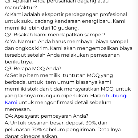
Q1: Apakah Anda perusahaan dagang atau
manufaktur?
A: Kami adalah eksportir perdagangan profesional
untuk suku cadang kendaraan energi baru. Kami
memiliki lebih dari 10 gudang.
Q2: Bisakah kami mendapatkan sampel?
A: Ya. Namun Anda harus membayar biaya sampel
dan ongkos kirim. Kami akan mengembalikan biaya
tersebut setelah Anda melakukan pemesanan
berikutnya.
Q3: Berapa MOQ Anda?
A: Setiap item memiliki tuntutan MOQ yang
berbeda, untuk item umum biasanya kami
memiliki stok dan tidak mensyaratkan MOQ; untuk
yang lainnya mungkin diperlukan. Harap
hubungi
Kami
untuk mengonfirmasi detail sebelum
memesan.
Q4: Apa syarat pembayaran Anda?
A: Untuk pesanan besar, deposit 30%, dan
pelunasan 70% sebelum pengiriman. Detailnya
dapat dinegosiasikan.