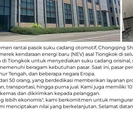
en rantai pasok suku cadang otomotif, Chongqing Sh
rek kendaraan energi baru (NEV) asal Tiongkok di selur
n di Tiongkok untuk menyediakan suku cadang orisinal,
 memenuhi beragam kebutuhan pasar. Saat ini, pasar per
Timur Tengah, dan beberapa negara Eropa.
 dari 50 orang, yang berdedikasi memberikan layanan pro
 transportasi, hingga purna jual. Kami juga memiliki 
dikemas dan dikirimkan kepada pelanggan.
 lebih ekonomis", kami berkomitmen untuk mengurangi
emi menciptakan nilai yang berkelanjutan. Selamat da