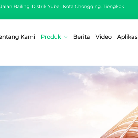
Jalan Bailing, Distrik Yubei, Kota Chongqing, Tiongkok
entang Kami
Produk
Berita
Video
Aplikas