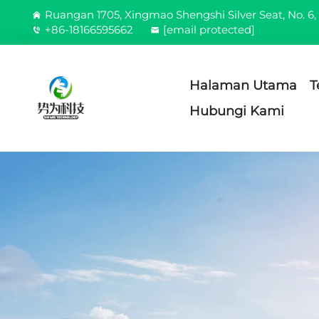
Ruangan 1705, Xingmao Shengshi Silver Seat, No. 6, 
+86-18166595662
[email protected]
Halaman Utama
T
Hubungi Kami