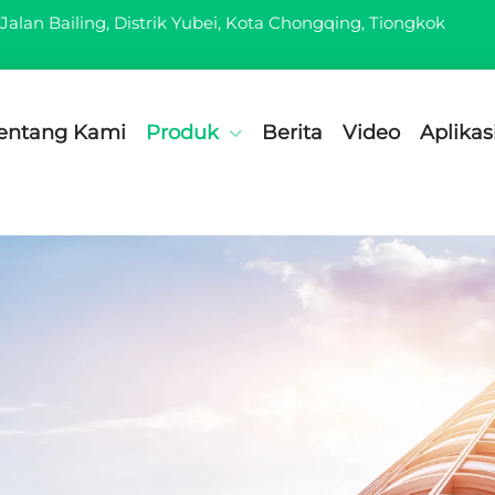
Jalan Bailing, Distrik Yubei, Kota Chongqing, Tiongkok
entang Kami
Produk
Berita
Video
Aplikas