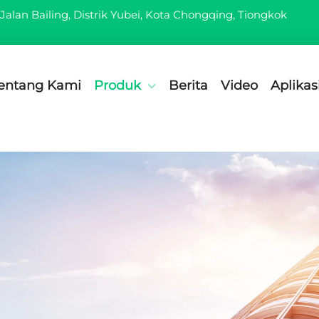
Jalan Bailing, Distrik Yubei, Kota Chongqing, Tiongkok
entang Kami
Produk
Berita
Video
Aplikas