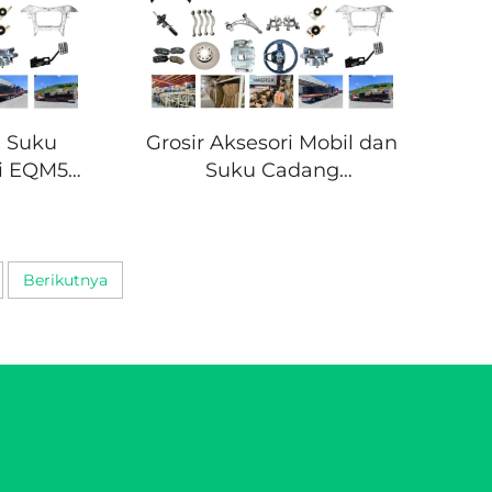
 Suku
Grosir Aksesori Mobil dan
i EQM5
Suku Cadang
Hibrida
Aftermarket Asli Hongqi
Penuh
Suku Cadang Aksesori
Hongqi EQM5
Berkualitas Tinggi
Berikutnya