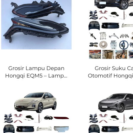
2803111HA01S1, Siap
Grosir untuk B
Warna Pabrik
Mobil & Pemel
Armada
Grosir Lampu Depan
Grosir Suku 
Hongqi EQM5 – Lampu
Otomotif Hongq
Depan LED Pengganti
OEM & Afterm
Langsung dari Pabrik
Lengkap untuk
untuk E-QM5 (2022–2026)
Jenis
3711025HA01
3711030HA01
3711075HA01
3711080HA01