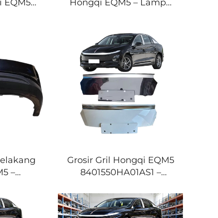
i EQM5 –
Hongqi EQM5 – Lampu
elakang
Belakang LED Pengganti
Pabrik
Langsung dari Pabrik
22–2026)
untuk E-QM5 (2022–2026)
S2 –
3716035HA01
r untuk
3716040HA01
Mobil &
3716075HA01
u Cadang
3716080HA01 – Pesanan
Grosir untuk Bengkel
Body Mobil & Distributor
Suku Cadang
Belakang
Grosir Gril Hongqi EQM5
5 –
8401550HA01AS1 –
ung dari
Assembli Gril Depan
 E-QM5
Langsung dari Pabrik
Pesanan
untuk E-QM5 (2022–2026)