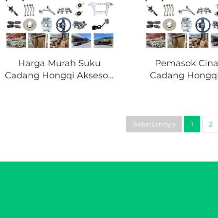
Harga Murah Suku
Pemasok Cina
Cadang Hongqi Aksesori
Cadang Hongq
Mobil untuk Hongqi
Aksesori Mobil 
EQM5 Bumper Pintu
EV Kit Body 
Headlight Seluruh Suku
Cadang Mobil
Sebelumnya
1
2