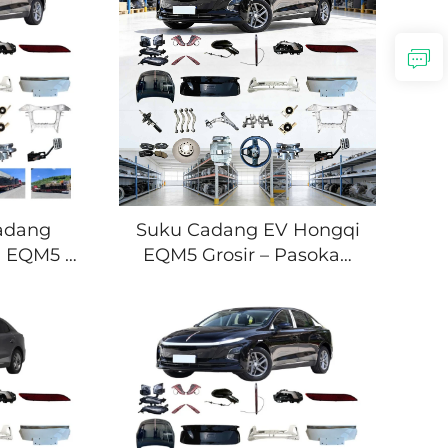
engkel
– Pesanan Grosir untuk
iharaan
Bengkel Body Mobil &
Distributor Suku Cadang
Cadang
Suku Cadang EV Hongqi
i EQM5 –
EQM5 Grosir – Pasokan
arket,
OEM & Aftermarket
 Semua
Premium Tersedia untuk
Aksesori Mobil