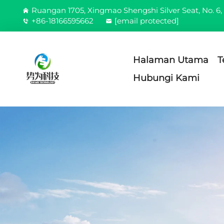
Ruangan 1705, Xingmao Shengshi Silver Seat, No. 6, 
+86-18166595662
[email protected]
Halaman Utama
T
Hubungi Kami