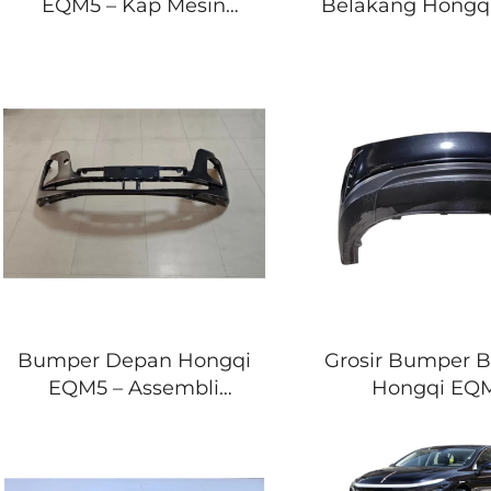
EQM5 – Kap Mesin
Belakang Hongq
Pengganti Langsung dari
Tutup Bagasi B
Pabrik untuk E-QM5
Langsung dari 
(2022–2026)
untuk E-QM5 (20
8402015HA01S2 –
5604010HA01
Pesanan Grosir untuk
Pesanan Grosi
Suku Cadang Body Mobil
Bengkel Body 
Distributor Suk
Bumper Depan Hongqi
Grosir Bumper 
EQM5 – Assembli
Hongqi EQM
Bumper Pengganti
Pengganti Langs
Bergaya OEM untuk E-
Pabrik untuk
QM5 2025 dan 2026
(2022–2026) – 