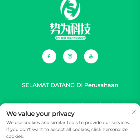
SELAMAT DATANG DI Perusahaan
Chongqing Shiwei Technology Co., Ltd. mengkhususkan diri
We value your privacy
dalam menyediakan komponen lengkap untuk merek
We use cookies and similar tools to provide our services.
kendaraan energi baru (NEV) asal Tiongkok.
If you don't want to accept all cookies, click Personalize
cookies.