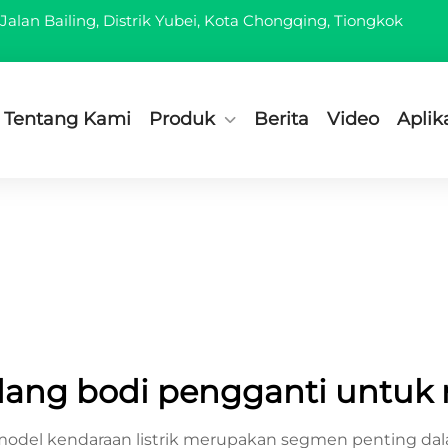
Jalan Bailing, Distrik Yubei, Kota Chongqing, Tiongkok
Tentang Kami
Produk
Berita
Video
Aplik
dang bodi pengganti untuk 
odel kendaraan listrik merupakan segmen penting dalam