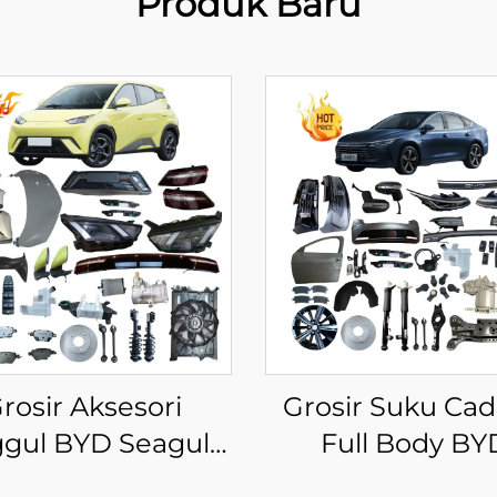
Produk Baru
rosir Aksesori
Grosir Suku Ca
gul BYD Seagull
Full Body BY
3 2024 2025 Suku
Destroyer 05 Aks