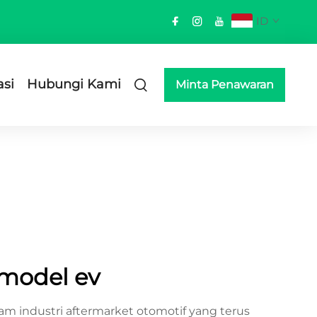
ID
asi
Hubungi Kami
Minta Penawaran
model ev
 industri aftermarket otomotif yang terus