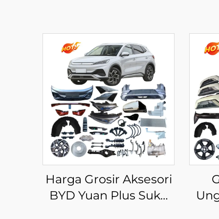
Harga Grosir Aksesori
G
BYD Yuan Plus Suku
Ung
Cadang Kendaraan
202