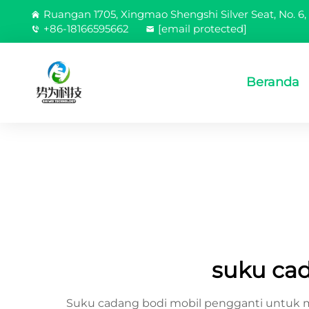
Ruangan 1705, Xingmao Shengshi Silver Seat, No. 6, 
+86-18166595662
[email protected]
Beranda
suku ca
Suku cadang bodi mobil pengganti untuk m