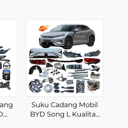
dang
Suku Cadang Mobil
D
BYD Song L Kualitas
esori
Tinggi Body Kit