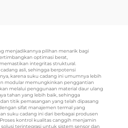
2025
Lengkap untuk Song
Suku
L DM-i EV Aksesori
BYD
Baru Asli
tok
 menjadikannya pilihan menarik bagi
ertimbangkan optimasi berat,
mastikan integritas struktural.
cadang asli, sehingga berpotensi
nnya, karena suku cadang ini umumnya lebih
esain modular memungkinkan penggantian
tkan melalui penggunaan material daur ulang
ya tahan yang lebih baik, sehingga
 dan titik pemasangan yang telah dipasang
 dengan sifat manajemen termal yang
aan suku cadang ini dari berbagai produsen
Proses kontrol kualitas canggih menjamin
 solusi terintegrasi untuk sistem sensor dan