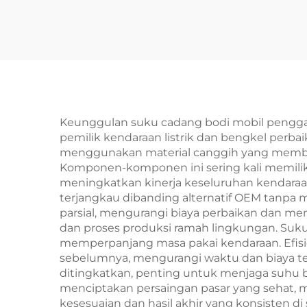
Energi Baru untuk
Cad
BYD Atto 3 Body Kit
En
Tersedia Stok
C
Keunggulan suku cadang bodi mobil pengga
pemilik kendaraan listrik dan bengkel perb
menggunakan material canggih yang membant
Komponen-komponen ini sering kali memiliki 
meningkatkan kinerja keseluruhan kendaraan
terjangkau dibanding alternatif OEM tanpa
parsial, mengurangi biaya perbaikan dan me
dan proses produksi ramah lingkungan. Suku 
memperpanjang masa pakai kendaraan. Efisie
sebelumnya, mengurangi waktu dan biaya te
ditingkatkan, penting untuk menjaga suhu ba
menciptakan persaingan pasar yang sehat, m
kesesuaian dan hasil akhir yang konsisten di