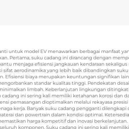
ang Mobil Listrik
Kendaraan Asli 
ergi Baru Suku
2024 2023 2022 
adang Asli BYD
Cadang Mobil 
Seagull
King Tersedia S
nti untuk model EV menawarkan berbagai manfaat yang
aikan. Pertama, suku cadang ini dirancang dengan memp
u menjaga efisiensi jangkauan kendaraan sekaligus me
sifat aerodinamika yang lebih baik dibandingkan suku 
. Efisiensi biaya merupakan keuntungan signifikan lai
 mengorbankan standar kualitas tinggi. Pendekatan d
minimalkan limbah. Keberlanjutan lingkungan ditingka
cadang ini sering kali memiliki ketahanan korosi dan da
nsi pemasangan dioptimalkan melalui rekayasa presisi
naga kerja. Banyak suku cadang pengganti dilengkapi
terai dan powertrain dalam kondisi optimal. Ketersedi
emastikan harga kompetitif dan inovasi berkelanjutan. 
 seluruh komponen. Suku cadang ini sering kali memiliki