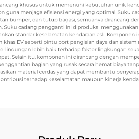
ncang khusus untuk memenuhi kebutuhan unik kendara
on guna menjaga efisiensi energi yang optimal. Suku c
akitan bumper, dan tutup bagasi, semuanya dirancang den
. Suku cadang pengganti ini diproduksi menggunakan 
an standar keselamatan kendaraan asli. Komponen ini 
has EV seperti pintu port pengisian daya dan sistem m
lindungan lebih baik terhadap faktor lingkungan seka
epat. Selain itu, komponen ini dirancang dengan memp
nggantian bagian yang rusak secara hemat biaya tanpa
sikan material cerdas yang dapat membantu penyerapa
ontribusi terhadap keselamatan maupun kinerja kenda