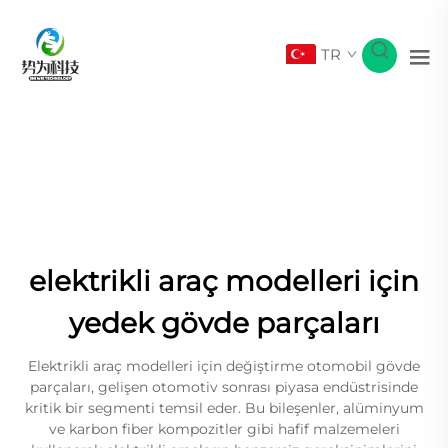
TR
elektrikli araç modelleri için
yedek gövde parçaları
Elektrikli araç modelleri için değiştirme otomobil gövde
parçaları, gelişen otomotiv sonrası piyasa endüstrisinde
kritik bir segmenti temsil eder. Bu bileşenler, alüminyum
ve karbon fiber kompozitler gibi hafif malzemeleri