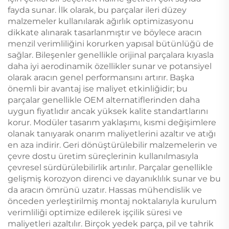
fayda sunar. İlk olarak, bu parçalar ileri düzey
malzemeler kullanılarak ağırlık optimizasyonu
dikkate alınarak tasarlanmıştır ve böylece aracın
menzil verimliliğini korurken yapısal bütünlüğü de
sağlar. Bileşenler genellikle orijinal parçalara kıyasla
daha iyi aerodinamik özellikler sunar ve potansiyel
olarak aracın genel performansını artırır. Başka
önemli bir avantaj ise maliyet etkinliğidir; bu
parçalar genellikle OEM alternatiflerinden daha
uygun fiyatlıdır ancak yüksek kalite standartlarını
korur. Modüler tasarım yaklaşımı, kısmi değişimlere
olanak tanıyarak onarım maliyetlerini azaltır ve atığı
en aza indirir. Geri dönüştürülebilir malzemelerin ve
çevre dostu üretim süreçlerinin kullanılmasıyla
çevresel sürdürülebilirlik artırılır. Parçalar genellikle
gelişmiş korozyon direnci ve dayanıklılık sunar ve bu
da aracın ömrünü uzatır. Hassas mühendislik ve
önceden yerleştirilmiş montaj noktalarıyla kurulum
verimliliği optimize edilerek işçilik süresi ve
maliyetleri azaltılır. Birçok yedek parça, pil ve tahrik