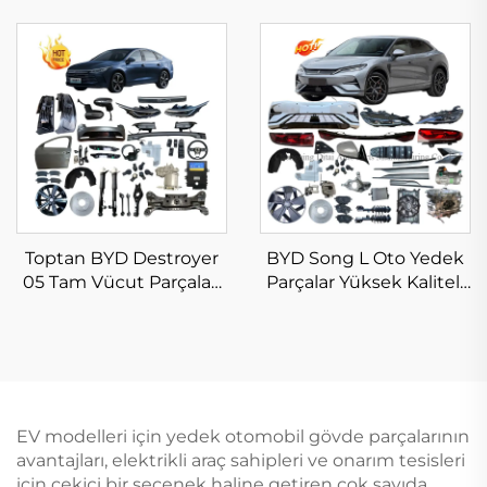
Enerji Araç Yedek
2023 2024 2025 Oto
Parçaları BYD Atto 3
Parçaları Yeni Enerji
Vücut Kiti Stokta
Elektrikli Araba BYD
Seagull Yedek Parçaları
Toptan BYD Destroyer
BYD Song L Oto Yedek
05 Tam Vücut Parçaları
Parçalar Yüksek Kaliteli
Yeni Orijinal Araç
Tam Vücut Kiti Song L
Aksesuarları 2025 2024
DM-i EV Aksesuarlar
2023 2022 BYD King Oto
Yeni Orijinal
Yedek Parçalar Stokta
EV modelleri için yedek otomobil gövde parçalarının
avantajları, elektrikli araç sahipleri ve onarım tesisleri
için çekici bir seçenek haline getiren çok sayıda