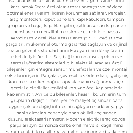
kullanarak elektrikli araçların benzersiz gereksinimlerini
karşılamak üzere özel olarak tasarlanmıştır ve böylece
optimal enerji verimliliğinin korunması sağlanır. Parçalar,
araç menfezleri, kaput panelleri, kapı kabukları, tampon
grupları ve bagaj kapakları gibi çeşitli unsurları kapsar ve
hepsi aracın menzilini maksimize etmek için hassas
aerodinamik özelliklerle tasarlanmıştır. Bu değiştirme
parçaları, mükemmel oturma garantisi sağlayan ve orijinal
aracın güvenlik standartlarını koruyan ileri düzey üretim
teknikleriyle üretilir. Şarj bağlantı noktası kapakları ve
termal yönetim sistemleri gibi elektrikli araçlara özgü
bileşenler için entegre sensör muhafazaları ve özel montaj
noktalarını içerir. Parçalar, çevresel faktörlere karşı gelişmiş
koruma sunarken doğru topraklamanın sağlanması için
gerekli elektrik iletkenliğini koruyan özel kaplamalarla
kaplanmıştır. Ayrıca bu bileşenler, hasarlı bölümlerin tüm
grupların değiştirilmesi yerine maliyet açısından daha
uygun şekilde değiştirilmesini sağlayan modüler yapıya
sahip olmaları nedeniyle onarılabilirlik açısından
düşünülerek tasarlanmıştır. Modern elektrikli araç gövde
parçaları aynı zamanda darbe emilimi ve ısı dağılımına
yardımcı olabilen akıllı malzemeleri de içerir ve bu da hem