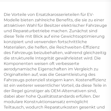
2024 2023 2022 BYD
L DM-i EV Zubehör Neu
King Autoersatzteile auf
Original
Lager
Die Vorteile von Ersatzkarosserieteilen für EV-
Modelle bieten zahlreiche Benefits, die sie zu einer
attraktiven Wahl für Besitzer elektrischer Fahrzeuge
und Reparaturbetriebe machen. Zunächst sind
diese Teile mit Blick auf eine Gewichtsoptimierung
konzipiert und verwenden fortschrittliche
Materialien, die helfen, die Reichweiten-Effizienz
des Fahrzeugs beizubehalten, während gleichzeitig
die strukturelle Integrität gewährleistet wird. Die
Komponenten weisen oft verbesserte
aerodynamische Eigenschaften im Vergleich zu
Originalteilen auf, was die Gesamtleistung des
Fahrzeugs potenziell steigern kann. Kosteneffizienz
ist ein weiterer wesentlicher Vorteil, da diese Teile in
der Regel günstiger als OEM-Alternativen sind,
dabei aber hohe Qualitätsstandards erfüllen. Der
modulare Konstruktionsansatz ermöglicht
Teiltausch, wodurch Reparaturkosten gesenkt und