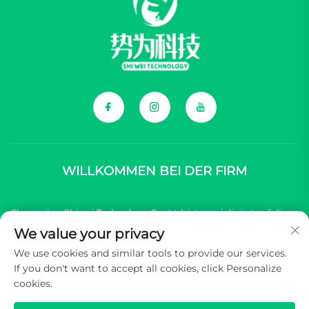
WILLKOMMEN BEI DER FIRM
Chongqing Shiwei Technology Co., Ltd. ist spezialisiert auf die
We value your privacy
umfassende Bereitstellung von Komponenten für chinesische
We use cookies and similar tools to provide our services.
Marken von neuen Energiefahrzeugen (NEV).
If you don't want to accept all cookies, click Personalize
cookies.
Copyright © 2025 Chongqing Shiwei Technology Co., Ltd. Alle
Rechte vorbehalten -
Datenschutzrichtlinie