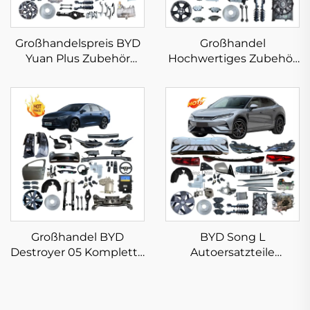
Großhandelspreis BYD
Großhandel
Yuan Plus Zubehör
Hochwertiges Zubehör
Neue Energie
BYD Seagull 2023 2024
Fahrzeugersatzteile für
2025 Autoteile Neue
BYD Atto 3
Energie Elektroauto
Karosserieteile auf
BYD Seagull Ersatzteile
Lager
Großhandel BYD
BYD Song L
Destroyer 05 Komplette
Autoersatzteile
Karosserieteile Neue
Hochwertige
Originale
Komplette
Fahrzeugzubehör 2025
Karosserieteile für Song