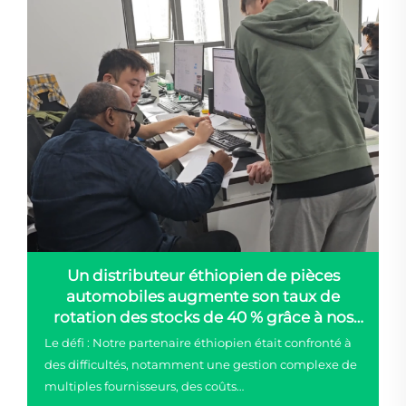
Un distributeur éthiopien de pièces
automobiles augmente son taux de
rotation des stocks de 40 % grâce à nos
pièces des séries BYD, Volkswagen ID et
Le défi : Notre partenaire éthiopien était confronté à
Toyota bZ
des difficultés, notamment une gestion complexe de
multiples fournisseurs, des coûts