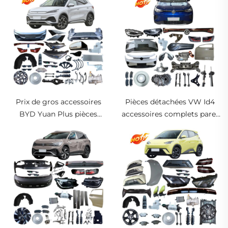
Prix de gros accessoires
Pièces détachées VW Id4
BYD Yuan Plus pièces
accessoires complets pare-
détachées véhicules
chocs phare feu arrière
d'énergie nouvelle pour
grilles filtres plaquettes de
BYD Atto 3 kits carrosserie
frein pour Volkswagen Id.4 X
en stock
Crozz