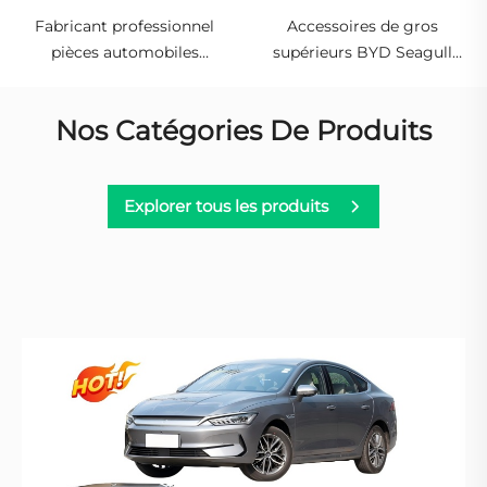
Fabricant professionnel
Accessoires de gros
pièces automobiles
supérieurs BYD Seagull
accessoires VW ID6 pièces
2023 2024 2025 pièces
carrosserie voitures
automobiles véhicules
Nos Catégories De Produits
hybrides électriques EV
électriques d'énergie
pour pièces détachées
nouvelle pièces détachées
Volkswagen ID.6
BYD Seagull
Explorer tous les produits