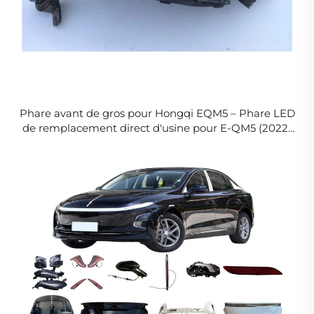
Phare avant de gros pour Hongqi EQM5 – Phare LED
de remplacement direct d'usine pour E-QM5 (2022-
2026), références 3711025HA01, 3711030HA01,
3711075HA01, 3711080HA01