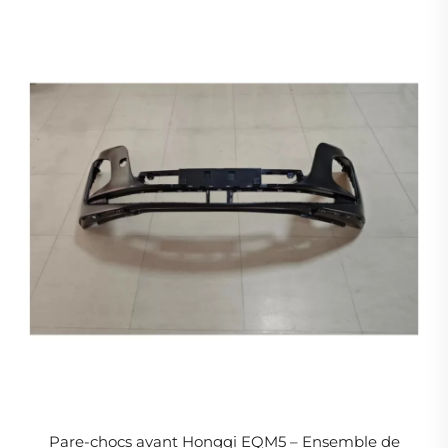
3716080HA01 – Commandes en vrac pour
carrosseries automobiles et distributeurs de pièces
Pare-chocs avant Hongqi EQM5 – Ensemble de