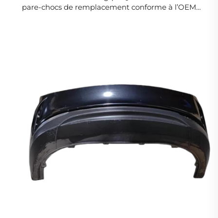
pare-chocs de remplacement conforme à l’OEM
pour E-QM5 2025 et 2026 2803111HA01S1, prêt à être
peint dans la couleur d’usine