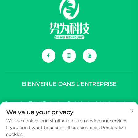
BIENVENUE DANS L'ENTREPRISE
Chongqing Shiwei Technology Co., Ltd. est spécialisée dans la
We value your privacy
fourniture de composants complets pour les marques chinoises
We use cookies and similar tools to provide our services.
de véhicules d'énergie nouvelle (NEV).
If you don't want to accept all cookies, click Personalize
cookies.