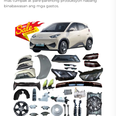
mas tumpak at pare-parehong produksyon habang
binabawasan ang mga gastos.