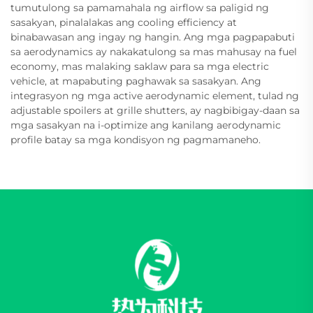
tumutulong sa pamamahala ng airflow sa paligid ng
sasakyan, pinalalakas ang cooling efficiency at
binabawasan ang ingay ng hangin. Ang mga pagpapabuti
sa aerodynamics ay nakakatulong sa mas mahusay na fuel
economy, mas malaking saklaw para sa mga electric
vehicle, at mapabuting paghawak sa sasakyan. Ang
integrasyon ng mga active aerodynamic element, tulad ng
adjustable spoilers at grille shutters, ay nagbibigay-daan sa
mga sasakyan na i-optimize ang kanilang aerodynamic
profile batay sa mga kondisyon ng pagmamaneho.