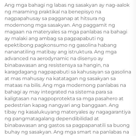
Full Body Kit
Morris Garages MG 4/ZS
Ang mga bahagi ng labas ng sasakyan ay nag-aalok
ng maraming praktikal na benepisyo na
nagpapahusay sa pagganap at hitsura ng
modernong mga sasakyan. Ang paggamit ng
magaan na materyales sa mga panlabas na bahagi
ay malaki ang ambag sa pagpapabuti ng
epektibong pagkonsumo ng gasolina habang
nananatiling matibay ang istruktura. Ang mga
advanced na aerodynamic na disenyo ay
binabawasan ang resistensya sa hangin, na
karagdagang nagpapabuti sa kahusayan sa gasolina
at mas mahusay na katatagan ng sasakyan sa
mataas na bilis. Ang mga modernong panlabas na
bahagi ay may integrated na sistema para sa
kaligtasan na nagpoprotekta sa mga pasahero at
pedestrian kapag nangyari ang banggaan. Ang
tibay ng kasalukuyang materyales ay nagagarantiya
ng pangmatagalang dependibilidad at
binabawasan ang gastos sa pagpapanatili sa buong
buhay ng sasakyan. Ang mga smart na panlabas na