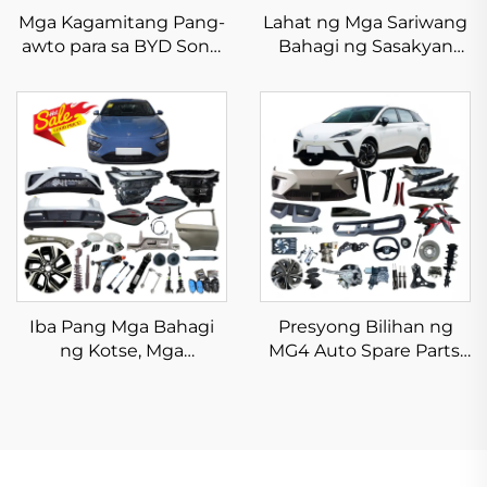
Mga Kagamitang Pang-
Lahat ng Mga Sariwang
awto para sa BYD Song
Bahagi ng Sasakyan
Plus, Mga Body Kit, EV
para sa BZ3X, Mga
Dm-i Champion na Mga
Kagamitan para sa
Sariwang Bahagi na
Elektrikong Sasakyan
Nasa Stock
noong 2025 para sa
Toyota BZ3X, Headlight,
Bumber, Taillight, Filter,
Rim
Iba Pang Mga Bahagi
Presyong Bilihan ng
ng Kotse, Mga
MG4 Auto Spare Parts,
Accessories para sa
Original na Bahagi ng
Neta X, Mga Bahagi ng
Kotse, Harap at Likod na
Chinese Electric Car,
Bumper, Ilaw sa Harap
Mga Accessories para sa
at Likod, Mga Aksesorya
Neta V, X, U, S, AYA, Mga
para sa Sasakyan para sa