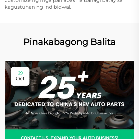
customize ng mga panlabas na bahagi batay sa
kagustuhan ng indibidwal.
Pinakabagong Balita
29
Oct