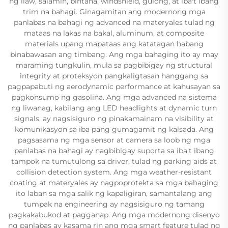
ng ilaw, salamin, bintana, windshield, gulong, at iba't ibang
trim na bahagi. Ginagamitan ang modernong mga
panlabas na bahagi ng advanced na materyales tulad ng
mataas na lakas na bakal, aluminum, at composite
materials upang mapataas ang katatagan habang
binabawasan ang timbang. Ang mga bahaging ito ay may
maraming tungkulin, mula sa pagbibigay ng structural
integrity at proteksyon pangkaligtasan hanggang sa
pagpapabuti ng aerodynamic performance at kahusayan sa
pagkonsumo ng gasolina. Ang mga advanced na sistema
ng liwanag, kabilang ang LED headlights at dynamic turn
signals, ay nagsisiguro ng pinakamainam na visibility at
komunikasyon sa iba pang gumagamit ng kalsada. Ang
pagsasama ng mga sensor at camera sa loob ng mga
panlabas na bahagi ay nagbibigay suporta sa iba't ibang
tampok na tumutulong sa driver, tulad ng parking aids at
collision detection system. Ang mga weather-resistant
coating at materyales ay nagpoprotekta sa mga bahaging
ito laban sa mga salik ng kapaligiran, samantalang ang
tumpak na engineering ay nagsisiguro ng tamang
pagkakabukod at pagganap. Ang mga modernong disenyo
ng panlabas ay kasama rin ang mga smart feature tulad ng