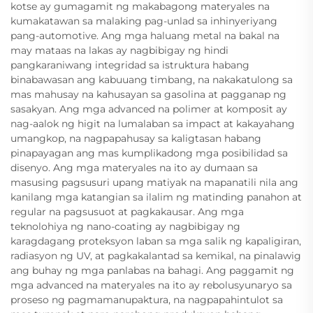
kotse ay gumagamit ng makabagong materyales na
kumakatawan sa malaking pag-unlad sa inhinyeriyang
pang-automotive. Ang mga haluang metal na bakal na
may mataas na lakas ay nagbibigay ng hindi
pangkaraniwang integridad sa istruktura habang
binabawasan ang kabuuang timbang, na nakakatulong sa
mas mahusay na kahusayan sa gasolina at pagganap ng
sasakyan. Ang mga advanced na polimer at komposit ay
nag-aalok ng higit na lumalaban sa impact at kakayahang
umangkop, na nagpapahusay sa kaligtasan habang
pinapayagan ang mas kumplikadong mga posibilidad sa
disenyo. Ang mga materyales na ito ay dumaan sa
masusing pagsusuri upang matiyak na mapanatili nila ang
kanilang mga katangian sa ilalim ng matinding panahon at
regular na pagsusuot at pagkakausar. Ang mga
teknolohiya ng nano-coating ay nagbibigay ng
karagdagang proteksyon laban sa mga salik ng kapaligiran,
radiasyon ng UV, at pagkakalantad sa kemikal, na pinalawig
ang buhay ng mga panlabas na bahagi. Ang paggamit ng
mga advanced na materyales na ito ay rebolusyunaryo sa
proseso ng pagmamanupaktura, na nagpapahintulot sa