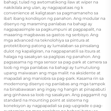
bahagi, tulad ng awtomatikong ilaw at wiper na
nakikilala ang ulan, ay nagpapataas ng k
convenience at kaligtasan sa pagmamaneho sa
iba't ibang kondisyon ng panahon. Ang modular na
disenyo ng maraming panlabas na bahagi ay
nagpapasimple sa pagkumpuni at pagpapalit, na
maaaring magbawas sa gastos ng serbisyo. Ang
mga advanced na teknolohiya sa pintura at
protektibong patong ay lumalaban sa pinsalang
dulot ng kapaligiran, na nagpapanatili sa itsura at
halaga ng sasakyan sa paglipas ng panahon. Ang
pagsasama ng mga sensor sa pag-park at camera sa
loob ng mga panlabas na bahagi ay tumutulong
upang maiwasan ang mga maliit na aksidente at
mapadali ang maniobra sa pag-park. Kasama rin sa
modernong disenyo ng panlabas ang mga tampok
na binabawasan ang ingay ng hangin at pinapabuti
ang ginhawa sa loob ng sasakyan. Ang paggamit ng
standard na mounting point at sistema ng
koneksyon ay nagpapadali sa pag-upgrade o pag-