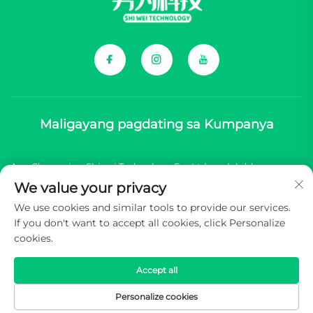
Maligayang pagdating sa Kumpanya
Ang Chongqing Shiwei Technology Co., Ltd. ay dalubhasa sa
We value your privacy
pagbibigay ng komprehensibong mga sangkap para sa mga
We use cookies and similar tools to provide our services.
bagong brand ng sasakyang enerhiyang China (NEV).
If you don't want to accept all cookies, click Personalize
cookies.
Copyright © 2025 Chongqing Shiwei Technology Co., Ltd. Lahat
ng karapatan ay reserbado -
Patakaran sa Pagkapribado
Accept all
Personalize cookies