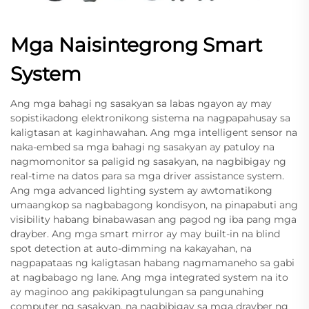
Mga Naisintegrong Smart
System
Ang mga bahagi ng sasakyan sa labas ngayon ay may
sopistikadong elektronikong sistema na nagpapahusay sa
kaligtasan at kaginhawahan. Ang mga intelligent sensor na
naka-embed sa mga bahagi ng sasakyan ay patuloy na
nagmomonitor sa paligid ng sasakyan, na nagbibigay ng
real-time na datos para sa mga driver assistance system.
Ang mga advanced lighting system ay awtomatikong
umaangkop sa nagbabagong kondisyon, na pinapabuti ang
visibility habang binabawasan ang pagod ng iba pang mga
drayber. Ang mga smart mirror ay may built-in na blind
spot detection at auto-dimming na kakayahan, na
nagpapataas ng kaligtasan habang nagmamaneho sa gabi
at nagbabago ng lane. Ang mga integrated system na ito
ay maginoo ang pakikipagtulungan sa pangunahing
computer ng sasakyan, na nagbibigay sa mga drayber ng