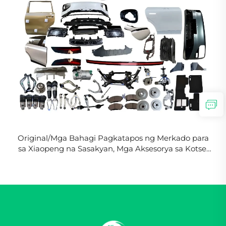
Original/Mga Bahagi Pagkatapos ng Merkado para
sa Xiaopeng na Sasakyan, Mga Aksesorya sa Kotse,
Xpeng G9, Iba pang Mga Bahagi ng Kotse