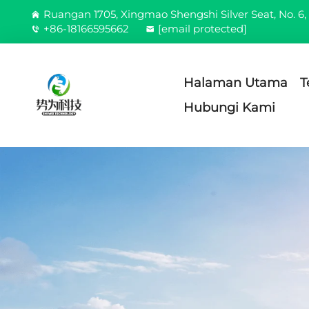
Ruangan 1705, Xingmao Shengshi Silver Seat, No. 6, 
+86-18166595662
[email protected]
Halaman Utama
T
Hubungi Kami