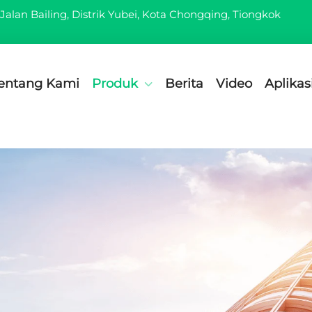
Jalan Bailing, Distrik Yubei, Kota Chongqing, Tiongkok
entang Kami
Produk
Berita
Video
Aplikas