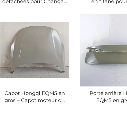
détachées pour Changan
en titane pou
Deepal S07 en Arménie |
Leopard 5/8/3/7 |
Composants automobiles
adaptateur de 
électriques (EV) et
EV selon la nor
hybrides
Capot Hongqi EQM5 en
Porte arrière 
gros – Capot moteur de
EQM5 en gr
remplacement direct
Couvercle de 
d'usine pour E-QM5
arrière direct 
(2022-2026)
pour E-QM5 (20