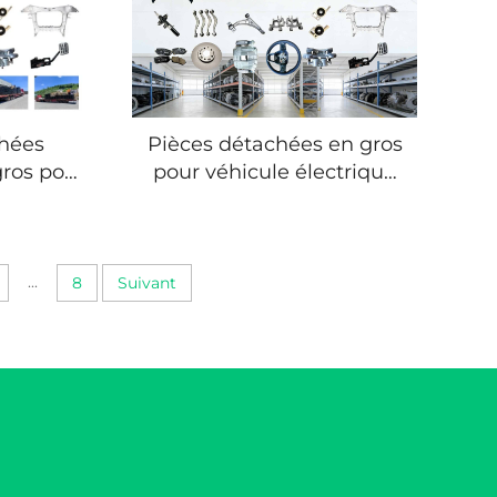
chées
Pièces détachées en gros
ros pour
pour véhicule électrique
– Gamme
Hongqi EQM5 –
ne (OEM)
Fourniture d’origine
condaire
(OEM) et après-vente
haut de gamme
...
8
Suivant
disponibles, accessoires
automobiles