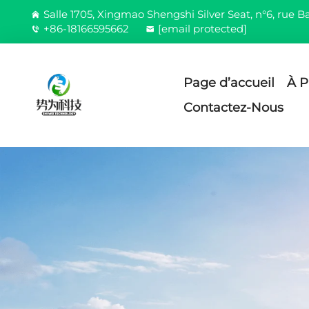
Salle 1705, Xingmao Shengshi Silver Seat, n°6, rue Ba
+86-18166595662
[email protected]
Page d’accueil
À P
Contactez-Nous