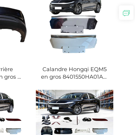
S2 –
3716040HA01
 vrac
3716075HA01
eries
3716080HA01 –
 et
Commandes en vrac
e pièces
pour carrosseries
automobiles et
distributeurs de pièces
rière
Calandre Hongqi EQM5
 gros –
en gros 8401550HA01AS1
direct
– Ensemble de calandre
 E-QM5
avant direct d'usine pour
) –
E-QM5 (2022-2026) –
 vrac
Commandes en vrac
tomobiles
pour carrosseries
flottes
automobiles et
distributeurs de pièces