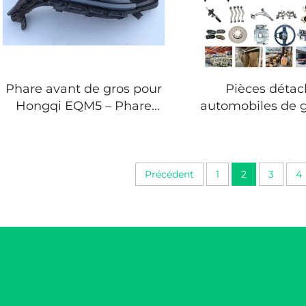
Phare avant de gros pour
Pièces déta
Hongqi EQM5 – Phare
automobiles de g
LED de remplacement
Hongqi EQM5 
direct d'usine pour E-
complète d’origi
QM5 (2022-2026),
et du marché se
références 3711025HA01,
Précédent
1
2
3
4
3711030HA01,
3711075HA01,
3711080HA01