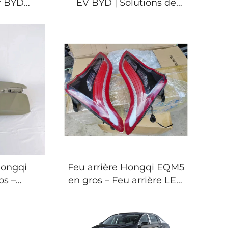
r BYD
EV BYD | Solutions de
 Câble et
recharge portables et
recharge
murales
me GB/T
Hongqi
Feu arrière Hongqi EQM5
os –
en gros – Feu arrière LED
coffre
de remplacement direct
d'usine
d'usine pour E-QM5
22-2026)
(2022-2026) 3716035HA01