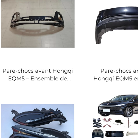
8402015HA01S2 –
5604010HA01
Commandes en vrac
Commandes en
pour pièces carrosserie
pour carross
automobile
automobiles
distributeurs d
Pare-chocs avant Hongqi
Pare-chocs ar
EQM5 – Ensemble de
Hongqi EQM5 en
pare-chocs de
Remplacement 
remplacement conforme
d'usine pour
à l’OEM pour E-QM5 2025
(2022-2026
et 2026 2803111HA01S1,
Commandes en
prêt à être peint dans la
pour ateliers au
couleur d’usine
et entretien de 