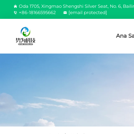
Oda 1705, Xingmao Shengshi Silver Seat, No. 6, Bail
+86-18166595662
[email protected]
Ana Sa