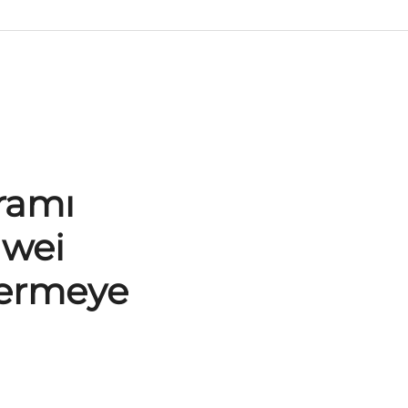
yramı
iwei
Vermeye