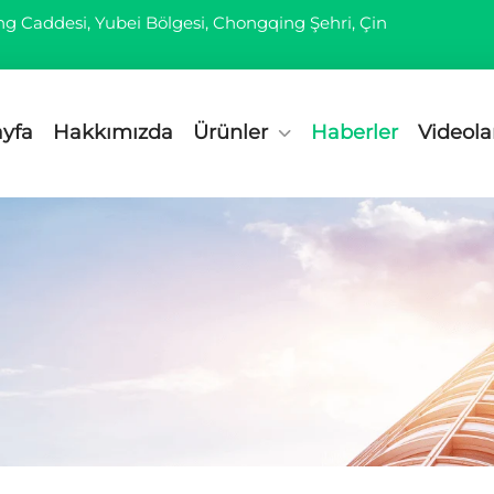
ing Caddesi, Yubei Bölgesi, Chongqing Şehri, Çin
yfa
Hakkımızda
Ürünler
Haberler
Videola