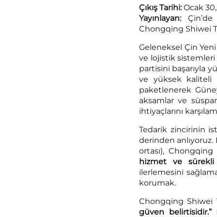
Çıkış Tarihi:
Ocak
30
Yayınlayan:
Çin’de
Chongqing Shiwei Te
Geleneksel Çin Yeni 
ve lojistik sistemle
partisini başarıyla 
ve yüksek kaliteli
paketlenerek Güney
aksamlar ve süspans
ihtiyaçlarını karşıl
Tedarik zincirinin i
derinden anlıyoruz. 
ortası), Chongqing
hizmet ve sürekli
ilerlemesini sağlama
korumak.
Chongqing Shiwei T
güven belirtisidir.”