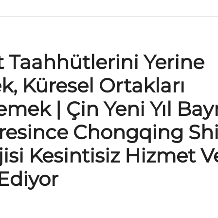
 Taahhütlerini Yerine
, Küresel Ortakları
emek | Çin Yeni Yıl Ba
Süresince Chongqing Sh
jisi Kesintisiz Hizmet 
Ediyor