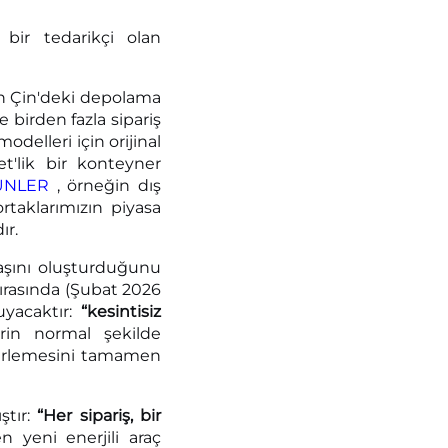
 bir tedarikçi olan
nin Çin'deki depolama
 birden fazla sipariş
delleri için orijinal
t'lik bir konteyner
ÜNLER
, örneğin dış
rtaklarımızın piyasa
ır.
 taşını oluşturduğunu
sırasında (Şubat 2026
uyacaktır:
“kesintisiz
erin normal şekilde
 ilerlemesini tamamen
ştır:
“Her sipariş, bir
 yeni enerjili araç