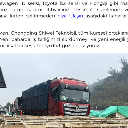
swagen ID serisi, Toyota bZ serisi ve Hongqi gibi marka
nuz, ürün seçimi ihtiyacınız, teslimat süreleriniz 
varsa lütfen çekinmeden
bize Ulaşın
aşağıdaki kanallar 
ırken, Chongqing Shiwei Teknoloji, tüm küresel ortaklar
er. Yeni baharda iş birliğimizi sürdürmeyi ve yeni enerjil
ni fırsatları keşfetmeyi dört gözle bekliyoruz.