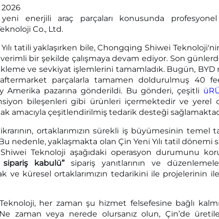
, 2026
 yeni enerjili araç parçaları konusunda profesyonel
knoloji Co., Ltd.
Yılı tatili yaklaşırken bile, Chongqing Shiwei Teknoloji'
ri verimli bir şekilde çalışmaya devam ediyor. Son günlerde
yükleme ve sevkiyat işlemlerini tamamladık. Bugün, BYD mo
 aftermarket parçalarla tamamen doldurulmuş 40 fee
 Amerika pazarına gönderildi. Bu gönderi, çeşitli
üR
iyon bileşenleri gibi ürünleri içermektedir ve yerel o
amak amacıyla çeşitlendirilmiş tedarik desteği sağlamaktad
stikrarının, ortaklarımızın sürekli iş büyümesinin temel
Bu nedenle, yaklaşmakta olan Çin Yeni Yılı tatil dönemi 
 Shiwei Teknoloji aşağıdaki operasyon durumunu kor
 sipariş kabulü”
sipariş yanıtlarının ve düzenlemel
k ve küresel ortaklarımızın tedarikini ile projelerinin
eknoloji, her zaman şu hizmet felsefesine bağlı kalmı
Ne zaman veya nerede olursanız olun, Çin’de üretilen