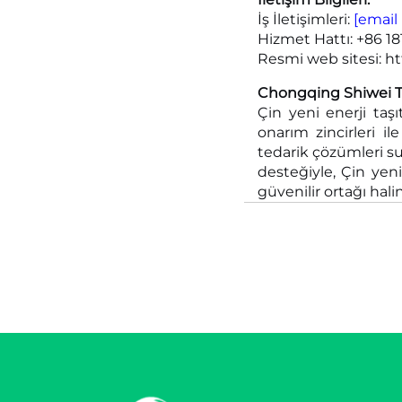
İş İletişimleri:
[email
Hizmet Hattı: +86 1
Resmi web sitesi:
ht
Chongqing Shiwei Te
Çin yeni enerji taş
onarım zincirleri i
tedarik çözümleri su
desteğiyle, Çin yeni
güvenilir ortağı hali