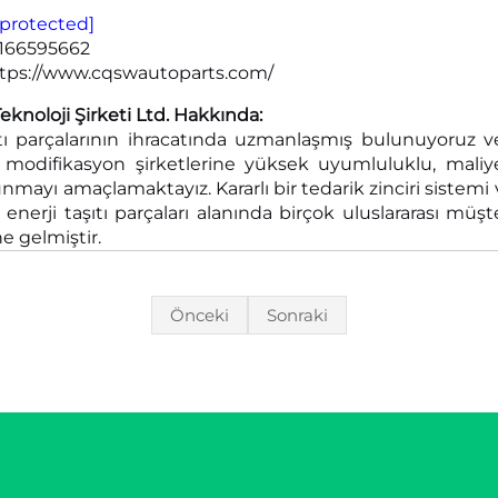
 protected]
8166595662
tps://www.cqswautoparts.com/
knoloji Şirketi Ltd. Hakkında:
ıtı parçalarının ihracatında uzmanlaşmış bulunuyoruz ve 
le modifikasyon şirketlerine yüksek uyumluluklu, maliy
nmayı amaçlamaktayız. Kararlı bir tedarik zinciri sistemi
 enerji taşıtı parçaları alanında birçok uluslararası müş
ne gelmiştir.
Önceki
Sonraki