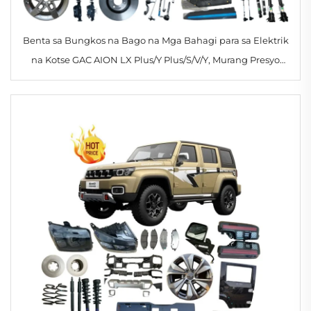
Benta sa Bungkos na Bago na Mga Bahagi para sa Elektrik
na Kotse GAC AION LX Plus/Y Plus/S/V/Y, Murang Presyo
mula sa Pabrika, Mga Accessories para sa Kotse sa Tsina