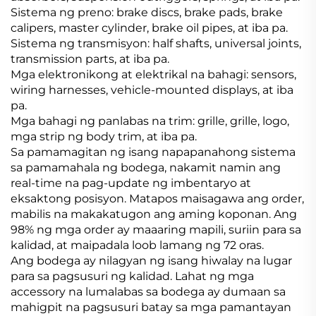
Sistema ng preno: brake discs, brake pads, brake
calipers, master cylinder, brake oil pipes, at iba pa.
Sistema ng transmisyon: half shafts, universal joints,
transmission parts, at iba pa.
Mga elektronikong at elektrikal na bahagi: sensors,
wiring harnesses, vehicle-mounted displays, at iba
pa.
Mga bahagi ng panlabas na trim: grille, grille, logo,
mga strip ng body trim, at iba pa.
Sa pamamagitan ng isang napapanahong sistema
sa pamamahala ng bodega, nakamit namin ang
real-time na pag-update ng imbentaryo at
eksaktong posisyon. Matapos maisagawa ang order,
mabilis na makakatugon ang aming koponan. Ang
98% ng mga order ay maaaring mapili, suriin para sa
kalidad, at maipadala loob lamang ng 72 oras.
Ang bodega ay nilagyan ng isang hiwalay na lugar
para sa pagsusuri ng kalidad. Lahat ng mga
accessory na lumalabas sa bodega ay dumaan sa
mahigpit na pagsusuri batay sa mga pamantayan