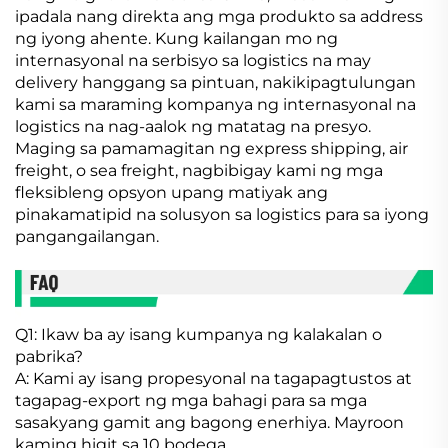
ipadala nang direkta ang mga produkto sa address
ng iyong ahente. Kung kailangan mo ng
internasyonal na serbisyo sa logistics na may
delivery hanggang sa pintuan, nakikipagtulungan
kami sa maraming kompanya ng internasyonal na
logistics na nag-aalok ng matatag na presyo.
Maging sa pamamagitan ng express shipping, air
freight, o sea freight, nagbibigay kami ng mga
fleksibleng opsyon upang matiyak ang
pinakamatipid na solusyon sa logistics para sa iyong
pangangailangan.
Q1: Ikaw ba ay isang kumpanya ng kalakalan o
pabrika?
A: Kami ay isang propesyonal na tagapagtustos at
tagapag-export ng mga bahagi para sa mga
sasakyang gamit ang bagong enerhiya. Mayroon
kaming higit sa 10 bodega.