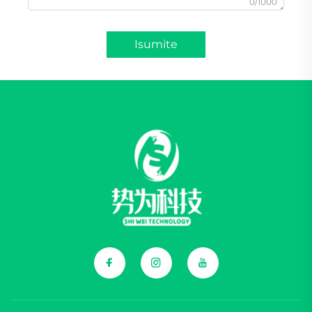
0/1000
Isumite