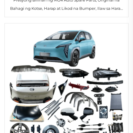
Bahagi ng Kotse, Harap at Likod na Bumper, Ilaw sa Harap
at Likod, Mga Aksesorya para sa Sasakyan para sa Morris
Garages MG 4/ZS