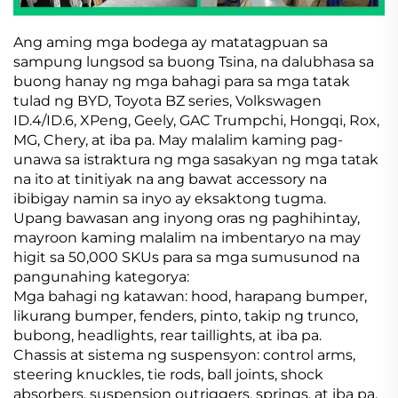
Ang aming mga bodega ay matatagpuan sa
sampung lungsod sa buong Tsina, na dalubhasa sa
buong hanay ng mga bahagi para sa mga tatak
tulad ng BYD, Toyota BZ series, Volkswagen
ID.4/ID.6, XPeng, Geely, GAC Trumpchi, Hongqi, Rox,
MG, Chery, at iba pa. May malalim kaming pag-
unawa sa istraktura ng mga sasakyan ng mga tatak
na ito at tinitiyak na ang bawat accessory na
ibibigay namin sa inyo ay eksaktong tugma.
Upang bawasan ang inyong oras ng paghihintay,
mayroon kaming malalim na imbentaryo na may
higit sa 50,000 SKUs para sa mga sumusunod na
pangunahing kategorya:
Mga bahagi ng katawan: hood, harapang bumper,
likurang bumper, fenders, pinto, takip ng trunco,
bubong, headlights, rear taillights, at iba pa.
Chassis at sistema ng suspensyon: control arms,
steering knuckles, tie rods, ball joints, shock
absorbers, suspension outriggers, springs, at iba pa.