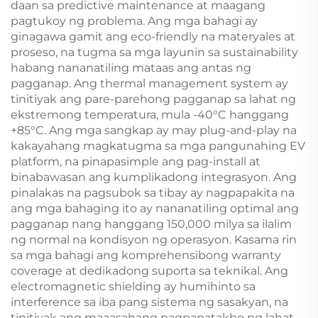
daan sa predictive maintenance at maagang
pagtukoy ng problema. Ang mga bahagi ay
ginagawa gamit ang eco-friendly na materyales at
proseso, na tugma sa mga layunin sa sustainability
habang nananatiling mataas ang antas ng
pagganap. Ang thermal management system ay
tinitiyak ang pare-parehong pagganap sa lahat ng
ekstremong temperatura, mula -40°C hanggang
+85°C. Ang mga sangkap ay may plug-and-play na
kakayahang magkatugma sa mga pangunahing EV
platform, na pinapasimple ang pag-install at
binabawasan ang kumplikadong integrasyon. Ang
pinalakas na pagsubok sa tibay ay nagpapakita na
ang mga bahaging ito ay nananatiling optimal ang
pagganap nang hanggang 150,000 milya sa ilalim
ng normal na kondisyon ng operasyon. Kasama rin
sa mga bahagi ang komprehensibong warranty
coverage at dedikadong suporta sa teknikal. Ang
electromagnetic shielding ay humihinto sa
interference sa iba pang sistema ng sasakyan, na
tinitiyak ang maaasahang pagpapatakbo ng lahat