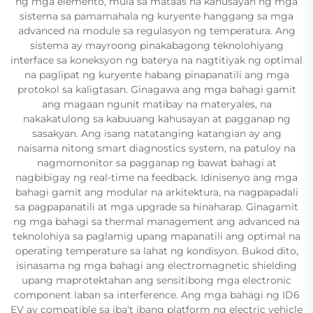
ng mga elemento, mula sa mataas na kahusayan ng mga
sistema sa pamamahala ng kuryente hanggang sa mga
advanced na module sa regulasyon ng temperatura. Ang
sistema ay mayroong pinakabagong teknolohiyang
interface sa koneksyon ng baterya na nagtitiyak ng optimal
na paglipat ng kuryente habang pinapanatili ang mga
protokol sa kaligtasan. Ginagawa ang mga bahagi gamit
ang magaan ngunit matibay na materyales, na
nakakatulong sa kabuuang kahusayan at pagganap ng
sasakyan. Ang isang natatanging katangian ay ang
naisama nitong smart diagnostics system, na patuloy na
nagmomonitor sa pagganap ng bawat bahagi at
nagbibigay ng real-time na feedback. Idinisenyo ang mga
bahagi gamit ang modular na arkitektura, na nagpapadali
sa pagpapanatili at mga upgrade sa hinaharap. Ginagamit
ng mga bahagi sa thermal management ang advanced na
teknolohiya sa paglamig upang mapanatili ang optimal na
operating temperature sa lahat ng kondisyon. Bukod dito,
isinasama ng mga bahagi ang electromagnetic shielding
upang maprotektahan ang sensitibong mga electronic
component laban sa interference. Ang mga bahagi ng ID6
EV ay compatible sa iba't ibang platform ng electric vehicle