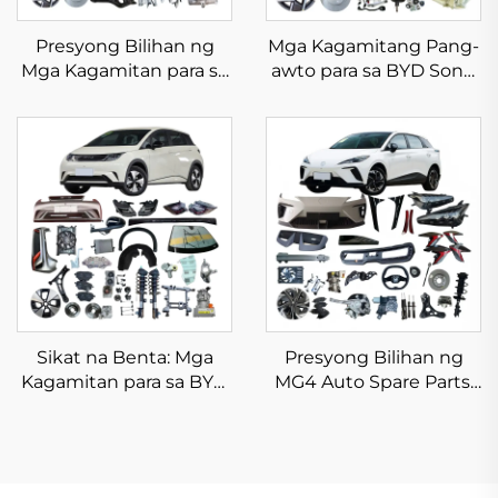
Presyong Bilihan ng
Mga Kagamitang Pang-
Mga Kagamitan para sa
awto para sa BYD Song
BYD Yuan Plus at Mga
Plus, Mga Body Kit, EV
Bahagi ng Bagong
Dm-i Champion na Mga
Enerhiyang Sasakyan
Sariwang Bahagi na
para sa BYD Atto 3 na
Nasa Stock
Body Kits na Nasa Stock
Sikat na Benta: Mga
Presyong Bilihan ng
Kagamitan para sa BYD
MG4 Auto Spare Parts,
Dolphin, Orihinal at
Original na Bahagi ng
Aftermarket na Mga
Kotse, Harap at Likod na
Sariwang Bahagi para sa
Bumper, Ilaw sa Harap
BYD, Mga Buong Body
at Likod, Mga Aksesorya