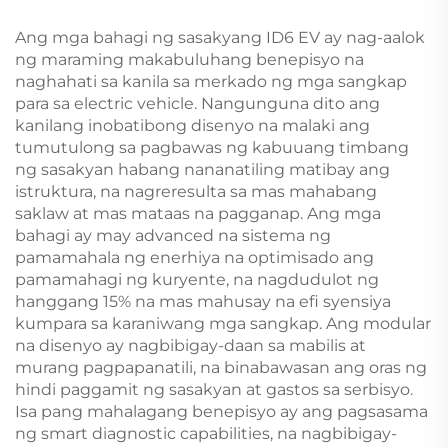
Kit para sa EV
para sa Sasakyan para sa
Morris Garages MG 4/ZS
Ang mga bahagi ng sasakyang ID6 EV ay nag-aalok
ng maraming makabuluhang benepisyo na
naghahati sa kanila sa merkado ng mga sangkap
para sa electric vehicle. Nangunguna dito ang
kanilang inobatibong disenyo na malaki ang
tumutulong sa pagbawas ng kabuuang timbang
ng sasakyan habang nananatiling matibay ang
istruktura, na nagreresulta sa mas mahabang
saklaw at mas mataas na pagganap. Ang mga
bahagi ay may advanced na sistema ng
pamamahala ng enerhiya na optimisado ang
pamamahagi ng kuryente, na nagdudulot ng
hanggang 15% na mas mahusay na efi syensiya
kumpara sa karaniwang mga sangkap. Ang modular
na disenyo ay nagbibigay-daan sa mabilis at
murang pagpapanatili, na binabawasan ang oras ng
hindi paggamit ng sasakyan at gastos sa serbisyo.
Isa pang mahalagang benepisyo ay ang pagsasama
ng smart diagnostic capabilities, na nagbibigay-