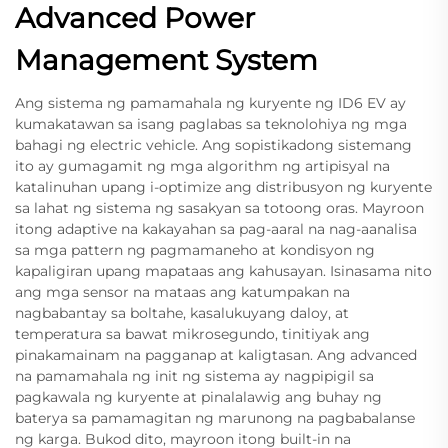
Advanced Power
Management System
Ang sistema ng pamamahala ng kuryente ng ID6 EV ay
kumakatawan sa isang paglabas sa teknolohiya ng mga
bahagi ng electric vehicle. Ang sopistikadong sistemang
ito ay gumagamit ng mga algorithm ng artipisyal na
katalinuhan upang i-optimize ang distribusyon ng kuryente
sa lahat ng sistema ng sasakyan sa totoong oras. Mayroon
itong adaptive na kakayahan sa pag-aaral na nag-aanalisa
sa mga pattern ng pagmamaneho at kondisyon ng
kapaligiran upang mapataas ang kahusayan. Isinasama nito
ang mga sensor na mataas ang katumpakan na
nagbabantay sa boltahe, kasalukuyang daloy, at
temperatura sa bawat mikrosegundo, tinitiyak ang
pinakamainam na pagganap at kaligtasan. Ang advanced
na pamamahala ng init ng sistema ay nagpipigil sa
pagkawala ng kuryente at pinalalawig ang buhay ng
baterya sa pamamagitan ng marunong na pagbabalanse
ng karga. Bukod dito, mayroon itong built-in na