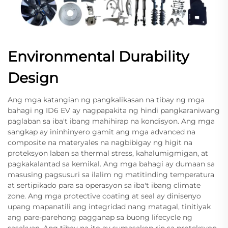
Environmental Durability
Design
Ang mga katangian ng pangkalikasan na tibay ng mga
bahagi ng ID6 EV ay nagpapakita ng hindi pangkaraniwang
paglaban sa iba't ibang mahihirap na kondisyon. Ang mga
sangkap ay ininhinyero gamit ang mga advanced na
composite na materyales na nagbibigay ng higit na
proteksyon laban sa thermal stress, kahalumigmigan, at
pagkakalantad sa kemikal. Ang mga bahagi ay dumaan sa
masusing pagsusuri sa ilalim ng matitinding temperatura
at sertipikado para sa operasyon sa iba't ibang climate
zone. Ang mga protective coating at seal ay dinisenyo
upang mapanatili ang integridad nang matagal, tinitiyak
ang pare-parehong pagganap sa buong lifecycle ng
sasakyan. Ang tibay na ito ay sumasakop rin sa proteksyon