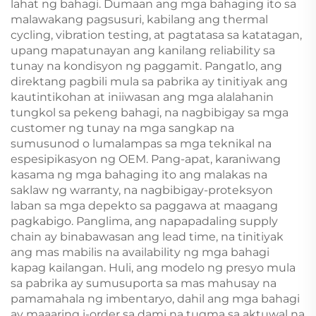
lahat ng bahagi. Dumaan ang mga bahaging ito sa
malawakang pagsusuri, kabilang ang thermal
cycling, vibration testing, at pagtatasa sa katatagan,
upang mapatunayan ang kanilang reliability sa
tunay na kondisyon ng paggamit. Pangatlo, ang
direktang pagbili mula sa pabrika ay tinitiyak ang
kautintikohan at iniiwasan ang mga alalahanin
tungkol sa pekeng bahagi, na nagbibigay sa mga
customer ng tunay na mga sangkap na
sumusunod o lumalampas sa mga teknikal na
espesipikasyon ng OEM. Pang-apat, karaniwang
kasama ng mga bahaging ito ang malakas na
saklaw ng warranty, na nagbibigay-proteksyon
laban sa mga depekto sa paggawa at maagang
pagkabigo. Panglima, ang napapadaling supply
chain ay binabawasan ang lead time, na tinitiyak
ang mas mabilis na availability ng mga bahagi
kapag kailangan. Huli, ang modelo ng presyo mula
sa pabrika ay sumusuporta sa mas mahusay na
pamamahala ng imbentaryo, dahil ang mga bahagi
ay maaaring i-order sa dami na tugma sa aktuwal na