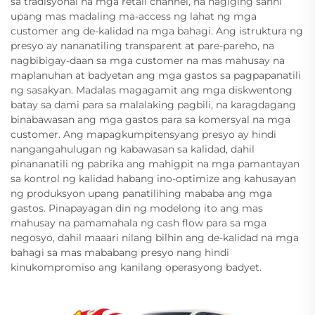
sa tradisyonal na mga retail channel, na nagiging sanhi
upang mas madaling ma-access ng lahat ng mga
customer ang de-kalidad na mga bahagi. Ang istruktura ng
presyo ay nananatiling transparent at pare-pareho, na
nagbibigay-daan sa mga customer na mas mahusay na
maplanuhan at badyetan ang mga gastos sa pagpapanatili
ng sasakyan. Madalas magagamit ang mga diskwentong
batay sa dami para sa malalaking pagbili, na karagdagang
binabawasan ang mga gastos para sa komersyal na mga
customer. Ang mapagkumpitensyang presyo ay hindi
nangangahulugan ng kabawasan sa kalidad, dahil
pinananatili ng pabrika ang mahigpit na mga pamantayan
sa kontrol ng kalidad habang ino-optimize ang kahusayan
ng produksyon upang panatilihing mababa ang mga
gastos. Pinapayagan din ng modelong ito ang mas
mahusay na pamamahala ng cash flow para sa mga
negosyo, dahil maaari nilang bilhin ang de-kalidad na mga
bahagi sa mas mababang presyo nang hindi
kinukompromiso ang kanilang operasyong badyet.