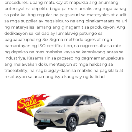
procedures, upang matukoy at mapuksa ang anumang
potensyal na depekto bago pa man umalis ang mga bahagi
sa pabrika. Ang regular na pagsusuri sa materyales at audit
sa mga supplier ay nagsisiguro na ang pinakamataas na uri
ng materyales lamang ang ginagamit sa produksyon. Ang
dedikasyon sa kalidad ay lumalawig patungo sa
pagpapatupad ng Six Sigma methodologies at mga
pamantayan ng ISO certification, na nagreresulta sa rate
ng depekto na mas mababa kaysa sa karaniwang antas sa
industriya. Kasama rin sa proseso ng pagmamanupaktura
ang malawakan dokumentasyon at mga hakbang sa
traceability, na nagbibigay-daan sa mabilis na pagkilala at
resolusyon sa anumang isyu kaugnay ng kalidad.