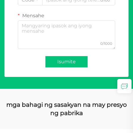
0/100
Mensahe
0/1000
Isumite
mga bahagi ng sasakyan na may presyo
ng pabrika