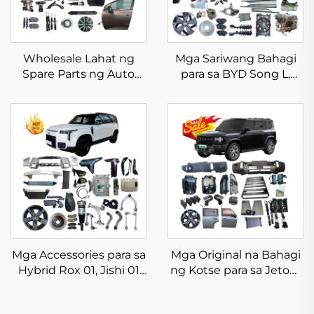
Wholesale Lahat ng
Mga Sariwang Bahagi
Spare Parts ng Auto
para sa BYD Song L,
BZ4X para sa Toyota
Mataas na Kalidad na
Bz4x, Mga Accessories
Buong Body Kit para sa
tulad ng Front Bumper
Song L DM-i EV, Mga
at Headlight, Mga
Kagamitan na Bago at
Bahagi ng Toyota Bz4x
Orihinal
Mga Accessories para sa
Mga Original na Bahagi
Hybrid Rox 01, Jishi 01
ng Kotse para sa Jetour
Body Parts, Mga Spare
Lahat ng Serye, Traveler
Part ng Kotse, Mga
T2 2024 2025, Mga