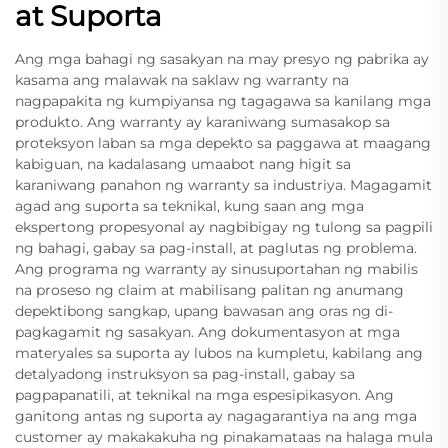
at Suporta
Ang mga bahagi ng sasakyan na may presyo ng pabrika ay
kasama ang malawak na saklaw ng warranty na
nagpapakita ng kumpiyansa ng tagagawa sa kanilang mga
produkto. Ang warranty ay karaniwang sumasakop sa
proteksyon laban sa mga depekto sa paggawa at maagang
kabiguan, na kadalasang umaabot nang higit sa
karaniwang panahon ng warranty sa industriya. Magagamit
agad ang suporta sa teknikal, kung saan ang mga
ekspertong propesyonal ay nagbibigay ng tulong sa pagpili
ng bahagi, gabay sa pag-install, at paglutas ng problema.
Ang programa ng warranty ay sinusuportahan ng mabilis
na proseso ng claim at mabilisang palitan ng anumang
depektibong sangkap, upang bawasan ang oras ng di-
pagkagamit ng sasakyan. Ang dokumentasyon at mga
materyales sa suporta ay lubos na kumpletu, kabilang ang
detalyadong instruksyon sa pag-install, gabay sa
pagpapanatili, at teknikal na mga espesipikasyon. Ang
ganitong antas ng suporta ay nagagarantiya na ang mga
customer ay makakakuha ng pinakamataas na halaga mula