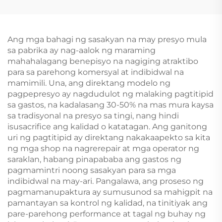
Original na Ginamit na
Aksesorya, Buong Set
Accessories para sa
ng Body Kit, Mga Spare
Vehicle, Available sa
Part para sa Jetour T-2
Stock
Ang mga bahagi ng sasakyan na may presyo mula
sa pabrika ay nag-aalok ng maraming
mahahalagang benepisyo na nagiging atraktibo
para sa parehong komersyal at indibidwal na
mamimili. Una, ang direktang modelo ng
pagpepresyo ay nagdudulot ng malaking pagtitipid
sa gastos, na kadalasang 30-50% na mas mura kaysa
sa tradisyonal na presyo sa tingi, nang hindi
isusacrifice ang kalidad o katatagan. Ang ganitong
uri ng pagtitipid ay direktang nakakaapekto sa kita
ng mga shop na nagrerepair at mga operator ng
saraklan, habang pinapababa ang gastos ng
pagmamintri noong sasakyan para sa mga
indibidwal na may-ari. Pangalawa, ang proseso ng
pagmamanupaktura ay sumusunod sa mahigpit na
pamantayan sa kontrol ng kalidad, na tinitiyak ang
pare-parehong performance at tagal ng buhay ng