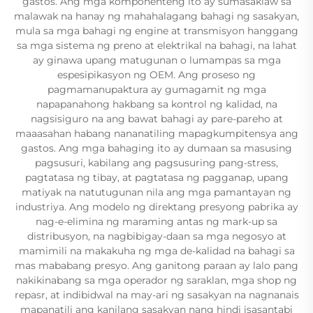
gastos. Ang mga komponenteng ito ay sumasaklaw sa
malawak na hanay ng mahahalagang bahagi ng sasakyan,
mula sa mga bahagi ng engine at transmisyon hanggang
sa mga sistema ng preno at elektrikal na bahagi, na lahat
ay ginawa upang matugunan o lumampas sa mga
espesipikasyon ng OEM. Ang proseso ng
pagmamanupaktura ay gumagamit ng mga
napapanahong hakbang sa kontrol ng kalidad, na
nagsisiguro na ang bawat bahagi ay pare-pareho at
maaasahan habang nananatiling mapagkumpitensya ang
gastos. Ang mga bahaging ito ay dumaan sa masusing
pagsusuri, kabilang ang pagsusuring pang-stress,
pagtatasa ng tibay, at pagtatasa ng pagganap, upang
matiyak na natutugunan nila ang mga pamantayan ng
industriya. Ang modelo ng direktang presyong pabrika ay
nag-e-elimina ng maraming antas ng mark-up sa
distribusyon, na nagbibigay-daan sa mga negosyo at
mamimili na makakuha ng mga de-kalidad na bahagi sa
mas mababang presyo. Ang ganitong paraan ay lalo pang
nakikinabang sa mga operador ng saraklan, mga shop ng
repasr, at indibidwal na may-ari ng sasakyan na nagnanais
mapanatili ang kanilang sasakyan nang hindi isasantabi