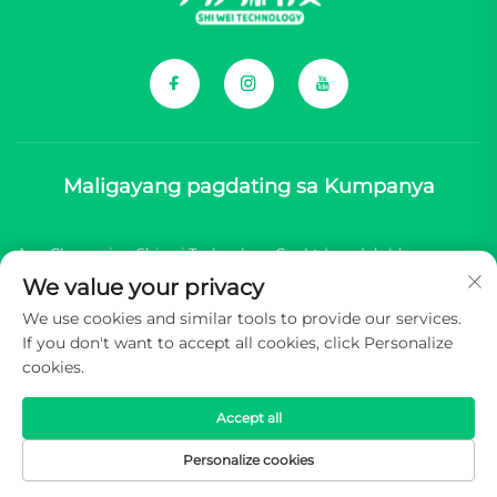
Maligayang pagdating sa Kumpanya
Ang Chongqing Shiwei Technology Co., Ltd. ay dalubhasa sa
We value your privacy
pagbibigay ng komprehensibong mga sangkap para sa mga
We use cookies and similar tools to provide our services.
bagong brand ng sasakyang enerhiyang China (NEV).
If you don't want to accept all cookies, click Personalize
cookies.
Copyright © 2025 Chongqing Shiwei Technology Co., Ltd. Lahat
ng karapatan ay reserbado -
Patakaran sa Pagkapribado
Accept all
Personalize cookies