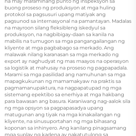
na may maramihang punto ng inspeksyon sa
buong proseso ng produksyon at mga huling
protokol sa pagsusuri upang matiyak ang
pagsunod sa internasyonal na pamantayan. Madalas
na mayroon silang fleksibleng iskedyul sa
produksyon, na nagbibigay-daan sa kanila na
mabilis na tumugon sa mga pangangailangan ng
kliyente at mga pagbabago sa merkado. Ang
malawak nilang karanasan sa mga merkado ng
export ay naghudyat ng mas maayos na operasyon
sa logistik at mahusay na proseso ng pagpapadala.
Marami sa mga pasilidad ang namuhunan sa mga
mapagkukunan ng mamamakyaw na praktis sa
pagmamanupaktura, na nagpapatupad ng mga
sistemang epektibo sa enerhiya at mga hakbang
para bawasan ang basura. Karaniwang nag-aalok sila
ng mga opsyon sa pagpapasadya upang
matugunan ang tiyak na mga kinakailangan ng
kliyente, na sinusuportahan ng mga bihasang
koponan sa inhinyero. Ang kanilang pinagsamang
mga suplay ng kadena ay nakatutulong sa