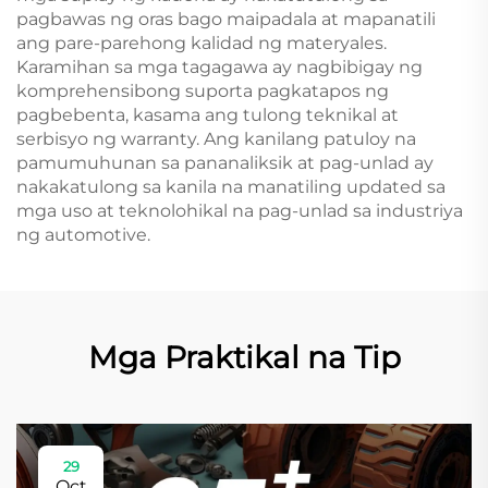
pagbawas ng oras bago maipadala at mapanatili
ang pare-parehong kalidad ng materyales.
Karamihan sa mga tagagawa ay nagbibigay ng
komprehensibong suporta pagkatapos ng
pagbebenta, kasama ang tulong teknikal at
serbisyo ng warranty. Ang kanilang patuloy na
pamumuhunan sa pananaliksik at pag-unlad ay
nakakatulong sa kanila na manatiling updated sa
mga uso at teknolohikal na pag-unlad sa industriya
ng automotive.
Mga Praktikal na Tip
29
Oct