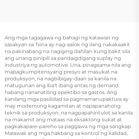
Accessories, Mga
Mga Automotive Spare
Chinese Auto Parts,
Parts, Mga Car Body Kit,
Mga Spare Part para sa
Geely Emgrand Preface
Binyue, nasa Bagong
Accessories 2023 2024
Original na Kalagayan
2025
Ang mga tagagawa ng bahagi ng katawan ng
sasakyan sa Tsina ay nag-aalok ng ilang nakakaakit
na pakinabang na nagiging dahilan kung bakit sila
ang unang pinipili sa pandaigdigang suplay ng
industriya ng automotive. Una, pinagsama nila ang
mapagkumpitensyang presyo at masukat na
produksyon, na nagbibigay-daan sa kanila na
matugunan ang iba't ibang antas ng demand
habang nananatiling epektibo sa gastos. Ang
kanilang mga pasilidad sa pagmamanupaktura ay
may modernong kagamitan at napapanahong
teknik sa produksyon, na nagpapahintulot sa kanila
na makamit ang mataas na eksaktong sukat at
pagkakapare-pareho sa paggawa ng mga sangkap.
Malawak ang mga hakbang sa kontrol ng kalidad,