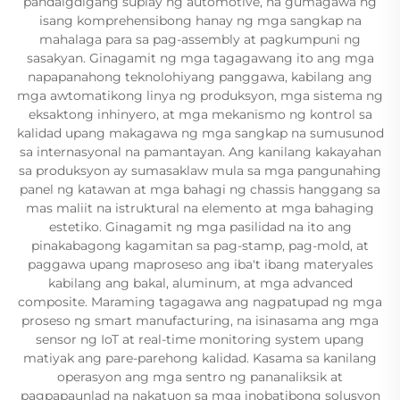
pandaigdigang suplay ng automotive, na gumagawa ng
isang komprehensibong hanay ng mga sangkap na
mahalaga para sa pag-assembly at pagkumpuni ng
sasakyan. Ginagamit ng mga tagagawang ito ang mga
napapanahong teknolohiyang panggawa, kabilang ang
mga awtomatikong linya ng produksyon, mga sistema ng
eksaktong inhinyero, at mga mekanismo ng kontrol sa
kalidad upang makagawa ng mga sangkap na sumusunod
sa internasyonal na pamantayan. Ang kanilang kakayahan
sa produksyon ay sumasaklaw mula sa mga pangunahing
panel ng katawan at mga bahagi ng chassis hanggang sa
mas maliit na istruktural na elemento at mga bahaging
estetiko. Ginagamit ng mga pasilidad na ito ang
pinakabagong kagamitan sa pag-stamp, pag-mold, at
paggawa upang maproseso ang iba't ibang materyales
kabilang ang bakal, aluminum, at mga advanced
composite. Maraming tagagawa ang nagpatupad ng mga
proseso ng smart manufacturing, na isinasama ang mga
sensor ng IoT at real-time monitoring system upang
matiyak ang pare-parehong kalidad. Kasama sa kanilang
operasyon ang mga sentro ng pananaliksik at
pagpapaunlad na nakatuon sa mga inobatibong solusyon