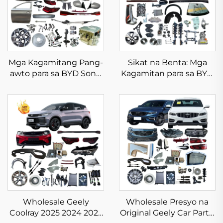
Mga Kagamitang Pang-
Sikat na Benta: Mga
awto para sa BYD Song
Kagamitan para sa BYD
Plus, Mga Body Kit, EV
Dolphin, Orihinal at
Dm-i Champion na Mga
Aftermarket na Mga
Sariwang Bahagi na
Sariwang Bahagi para sa
Nasa Stock
BYD, Mga Buong Body
Kit para sa EV
Wholesale Geely
Wholesale Presyo na
Coolray 2025 2024 2023
Original Geely Car Parts,