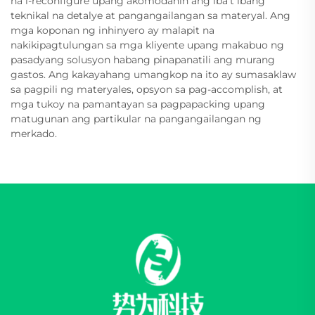
na i-reconfigure upang akomodahin ang iba't ibang
teknikal na detalye at pangangailangan sa materyal. Ang
mga koponan ng inhinyero ay malapit na
nakikipagtulungan sa mga kliyente upang makabuo ng
pasadyang solusyon habang pinapanatili ang murang
gastos. Ang kakayahang umangkop na ito ay sumasaklaw
sa pagpili ng materyales, opsyon sa pag-accomplish, at
mga tukoy na pamantayan sa pagpapacking upang
matugunan ang partikular na pangangailangan ng
merkado.