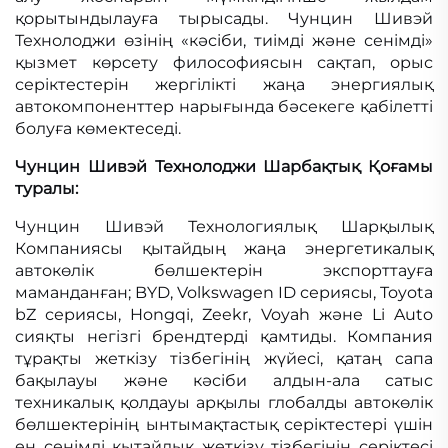
қорытындылауға тырысады. Чунцин Шивэй
Технолоджи өзінің «кәсіби, тиімді және сенімді»
қызмет көрсету философиясын сақтап, орыс
серіктестерін жергілікті жаңа энергиялық
автокомпоненттер нарығында бәсекеге қабілетті
болуға көмектеседі.
Чунцин Шивэй Технолоджи Шарбақтық Қоғамы
туралы:
Чунцин Шивэй Технологиялық Шарқылық
Компаниясы қытайдың жаңа энергетикалық
автокөлік бөлшектерін экспорттауға
маманданған; BYD, Volkswagen ID сериясы, Toyota
bZ сериясы, Hongqi, Zeekr, Voyah және Li Auto
сияқты негізгі брендтерді қамтиды. Компания
тұрақты жеткізу тізбегінің жүйесі, қатаң сапа
бақылауы және кәсіби алдын-ала сатыс
техникалық қолдауы арқылы глобалды автокөлік
бөлшектерінің ынтымақтастық серіктестері үшін
ең сенімді қытайлық жеткізу тізбегінің серіктесі