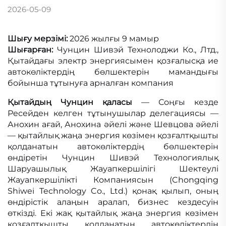
2026-05-09
Шығу мерзімі:
2026 жылғы 9 мамыр
Шығарған:
Чунцин Шивэй Технолоджи Ко., Лтд.,
Қытайдағы электр энергиясымен қозғалысқа ие
автокөліктердің бөлшектерін мамандығы
бойынша тұтынуға арналған компания
Қытайдың Чунцин қаласы
— Соңғы кезде
Ресейден келген тұтынушылар делегациясы —
Анохин ағай, Анохина әйелі және Шевцова әйелі
— қытайлық жаңа энергия көзімен қозғалтқышты
қолданатын автокөліктердің бөлшектерін
өндіретін Чунцин Шивэй Технологиялық
Шаруашылық Жауапкершілігі Шектеулі
Жауапкершілікті Компаниясын (Chongqing
Shiwei Technology Co., Ltd.) қонақ қылып, оның
өндірістік алаңын аралап, бизнес кездесуін
өткізді. Екі жақ қытайлық жаңа энергия көзімен
қозғалтқышты қолданатын автокөліктердің