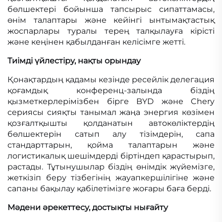
бөлшектері бойынша тапсырыс сипаттамасы,
өнім талаптары және кейінгі ынтымақтастық
жоспарлары туралы терең талқылауға кірісті
және кеңінен қабылданған келісімге жетті.
Тиімді үйлестіру, нақты орындау
Қонақтардың қадамы кезінде ресейлік делегация
қоғамдық конференц-залында біздің
қызметкерлерімізбен бірге BYD және Chery
сериясы сияқты танымал жаңа энергия көзімен
қозғалтқышты қолданатын автокөліктердің
бөлшектерін сатып алу тізімдерін, сапа
стандарттарын, қойма талаптарын және
логистикалық шешімдерді біртіндеп қарастырып,
растады. Тұтынушылар біздің өнімдік жүйемізге,
жеткізіп беру тізбегінің жауапкершілігіне және
сапаны бақылау қабілетімізге жоғары баға берді.
Мәдени әрекеттесу, достықты нығайту