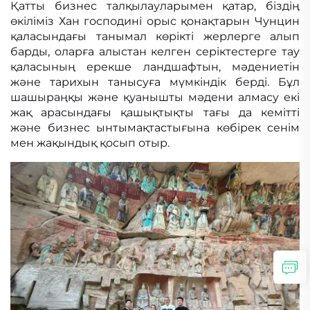
Қатты бизнес талқылауларымен қатар, біздің
өкіліміз Хан господині орыс қонақтарын Чунцин
қаласындағы танымал көрікті жерлерге алып
барды, оларға алыстан келген серіктестерге тау
қаласының ерекше ландшафтын, мәдениетін
және тарихын танысуға мүмкіндік берді. Бұл
шашыраңқы және қуанышты мәдени алмасу екі
жақ арасындағы қашықтықты тағы да кемітті
және бизнес ынтымақтастығына көбірек сенім
мен жақындық қосып отыр.