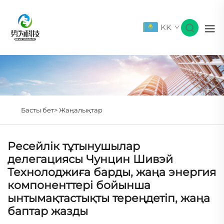
KK
Басты бет>
Жаңалықтар
Ресейлік тұтынушылар
делегациясы Чунцин Шивэй
Технолоджиға барды, жаңа энергия
компоненттері бойынша
ынтымақтастықты тереңдетіп, жаңа
баптар жазды