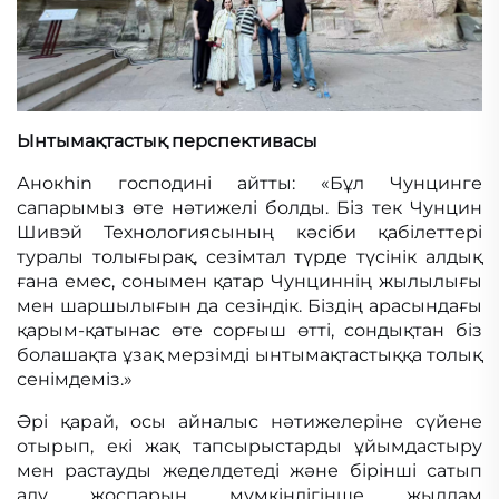
Ынтымақтастық перспективасы
Анокhin господині айтты: «Бұл Чунцинге
сапарымыз өте нәтижелі болды. Біз тек Чунцин
Шивэй Технологиясының кәсіби қабілеттері
туралы толығырақ, сезімтал түрде түсінік алдық
ғана емес, сонымен қатар Чунциннің жылылығы
мен шаршылығын да сезіндік. Біздің арасындағы
қарым-қатынас өте сорғыш өтті, сондықтан біз
болашақта ұзақ мерзімді ынтымақтастыққа толық
сенімдеміз.»
Әрі қарай, осы айналыс нәтижелеріне сүйене
отырып, екі жақ тапсырыстарды ұйымдастыру
мен растауды жеделдетеді және бірінші сатып
алу жоспарын мүмкіндігінше жылдам