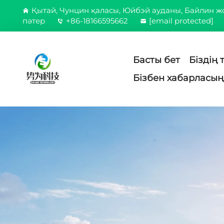
Қытай, Чунцин қаласы, Юйбэй ауданы, Байлин 
пәтер
+86-18166595662
[email protected]
Басты бет
Біздің 
Бізбен хабарласы