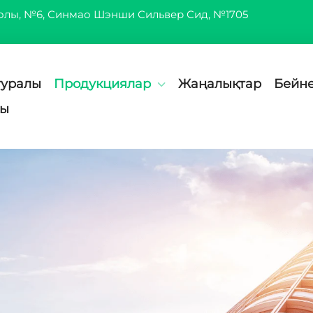
жолы, №6, Синмао Шэнши Сильвер Сид, №1705
туралы
Продукциялар
Жаңалықтар
Бейн
ңы