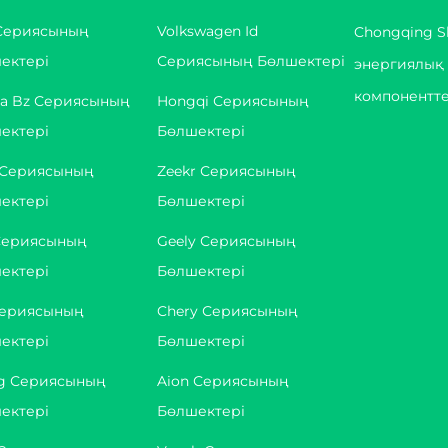
Сериясының
Volkswagen Id
Chongqing Sh
ектері
Сериясының Бөлшектері
энергиялық 
компонентте
ta Bz Сериясының
Hongqi Сериясының
ектері
Бөлшектері
 Сериясының
Zeekr Сериясының
ектері
Бөлшектері
Сериясының
Geely Сериясының
ектері
Бөлшектері
ериясының
Chery Сериясының
ектері
Бөлшектері
g Сериясының
Aion Сериясының
ектері
Бөлшектері