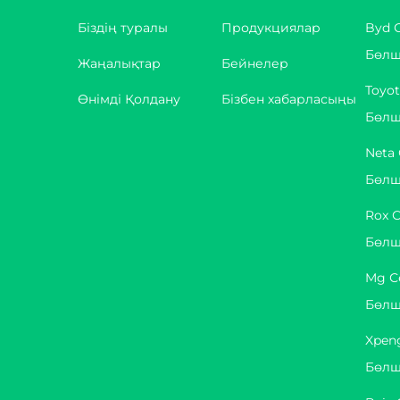
Біздің туралы
Продукциялар
Byd 
Бөлш
Жаңалықтар
Бейнелер
Toyo
Өнімді Қолдану
Бізбен хабарласыңы
Бөлш
Neta
Бөлш
Rox 
Бөлш
Mg С
Бөлш
Xpen
Бөлш