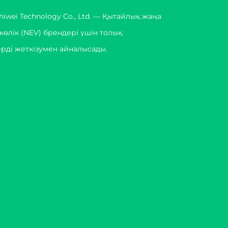
iwei Technology Co., Ltd. — Қытайлық жаңа
көлік (NEV) брендері үшін толық
рді жеткізумен айналысады.