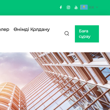
KK
елер
Өнімді Қолдану
Баға
сұрау