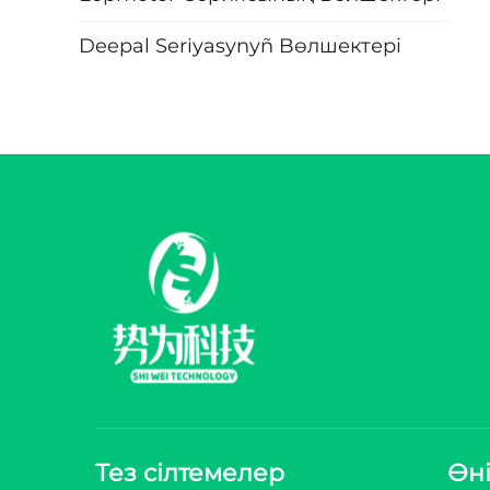
Deepal Seriyasynyñ Bөлшектері
Тез сілтемелер
Өн