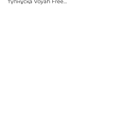
түпнұсқа Voyah Free
дене бөлшектері, Voyah
Free үшін автокөлік
бөлшектері,
аксессуарлар