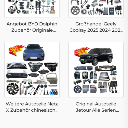
Angebot BYD Dolphin
Großhandel Geely
Zubehör Originale
Coolray 2025 2024 2023
Aftermarket BYD
Zubehör chinesische
Ersatzteile EV
Autoteile Binyue
Komplette
Ersatzteile in neuem
Karosserieteile
Originalzustand
Weitere Autoteile Neta
Original-Autoteile
X Zubehör chinesische
Jetour Alle Serien
Elektroauto-Teile
Traveler T2 2024 2025
Zubehör für Neta V X U
Zubehör Kompletter