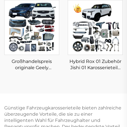
Fahrzeugersatzteile für
Karosserieteile EV Dm-i
BYD Atto 3
Champion Ersatzteile
Karosserieteile auf
auf Lager
Lager
Großhandelspreis
Hybrid Rox 01 Zubehör
originale Geely
Jishi 01 Karosserieteile
Autoteile Kfz-Ersatzteile
Kfz-Ersatzteile original
Karosseriekits Geely
Gebrauchtfahrzeug-
Emgrand Preface
Zubehör auf Lager
Zubehör 2023 2024
2025
Günstige Fahrzeugkarosserieteile bieten zahlreiche
überzeugende Vorteile, die sie zu einer
intelligenten Wahl für Fahrzeughalter und
Reparaturprofis machen. Der bedeutendste Vorteil