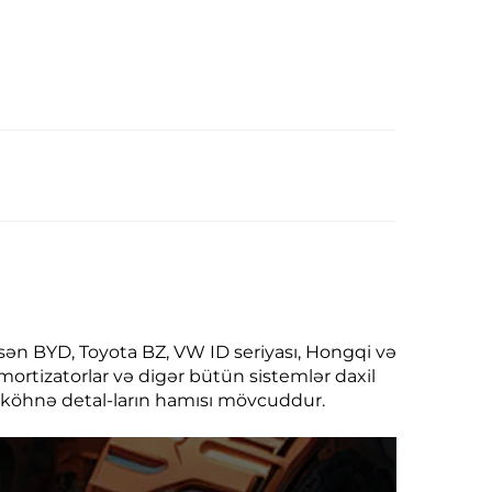
sasən BYD, Toyota BZ, VW ID seriyası, Hongqi və
 amortizatorlar və digər bütün sistemlər daxil
və köhnə detal-ların hamısı mövcuddur.