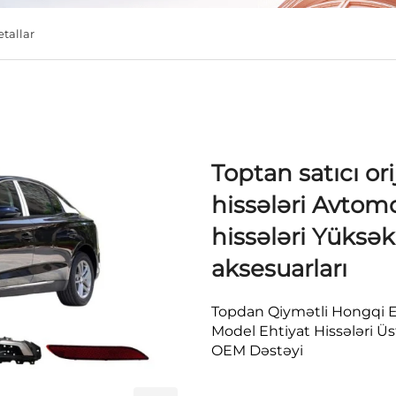
tallar
Toptan satıcı ori
hissələri Avtomo
hissələri Yüksə
aksesuarları
Topdan Qiymətli Hongqi EQ
Model Ehtiyat Hissələri Üs
OEM Dəstəyi