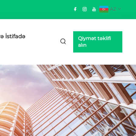
AZ
ə İstifadə
Qiymət təklifi
alın