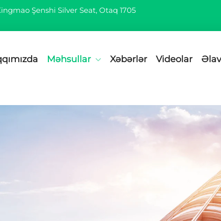
 Xingmao Şenshi Silver Seat, Otaq 1705
qqımızda
Məhsullar
Xəbərlər
Videolar
Əlav