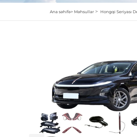
>
Ana səhifə>
Məhsullar
Hongqi Seriyası De