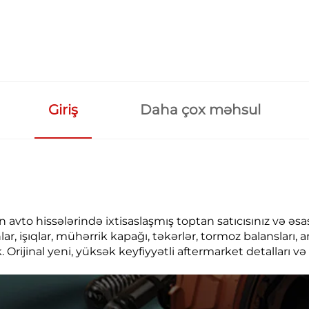
Giriş
Daha çox məhsul
çün avto hissələrində ixtisaslaşmış toptan satıcısınız və ə
lar, işıqlar, mühərrik kapağı, təkərlər, tormoz balansları,
Orijinal yeni, yüksək keyfiyyətli aftermarket detalları 