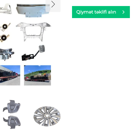
Qiymət təklifi alın