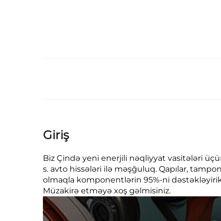
Giriş
Biz Çində yeni enerjili nəqliyyat vasitələri ü
s. avto hissələri ilə məşğuluq. Qapılar, tampon
olmaqla komponentlərin 95%-ni dəstəkləyirik. 
Müzakirə etməyə xoş gəlmisiniz.