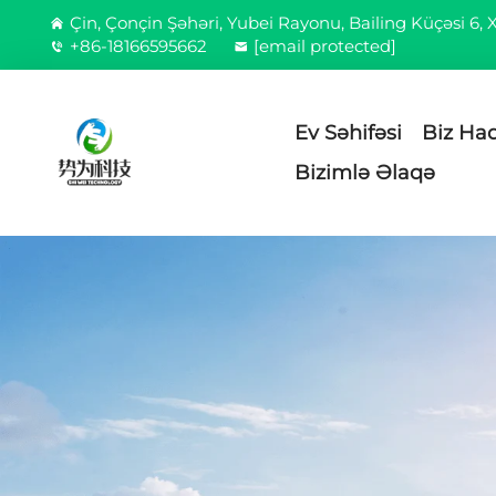
Çin, Çonçin Şəhəri, Yubei Rayonu, Bailing Küçəsi 6,
+86-18166595662
[email protected]
Ev Səhifəsi
Biz Ha
Bizimlə Əlaqə