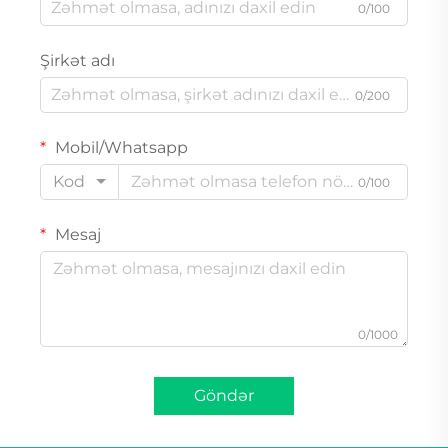
0/100
Şirkət adı
0/200
Mobil/Whatsapp
Kod
0/100
Mesaj
0/1000
Göndər