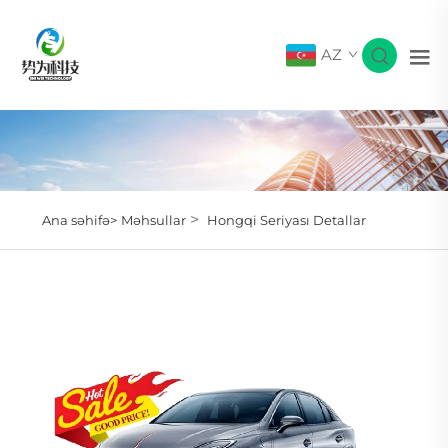
AZ
>
Ana səhifə>
Məhsullar
Hongqi Seriyası Detallar