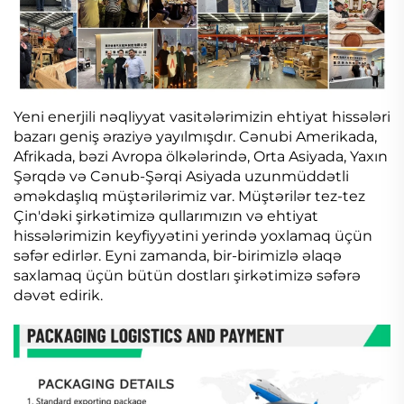
Yeni enerjili nəqliyyat vasitələrimizin ehtiyat hissələri
bazarı geniş əraziyə yayılmışdır. Cənubi Amerikada,
Afrikada, bəzi Avropa ölkələrində, Orta Asiyada, Yaxın
Şərqdə və Cənub-Şərqi Asiyada uzunmüddətli
əməkdaşlıq müştərilərimiz var. Müştərilər tez-tez
Çin'dəki şirkətimizə qullarımızın və ehtiyat
hissələrimizin keyfiyyətini yerində yoxlamaq üçün
səfər edirlər. Eyni zamanda, bir-birimizlə əlaqə
saxlamaq üçün bütün dostları şirkətimizə səfərə
dəvət edirik.