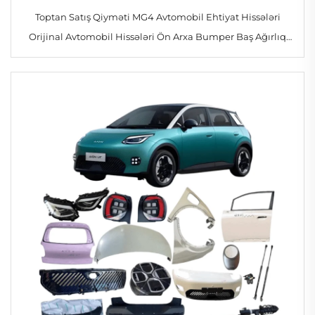
Toptan Satış Qiyməti MG4 Avtomobil Ehtiyat Hissələri
Orijinal Avtomobil Hissələri Ön Arxa Bumper Baş Ağırlıq
İşıq Nəqliyyat Vasitəsi Aksesuarları Morris Garages MG 4/ZS
üçün