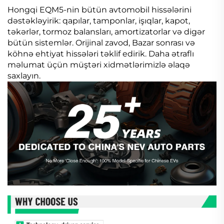
Hongqi EQM5-nin bütün avtomobil hissələrini
dəstəkləyirik: qapılar, tamponlar, işıqlar, kapot,
təkərlər, tormoz balansları, amortizatorlar və digər
bütün sistemlər. Orijinal zavod, Bazar sonrası və
köhnə ehtiyat hissələri təklif edirik. Daha ətraflı
məlumat üçün müştəri xidmətlərimizlə əlaqə
saxlayın.