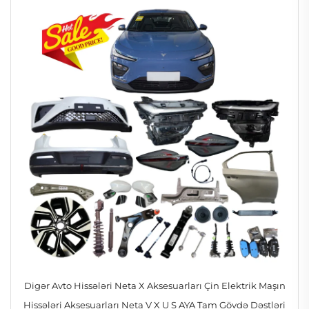
Digər Avto Hissələri Neta X Aksesuarları Çin Elektrik Maşın
Hissələri Aksesuarları Neta V X U S AYA Tam Gövdə Dəstləri