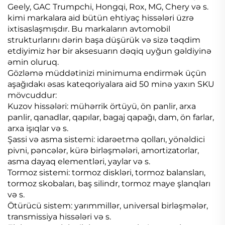
Geely, GAC Trumpchi, Hongqi, Rox, MG, Chery və s.
kimi markalara aid bütün ehtiyaç hissələri üzrə
ixtisaslaşmışdır. Bu markaların avtomobil
strukturlarını dərin başa düşürük və sizə təqdim
etdiyimiz hər bir aksesuarın dəqiq uyğun gəldiyinə
əmin oluruq.
Gözləmə müddətinizi minimuma endirmək üçün
aşağıdakı əsas kateqoriyalara aid 50 minə yaxın SKU
mövcuddur:
Kuzov hissələri: mühərrik örtüyü, ön panlir, arxa
panlir, qanadlar, qapılar, bagaj qapağı, dam, ön farlar,
arxa işıqlar və s.
Şassi və asma sistemi: idarəetmə qolları, yönəldici
pivni, pəncələr, kürə birləşmələri, amortizatorlar,
asma dayaq elementləri, yaylar və s.
Tormoz sistemi: tormoz diskləri, tormoz balansları,
tormoz skobaları, baş silindr, tormoz maye şlanqları
və s.
Ötürücü sistem: yarımmillər, universal birləşmələr,
transmissiya hissələri və s.