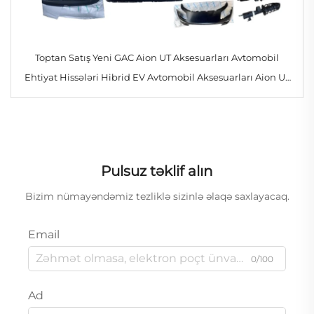
Toptan Satış Yeni GAC Aion UT Aksesuarları Avtomobil
Ehtiyat Hissələri Hibrid EV Avtomobil Aksesuarları Aion UT
Rt Tam Gövde Dəstləri
Pulsuz təklif alın
Bizim nümayəndəmiz tezliklə sizinlə əlaqə saxlayacaq.
Email
0/100
Ad