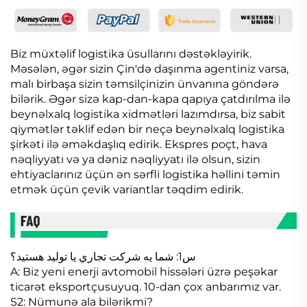
Biz müxtəlif logistika üsullarını dəstəkləyirik.
Məsələn, əgər sizin Çin'də daşınma agentiniz varsa,
malı birbaşa sizin təmsilçinizin ünvanına göndərə
bilərik. Əgər sizə kap-dan-kapa qapıya çatdırılma ilə
beynəlxalq logistika xidmətləri lazımdırsa, biz sabit
qiymətlər təklif edən bir neçə beynəlxalq logistika
şirkəti ilə əməkdaşlıq edirik. Ekspres poçt, hava
nəqliyyatı və ya dəniz nəqliyyatı ilə olsun, sizin
ehtiyaclarınız üçün ən sərfli logistika həllini təmin
etmək üçün çevik variantlar təqdim edirik.
س1: شما يه شرکت تجاري يا توليد هستيد؟
A: Biz yeni enerji avtomobil hissələri üzrə peşəkar
ticarət eksportçusuyuq. 10-dan çox anbarımız var.
S2: Nümunə ala bilərikmi?