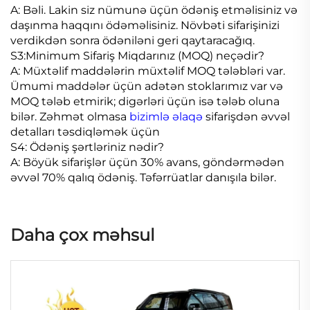
A: Bəli. Lakin siz nümunə üçün ödəniş etməlisiniz və
daşınma haqqını ödəməlisiniz. Növbəti sifarişinizi
verdikdən sonra ödəniləni geri qaytaracağıq.
S3:Minimum Sifariş Miqdarınız (MOQ) neçədir?
A: Müxtəlif maddələrin müxtəlif MOQ tələbləri var.
Ümumi maddələr üçün adətən stoklarımız var və
MOQ tələb etmirik; digərləri üçün isə tələb oluna
bilər. Zəhmət olmasa
bizimlə əlaqə
sifarişdən əvvəl
detalları təsdiqləmək üçün
S4: Ödəniş şərtləriniz nədir?
A: Böyük sifarişlər üçün 30% avans, göndərmədən
əvvəl 70% qalıq ödəniş. Təfərrüatlar danışıla bilər.
Daha çox məhsul