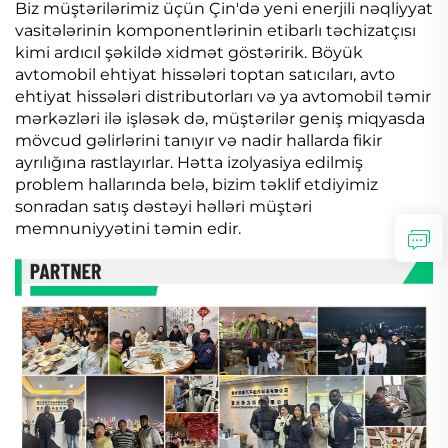
Biz müştərilərimiz üçün Çin'də yeni enerjili nəqliyyat
vasitələrinin komponentlərinin etibarlı təchizatçısı
kimi ardıcıl şəkildə xidmət göstəririk. Böyük
avtomobil ehtiyat hissələri toptan satıcıları, avto
ehtiyat hissələri distributorları və ya avtomobil təmir
mərkəzləri ilə işləsək də, müştərilər geniş miqyasda
mövcud gəlirlərini tanıyır və nadir hallarda fikir
ayrılığına rastlayırlar. Hətta izolyasiya edilmiş
problem hallarında belə, bizim təklif etdiyimiz
sonradan satış dəstəyi həlləri müştəri
memnuniyyətini təmin edir.