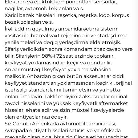
Elektron və elektrik komponentləri: sensorlar,
naqillər, avtomobil ekranları və s.
Xarici bəzək hissələri: reşetka, reşetka, loqo, korpus
bəzək zolaqları və s.
İrəli addım qoyulmuş anbar idarəetmə sistemi
vasitəsi ilə biz real vaxt rejimində inventarlaşdırma
yeniləmələri və dəqiq yerləşdirmə əldə etmişik.
Sifariş verildikdən sonra komandamız tez cavab verə
bilir. Sifarişlərin 98%-i 72 saat ərzində toplanır,
keyfiyyət yoxlamasından keçir və göndərilir.
Anbar müstəqil keyfiyyət yoxlama sahəsinə
malikdir. Anbardan çıxan bütün aksesuarlar ciddi
keyfiyyət standartları yoxlamasından keçir ki, orijinal
istehsalçı standartlarını təmin etsin və ya hətta
onları üstələyin. Təklif etdiyimiz aksesuarlar orijinal
zavod hissələrini və yüksək keyfiyyətli aftermarket
hissələri əhatə edir və sizin müxtəlif səviyyələrdə
olan ehtiyaclarınızı ödəyir.
Siz Cənubi Amerikada avtomobil təmirxanası,
Avropada ehtiyat hissələri satıcısı və ya Afrikada
mexanik olsanız da, biz sizin Çində etibarlı təchizat