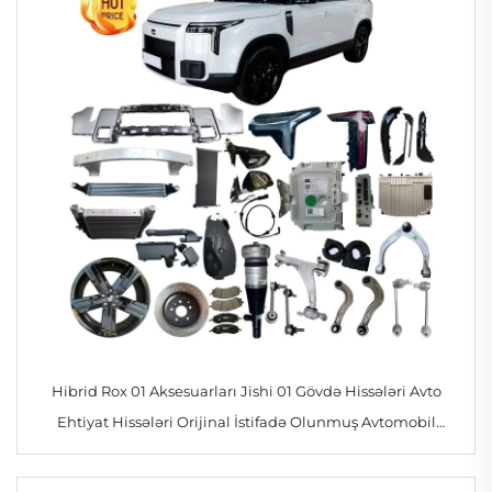
Hibrid Rox 01 Aksesuarları Jishi 01 Gövdə Hissələri Avto
Ehtiyat Hissələri Orijinal İstifadə Olunmuş Avtomobil
Aksesuarları Anbarda