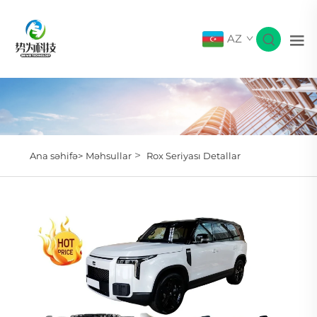
AZ
>
Ana səhifə>
Məhsullar
Rox Seriyası Detallar