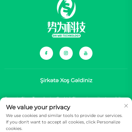
Şirkətə Xoş Gəldiniz
Çonqçin Şivey Texnologiya Co., Ltd. Çin yeni enerji avtomobil
We value your privacy
(NEV) brendləri üçün kompleks komponentlərin təmin
We use cookies and similar tools to provide our services.
edilməsi ilə məşğuludur.
If you don't want to accept all cookies, click Personalize
cookies.