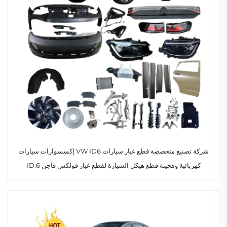
شركة تصنيع متخصصة قطع غيار سيارات VW ID6 إكسسوارات سيارات
كهربائية وهجينة قطع هيكل السيارة لقطع غيار فولكس فاجن ID.6