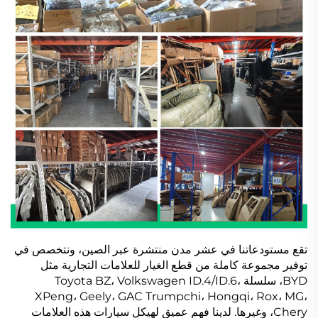
تقع مستودعاتنا في عشر مدن منتشرة عبر الصين، ونتخصص في
توفير مجموعة كاملة من قطع الغيار للعلامات التجارية مثل
BYD، سلسلة Toyota BZ، Volkswagen ID.4/ID.6،
XPeng، Geely، GAC Trumpchi، Hongqi، Rox، MG،
Chery، وغيرها. لدينا فهم عميق لهيكل سيارات هذه العلامات