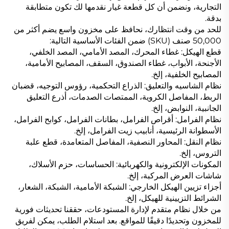
التجارية، ونضمن أن كل قطعة غيار نقدمها لك تكون متطابقة
بدقة.
للحد من وقت انتظارك، نحافظ على مخزون واسع يضم أكثر من
50,000 صنف (SKU) ضمن الفئات الأساسية التالية:
قطع الهيكل: غطاء المحرك، المصد الأمامي، المصد الخلفي،
الأجنحة، الأبواب، غطاء الصندوق، السقف، المصابيح الأمامية،
المصابيح الخلفية، إلخ.
نظام الشاسيه والتعليق: الذراع التحكمية، رؤوس التوجيه، قضبان
الربط، المفاصل الكروية، الممتصات الصدمات، أذرع التعليق
الجانبية، النوابض، إلخ.
نظام الفرامل: أقراص الفرامل، بطانات الفرامل، كوابح الفرامل،
الأسطوانة الرئيسية، أنابيب زيت الفرامل، إلخ.
نظام النقل: المحاور النصفية، المفاصل المتعامدة، قطع علبة
التروس، إلخ.
المكونات الإلكترونية والكهربائية: الحساسات، حزم الأسلاك،
شاشات العرض المركبة، إلخ.
أجزاء تزيين الهيكل الخارجي: الشبكة الأمامية، الشبكة، الشعار،
الشرائط التزيينية للهيكل، إلخ.
من خلال نظام متقدم لإدارة المستودعات، حققنا تحديثات فورية
للمخزون وتحديدًا دقيقًا للمواقع. بعد استلام الطلب، يمكن لفريق