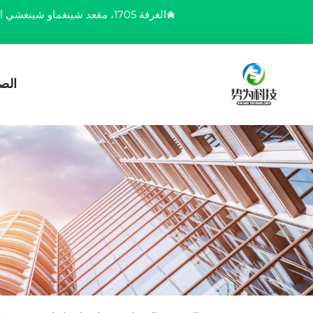
الغرفة 1705، مقعد شينغماو شينغشي الفضي، رقم 6، طريق بايلينغ، منطقة يوباي، مدينة تشونغتشينغ، الصين
الص