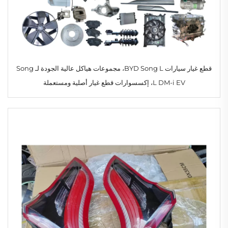
قطع غيار سيارات BYD Song L، مجموعات هياكل عالية الجودة لـ Song
L DM-i EV، إكسسوارات قطع غيار أصلية ومستعملة