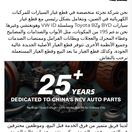
نحن شركة تجزئة متخصصة في قطع غيار السيارات للمركبات
الكهربائية في الصين، ونتعامل بشكل رئيسي مع قطع غيار
سيارات BYD وToyota BZ وسلسلة VW ID وهونغتشي وغيرها.
نحن ندعم 95٪ من المكونات، مثل الأبواب والصدامات والمصابيح
وغطاء المحرك والعجلات وبطانات الفرامل وممتصات الصدمات
وجميع الأنظمة الأخرى. تتوفر قطع الغيار الأصلية الجديدة عالية
الجودة، وكذلك قطع الغيار ما بعد البيع وقطع الغيار المستعملة.
نرحب بالنقاش.
لدينا فريق متميز من فرق الخدمة قبل البيع، وموظفين محترفين
في التخزين وفحص الجودة، يمكنهم تقديم خدمات عالية الجودة