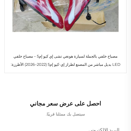
مصباح خلفي بالجملة لسيارة هونغي تشى إي كيو إم5 – مصباح خلفي
LED بديل مباشر من المصنع لطراز إي-كيو إم5 (2022–2026) الأطرزة:
3716035HA01، 3716040HA01، 3716075HA01، 3716080HA01 –
طلبات جملة لمحلات إصلاح الهيكل ووكلاء توزيع قطع الغيار
احصل على عرض سعر مجاني
سيتصل بك ممثلنا قريبًا.
البريد الإلكتروني