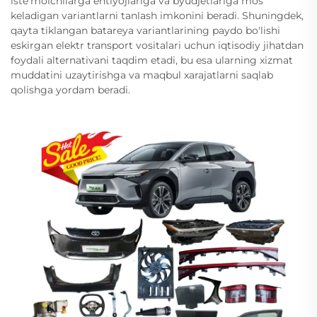
iste'molchilarga ehtiyojlariga va byudjetlariga mos
keladigan variantlarni tanlash imkonini beradi. Shuningdek,
qayta tiklangan batareya variantlarining paydo bo'lishi
eskirgan elektr transport vositalari uchun iqtisodiy jihatdan
foydali alternativani taqdim etadi, bu esa ularning xizmat
muddatini uzaytirishga va maqbul xarajatlarni saqlab
qolishga yordam beradi.