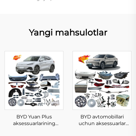
Yangi mahsulotlar
BYD Yuan Plus
BYD avtomobillari
aksessuarlarining
uchun aksessuarlar
xususiy sotuvi yangi
elektr avtomobil