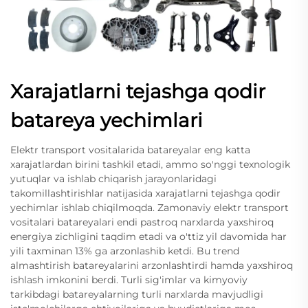
Xarajatlarni tejashga qodir
batareya yechimlari
Elektr transport vositalarida batareyalar eng katta
xarajatlardan birini tashkil etadi, ammo so'nggi texnologik
yutuqlar va ishlab chiqarish jarayonlaridagi
takomillashtirishlar natijasida xarajatlarni tejashga qodir
yechimlar ishlab chiqilmoqda. Zamonaviy elektr transport
vositalari batareyalari endi pastroq narxlarda yaxshiroq
energiya zichligini taqdim etadi va o'ttiz yil davomida har
yili taxminan 13% ga arzonlashib ketdi. Bu trend
almashtirish batareyalarini arzonlashtirdi hamda yaxshiroq
ishlash imkonini berdi. Turli sig'imlar va kimyoviy
tarkibdagi batareyalarning turli narxlarda mavjudligi