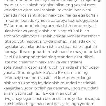
byudjeti va ishlash talablari bilan eng yaxshi mos
keladigan qismlarni tanlash imkonini beruvchi
yanada moslashtirilgan narx takliflariga ega bo'lish
imkonini beradi. Ayniqsa batareya texnologiyasida
EV komponentlarining arzonlashish tendensiyasi
ulanishlar va yangilanishlarni vaqt o'tishi bilan
arzonroq qilmoqda. Ishlab chiqaruvchilar masshtab
iqtisodiyoti hisobiga foyda olishadi, natijada oxirgi
foydalanuvchilar uchun ishlab chiqarish xarajatlari
kamayadi va raqobatbardosh narxlar mavjud bo'ladi.
Ba'zi EV komponentlarining standartlashtirilishi
iste'molchilarning narxlarni va variantlarni
solishtirishni osonlashtiruvchi yanada shaffof bozor
yaratdi. Shuningdek, ko'plab EV qismlarining
an'anaviy transport vositalari komponentlariga
nisbatan uzoqroq foydalanish muddati dastlabki
xarajatlar yuqori bo'lishiga qaramay, uzoq muddatli
ahamiyatini oshiradi. EV qismlari uchun
rivojlanayotgan soxta bozor sifat me'yorlarini saqlab
turish bilan birga narxlarni pasaytirishga yordam