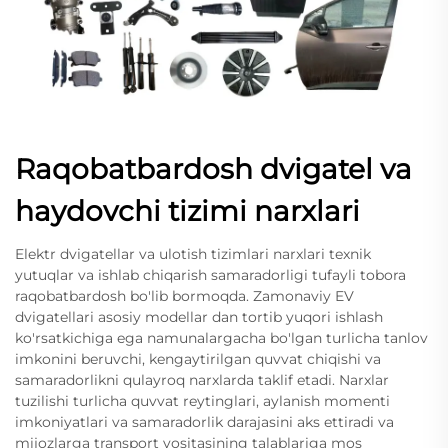
Raqobatbardosh dvigatel va
haydovchi tizimi narxlari
Elektr dvigatellar va ulotish tizimlari narxlari texnik
yutuqlar va ishlab chiqarish samaradorligi tufayli tobora
raqobatbardosh bo'lib bormoqda. Zamonaviy EV
dvigatellari asosiy modellar dan tortib yuqori ishlash
ko'rsatkichiga ega namunalargacha bo'lgan turlicha tanlov
imkonini beruvchi, kengaytirilgan quvvat chiqishi va
samaradorlikni qulayroq narxlarda taklif etadi. Narxlar
tuzilishi turlicha quvvat reytinglari, aylanish momenti
imkoniyatlari va samaradorlik darajasini aks ettiradi va
mijozlarga transport vositasining talablariga mos