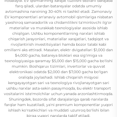
ifodalaydi. EV qismlarining xarajat tuzilishi sezilarli darajada
farq qiladi, ulardan batareyalar odatda umumiy
avtomashina narxining 30-40% ni tashkil etadi. Zamonaviy
EV komponentlari an'anaviy avtomobil qismlariga nisbatan
yaxshiroq samaradorlik va chidamlilikni ta'minlovchi ilg'or
materiallar va murakkab texnologiyalar asosida ishlab
chiqilgan. Ushbu komponentlarning narxlari ishlab
chiqarish jarayonlari, materiallar xarajatlari, tadqiqot va
rivojlantirish investitsiyalari hamda bozor talabi kabi
omillarni aks ettiradi. Masalan, elektr dvigatellari $1,000 dan
$4,000 gacha, batareya bloklari esa sig'imiga va
texnologiyasiga qaramay $5,000 dan $15,000 gacha bo'lishi
mumkin. Boshqaruv tizimlari, invertorlar va quvvat
elektronikasi odatda $2,000 dan $7,000 gacha bo'lgan
oraliqda joylashadi. Ishlab chiqarish miqyosi
kengayayotgan sari va texnologiya rivojlanayotgan sari
ushbu narxlar asta-sekin pasaymoqda, bu elektr transport
vositalarini iste'molchilar uchun yanada arzonlashtirmoqda.
Shuningdek, bozorda sifat darajalariga qarab narxlarda
farqlar ham kuzatiladi, ya'ni premium komponentlar yuqori
ishlash ko'rsatkichlari va muddati uzunroq bo'lishi bilan
birga yuqori narxlarda taklif etiladi.