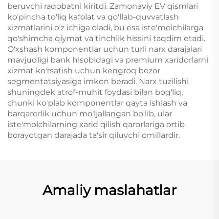
beruvchi raqobatni kiritdi. Zamonaviy EV qismlari
ko'pincha to'liq kafolat va qo'llab-quvvatlash
xizmatlarini o'z ichiga oladi, bu esa iste'molchilarga
qo'shimcha qiymat va tinchlik hissini taqdim etadi.
O'xshash komponentlar uchun turli narx darajalari
mavjudligi bank hisobidagi va premium xaridorlarni
xizmat ko'rsatish uchun kengroq bozor
segmentatsiyasiga imkon beradi. Narx tuzilishi
shuningdek atrof-muhit foydasi bilan bog'liq,
chunki ko'plab komponentlar qayta ishlash va
barqarorlik uchun mo'ljallangan bo'lib, ular
iste'molchilarning xarid qilish qarorlariga ortib
borayotgan darajada ta'sir qiluvchi omillardir.
Amaliy maslahatlar