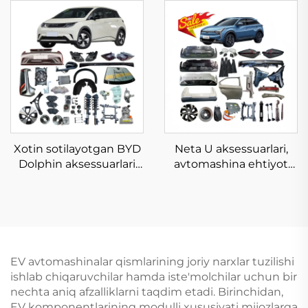
energiya transport
qismlari BYD Song Plus
vositasining ehtiyot
uchun tanani himoya
qismlari BYD Atto 3
qoplamalari EV Dm-i
uchun tananing to'liq
chempion ehtiyot
jihozlari omborda
qismlari omborda
Xotin sotilayotgan BYD
Neta U aksessuarlari,
Dolphin aksessuarlari
avtomashina ehtiyot
asl keyingi bozor
qismlari, Nezha U
ehtiyot qismlari EV
ehtiyot qismlari, NETA V
uchun tananing to'liq
PRO U PRO S GT AYA X
jihozlari
N01 2022 2023 2024
EV avtomashinalar qismlarining joriy narxlar tuzilishi
ishlab chiqaruvchilar hamda iste'molchilar uchun bir
nechta aniq afzalliklarni taqdim etadi. Birinchidan,
EV komponentlarining modulli xususiyati mijozlarga