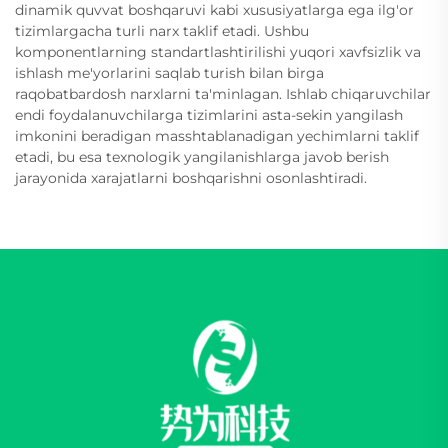
dinamik quvvat boshqaruvi kabi xususiyatlarga ega ilg'or
tizimlargacha turli narx taklif etadi. Ushbu
komponentlarning standartlashtirilishi yuqori xavfsizlik va
ishlash me'yorlarini saqlab turish bilan birga
raqobatbardosh narxlarni ta'minlagan. Ishlab chiqaruvchilar
endi foydalanuvchilarga tizimlarini asta-sekin yangilash
imkonini beradigan masshtablanadigan yechimlarni taklif
etadi, bu esa texnologik yangilanishlarga javob berish
jarayonida xarajatlarni boshqarishni osonlashtiradi.