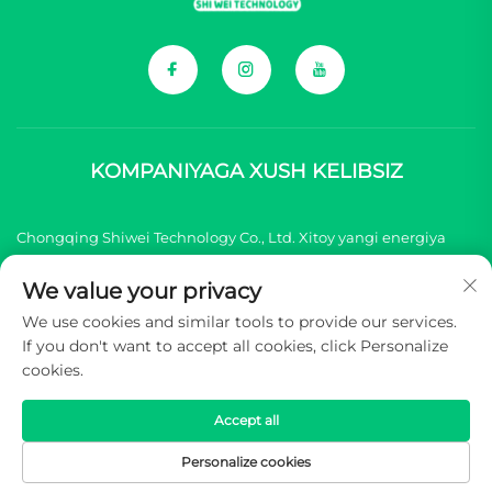
KOMPANIYAGA XUSH KELIBSIZ
Chongqing Shiwei Technology Co., Ltd. Xitoy yangi energiya
transport vositasi (NEV) brendlari uchun barcha
We value your privacy
komponentlarni taqdim etish bilan shug'illanadi.
We use cookies and similar tools to provide our services.
If you don't want to accept all cookies, click Personalize
Mualliflik huquqi © 2025 Chongqing Shiwei Texnologiya
cookies.
Kompaniyasi, Cheklangan. Barcha huquqlar himoyalangan -
Maxfiylik siyosati
Accept all
Personalize cookies