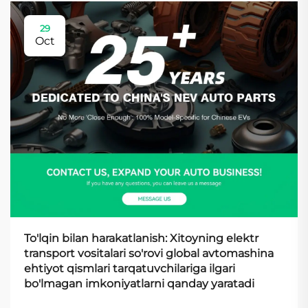
29
Oct
To'lqin bilan harakatlanish: Xitoyning elektr
transport vositalari so'rovi global avtomashina
ehtiyot qismlari tarqatuvchilariga ilgari
bo'lmagan imkoniyatlarni qanday yaratadi