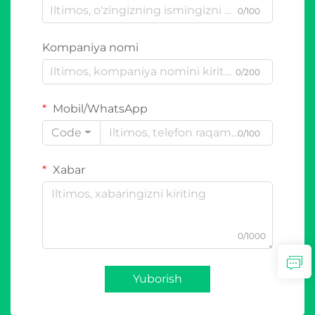
0/100
Kompaniya nomi
0/200
Mobil/WhatsApp
Code
0/100
Xabar
0/1000
Yuborish