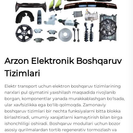
Arzon Elektronik Boshqaruv
Tizimlari
Elektr transport uchun elektron boshqaruv tizimlarining
narxlari pul qiymatini yaxshilash maqsadida rivojlanib
borgan, komponentlar yanada murakkablashgan bo'lsada,
ular xavfsizlikka ega bo'lib qolmoqda. Zamonaviy
boshqaruv tizimlari bir nechta funksiyalarni bitta blokka
birlashtiradi, umumiy xarajatlarni kamaytirish bilan birga
ishonchliligi oshiradi. Boshqaruv modullari uchun bozor
asosiy qurilmalardan tortib regenerativ tormozlash va