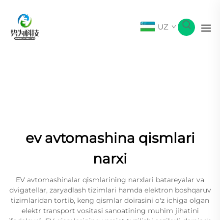
UZ
ev avtomashina qismlari
narxi
EV avtomashinalar qismlarining narxlari batareyalar va
dvigatellar, zaryadlash tizimlari hamda elektron boshqaruv
tizimlaridan tortib, keng qismlar doirasini o'z ichiga olgan
elektr transport vositasi sanoatining muhim jihatini