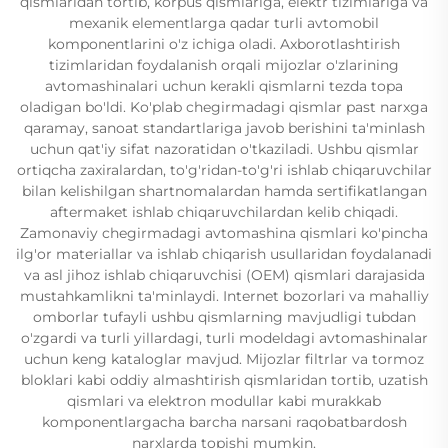
qismlaridan tortib, korpus qismlariga, elektr tizimlariga va
mexanik elementlarga qadar turli avtomobil
komponentlarini o'z ichiga oladi. Axborotlashtirish
tizimlaridan foydalanish orqali mijozlar o'zlarining
avtomashinalari uchun kerakli qismlarni tezda topa
oladigan bo'ldi. Ko'plab chegirmadagi qismlar past narxga
qaramay, sanoat standartlariga javob berishini ta'minlash
uchun qat'iy sifat nazoratidan o'tkaziladi. Ushbu qismlar
ortiqcha zaxiralardan, to'g'ridan-to'g'ri ishlab chiqaruvchilar
bilan kelishilgan shartnomalardan hamda sertifikatlangan
aftermaket ishlab chiqaruvchilardan kelib chiqadi.
Zamonaviy chegirmadagi avtomashina qismlari ko'pincha
ilg'or materiallar va ishlab chiqarish usullaridan foydalanadi
va asl jihoz ishlab chiqaruvchisi (OEM) qismlari darajasida
mustahkamlikni ta'minlaydi. Internet bozorlari va mahalliy
omborlar tufayli ushbu qismlarning mavjudligi tubdan
o'zgardi va turli yillardagi, turli modeldagi avtomashinalar
uchun keng kataloglar mavjud. Mijozlar filtrlar va tormoz
bloklari kabi oddiy almashtirish qismlaridan tortib, uzatish
qismlari va elektron modullar kabi murakkab
komponentlargacha barcha narsani raqobatbardosh
narxlarda topishi mumkin.