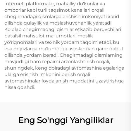
Internet-platformalar, mahalliy do'konlar va
omborlar kabi turli taqsimot kanallari orqali
chegirmadagi qismlarga erishish imkoniyati xarid
qilishda qulaylik va moslashuvchanlik yaratadi.
Ko'plab chegirmadagi qismlar etkazib beruvchilari
batafsil mahsulot ma'lumotlari, moslik
yo'riqnomalari va texnik yordam taqdim etadi, bu
esa mijozlarga ma'lumotga asoslangan qaror qabul
qilishda yordam beradi. Chegirmadagi qismlarning
mavjudligi ham repairni arzonlashtirish orqali,
shuningdek, keng doiradagi avtomashina egalariga
ularga erishish imkonini berish orqali
avtomashinalar foydalanish muddatini uzaytirishga
hissa qo'shdi.
Eng So'nggi Yangiliklar