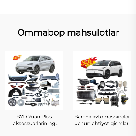
Ommabop mahsulotlar
BYD Yuan Plus
Barcha avtomashinalar
aksessuarlarining
uchun ehtiyot qismlari
xususiy sotuvi yangi
BZ3X ehtiyot qismlari