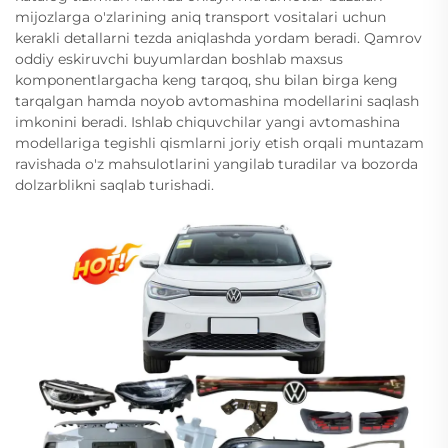
mijozlarga o'zlarining aniq transport vositalari uchun
kerakli detallarni tezda aniqlashda yordam beradi. Qamrov
oddiy eskiruvchi buyumlardan boshlab maxsus
komponentlargacha keng tarqoq, shu bilan birga keng
tarqalgan hamda noyob avtomashina modellarini saqlash
imkonini beradi. Ishlab chiquvchilar yangi avtomashina
modellariga tegishli qismlarni joriy etish orqali muntazam
ravishada o'z mahsulotlarini yangilab turadilar va bozorda
dolzarblikni saqlab turishadi.