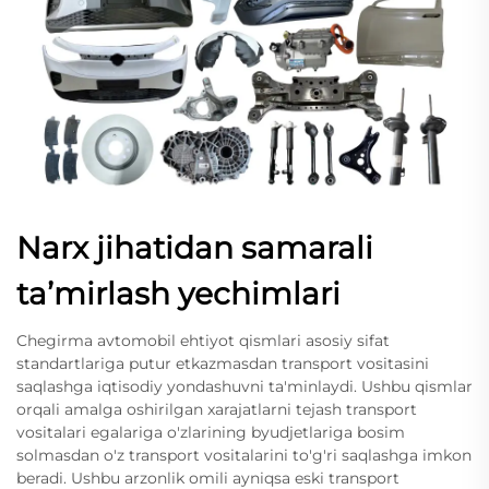
Narx jihatidan samarali
taʼmirlash yechimlari
Chegirma avtomobil ehtiyot qismlari asosiy sifat
standartlariga putur etkazmasdan transport vositasini
saqlashga iqtisodiy yondashuvni ta'minlaydi. Ushbu qismlar
orqali amalga oshirilgan xarajatlarni tejash transport
vositalari egalariga o'zlarining byudjetlariga bosim
solmasdan o'z transport vositalarini to'g'ri saqlashga imkon
beradi. Ushbu arzonlik omili ayniqsa eski transport