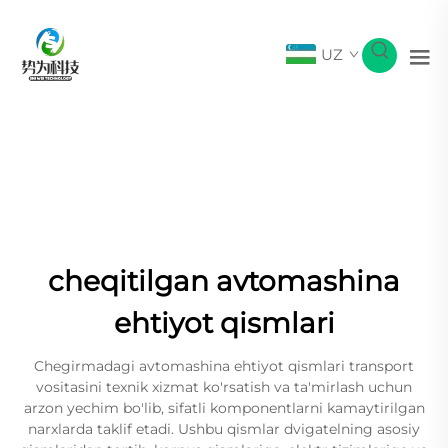
UZ
cheqitilgan avtomashina
ehtiyot qismlari
Chegirmadagi avtomashina ehtiyot qismlari transport
vositasini texnik xizmat ko'rsatish va ta'mirlash uchun
arzon yechim bo'lib, sifatli komponentlarni kamaytirilgan
narxlarda taklif etadi. Ushbu qismlar dvigatelning asosiy