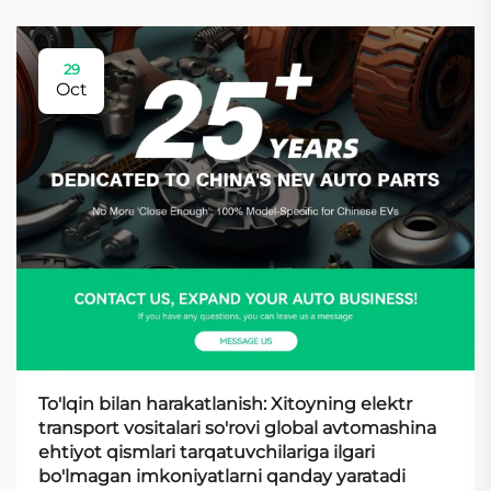
29
Oct
To'lqin bilan harakatlanish: Xitoyning elektr
transport vositalari so'rovi global avtomashina
ehtiyot qismlari tarqatuvchilariga ilgari
bo'lmagan imkoniyatlarni qanday yaratadi