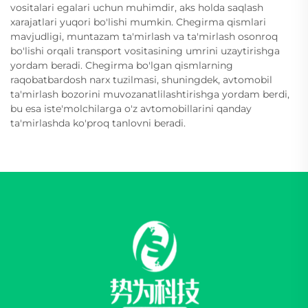
vositalari egalari uchun muhimdir, aks holda saqlash
xarajatlari yuqori bo'lishi mumkin. Chegirma qismlari
mavjudligi, muntazam ta'mirlash va ta'mirlash osonroq
bo'lishi orqali transport vositasining umrini uzaytirishga
yordam beradi. Chegirma bo'lgan qismlarning
raqobatbardosh narx tuzilmasi, shuningdek, avtomobil
ta'mirlash bozorini muvozanatlilashtirishga yordam berdi,
bu esa iste'molchilarga o'z avtomobillarini qanday
ta'mirlashda ko'proq tanlovni beradi.