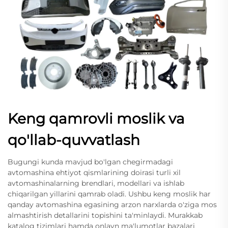
Keng qamrovli moslik va
qo'llab-quvvatlash
Bugungi kunda mavjud bo'lgan chegirmadagi
avtomashina ehtiyot qismlarining doirasi turli xil
avtomashinalarning brendlari, modellari va ishlab
chiqarilgan yillarini qamrab oladi. Ushbu keng moslik har
qanday avtomashina egasining arzon narxlarda o'ziga mos
almashtirish detallarini topishini ta'minlaydi. Murakkab
katalog tizimlari hamda onlayn ma'lumotlar bazalari