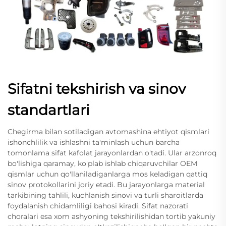
Sifatni tekshirish va sinov
standartlari
Chegirma bilan sotiladigan avtomashina ehtiyot qismlari
ishonchlilik va ishlashni ta'minlash uchun barcha
tomonlama sifat kafolat jarayonlardan o'tadi. Ular arzonroq
bo'lishiga qaramay, ko'plab ishlab chiqaruvchilar OEM
qismlar uchun qo'llaniladiganlarga mos keladigan qattiq
sinov protokollarini joriy etadi. Bu jarayonlarga material
tarkibining tahlili, kuchlanish sinovi va turli sharoitlarda
foydalanish chidamliligi bahosi kiradi. Sifat nazorati
choralari esa xom ashyoning tekshirilishidan tortib yakuniy