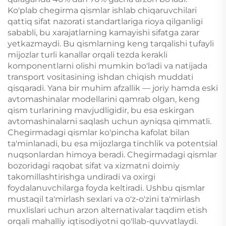
Ko'plab chegirma qismlar ishlab chiqaruvchilari
qattiq sifat nazorati standartlariga rioya qilganligi
sababli, bu xarajatlarning kamayishi sifatga zarar
yetkazmaydi. Bu qismlarning keng tarqalishi tufayli
mijozlar turli kanallar orqali tezda kerakli
komponentlarni olishi mumkin bo'ladi va natijada
transport vositasining ishdan chiqish muddati
qisqaradi. Yana bir muhim afzallik — joriy hamda eski
avtomashinalar modellarini qamrab olgan, keng
qism turlarining mavjudligidir, bu esa eskirgan
avtomashinalarni saqlash uchun ayniqsa qimmatli.
Chegirmadagi qismlar ko'pincha kafolat bilan
ta'minlanadi, bu esa mijozlarga tinchlik va potentsial
nuqsonlardan himoya beradi. Chegirmadagi qismlar
bozoridagi raqobat sifat va xizmatni doimiy
takomillashtirishga undiradi va oxirgi
foydalanuvchilarga foyda keltiradi. Ushbu qismlar
mustaqil ta'mirlash sexlari va o'z-o'zini ta'mirlash
muxlislari uchun arzon alternativalar taqdim etish
orqali mahalliy iqtisodiyotni qo'llab-quvvatlaydi.