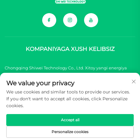
KOMPANIYAGA XUSH KELIBSIZ
Chongqing Shiwei Technology Co., Ltd. Xitoy yangi energiya
transport vositasi (NEV) brendlari uchun barcha
We value your privacy
komponentlarni taqdim etish bilan shug'illanadi.
We use cookies and similar tools to provide our services.
If you don't want to accept all cookies, click Personalize
Mualliflik huquqi © 2025 Chongqing Shiwei Texnologiya
cookies.
Kompaniyasi, Cheklangan. Barcha huquqlar himoyalangan -
Maxfiylik siyosati
Accept all
Personalize cookies