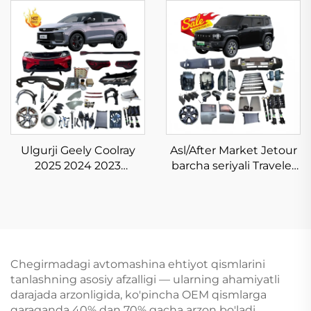
energiya transport
2025 elektr transport
vositasining ehtiyot
vositasi aksessuarlari
qismlari BYD Atto 3
Toyota BZ3X uchun old
uchun tananing to'liq
ko'z, tampon, orqa
jihozlari omborda
chiroq, filtre, disklar
Ulgurji Geely Coolray
Asl/After Market Jetour
2025 2024 2023
barcha seriyali Traveler
aksessuarlari, xitoy
T2 2024 2025
avtomashina qismlari,
aksessuarlar to'liq
Binyue ehtiyot qismlari
korpus to'plami Jetour
yangi, asl holatda
T-2 ehtiyot qismlari
Chegirmadagi avtomashina ehtiyot qismlarini
tanlashning asosiy afzalligi — ularning ahamiyatli
darajada arzonligida, ko'pincha OEM qismlarga
qaraganda 40% dan 70% gacha arzon bo'ladi.