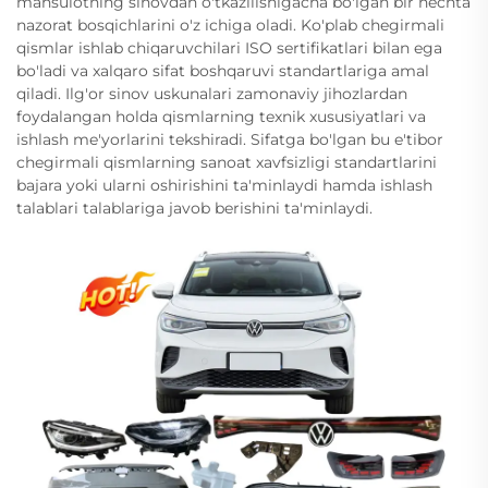
mahsulotning sinovdan o'tkazilishigacha bo'lgan bir nechta
nazorat bosqichlarini o'z ichiga oladi. Ko'plab chegirmali
qismlar ishlab chiqaruvchilari ISO sertifikatlari bilan ega
bo'ladi va xalqaro sifat boshqaruvi standartlariga amal
qiladi. Ilg'or sinov uskunalari zamonaviy jihozlardan
foydalangan holda qismlarning texnik xususiyatlari va
ishlash me'yorlarini tekshiradi. Sifatga bo'lgan bu e'tibor
chegirmali qismlarning sanoat xavfsizligi standartlarini
bajara yoki ularni oshirishini ta'minlaydi hamda ishlash
talablari talablariga javob berishini ta'minlaydi.