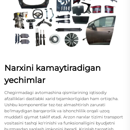
Narxini kamaytiradigan
yechimlar
Chegirmadagi avtomashina qismlarining iqtisodiy
afzalliklari dastlabki xarid tejamkorligidan ham ortiqcha.
Ushbu komponentlar tez-tez almashtirish zarurati
bo'lmaydigan barqarorlik va ishonchlilik orqali uzoq
muddatli qiymat taklif etadi. Arzon narxlar tizimi transport
vositasini tashqi ko'rinishi va funksionalligini byudjetni
buzmasdan saqlash imkonini beradi. Ko'plab tarqatish