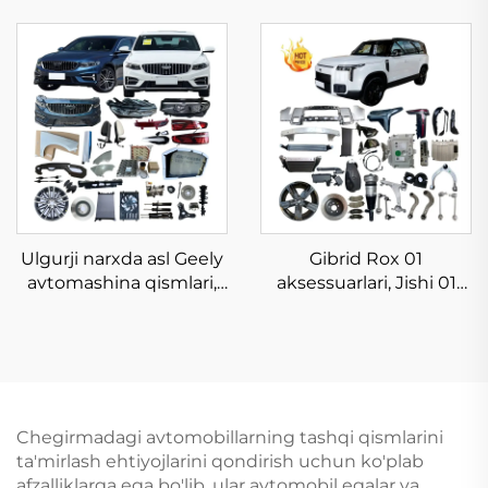
xususiy sotuvi yangi
elektr avtomobil
energiya transport
qismlari BYD Song Plus
vositasining ehtiyot
uchun tanani himoya
qismlari BYD Atto 3
qoplamalari EV Dm-i
uchun tananing to'liq
chempion ehtiyot
jihozlari omborda
qismlari omborda
Ulgurji narxda asl Geely
Gibrid Rox 01
avtomashina qismlari,
aksessuarlari, Jishi 01
avtomobil ehtiyot
korpus qismlari,
qismlari, avtomashina
avtomashina ehtiyot
korpusi uchun to'plar,
qismlari, asl, ishlatilgan
Geely Emgrand Preface
avtomashina
aksessuarlari 2023 2024
aksessuarlari do'konda
2025
Chegirmadagi avtomobillarning tashqi qismlarini
ta'mirlash ehtiyojlarini qondirish uchun ko'plab
afzalliklarga ega bo'lib, ular avtomobil egalar va