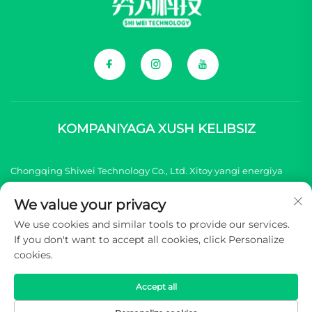
KOMPANIYAGA XUSH KELIBSIZ
Chongqing Shiwei Technology Co., Ltd. Xitoy yangi energiya
transport vositasi (NEV) brendlari uchun barcha
We value your privacy
komponentlarni taqdim etish bilan shug'illanadi.
We use cookies and similar tools to provide our services.
If you don't want to accept all cookies, click Personalize
Mualliflik huquqi © 2025 Chongqing Shiwei Texnologiya
cookies.
Kompaniyasi, Cheklangan. Barcha huquqlar himoyalangan -
Maxfiylik siyosati
Accept all