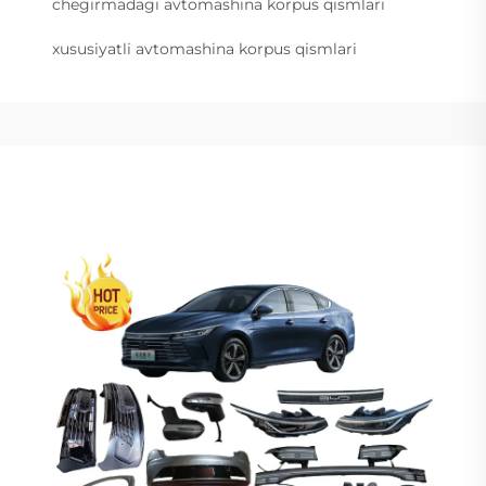
chegirmadagi avtomashina korpus qismlari
xususiyatli avtomashina korpus qismlari