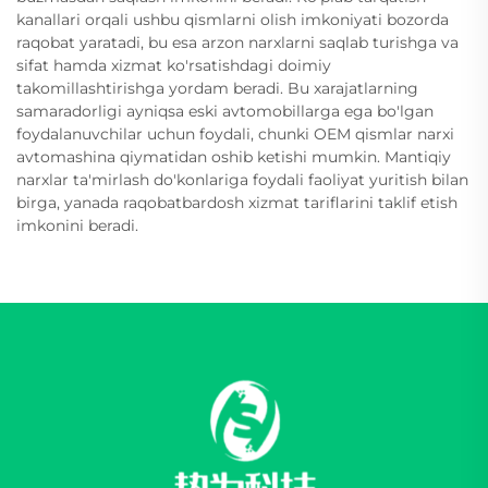
kanallari orqali ushbu qismlarni olish imkoniyati bozorda
raqobat yaratadi, bu esa arzon narxlarni saqlab turishga va
sifat hamda xizmat ko'rsatishdagi doimiy
takomillashtirishga yordam beradi. Bu xarajatlarning
samaradorligi ayniqsa eski avtomobillarga ega bo'lgan
foydalanuvchilar uchun foydali, chunki OEM qismlar narxi
avtomashina qiymatidan oshib ketishi mumkin. Mantiqiy
narxlar ta'mirlash do'konlariga foydali faoliyat yuritish bilan
birga, yanada raqobatbardosh xizmat tariflarini taklif etish
imkonini beradi.