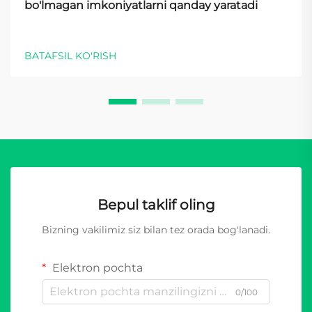
bo'lmagan imkoniyatlarni qanday yaratadi
BATAFSIL KO'RISH
Bepul taklif oling
Bizning vakilimiz siz bilan tez orada bog'lanadi.
Elektron pochta
0/100