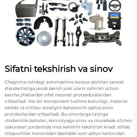
Sifatni tekshirish va sinov
Chegirma ostidagi avtomashina korpus qismlari sanoat
standartlariga javob berish yoki ularni oshirish uchun
barcha jihatlardan sifat nazorati protseduralaridan
o'tkaziladi. Har bir komponent tuzilma butunligi, material
tarkibi va o'lchov aniqligini baholovchi qattiq sinov
protokollardan o'tkaziladi. Bu sinovlarga ta'sirga
chidamlilik baholari, korroziyaga sinov va murakkab o'lchov
uskunalari yordamida mos kelishini tekshirish kiradi. Ishlab
chiquvchilar tomonidan dastlabki xom ashyo tanlovidan