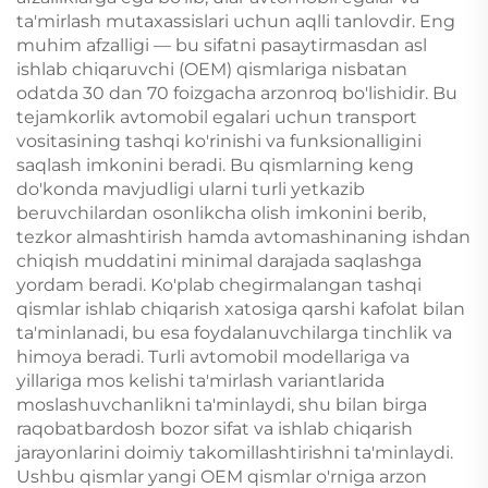
ta'mirlash mutaxassislari uchun aqlli tanlovdir. Eng
muhim afzalligi — bu sifatni pasaytirmasdan asl
ishlab chiqaruvchi (OEM) qismlariga nisbatan
odatda 30 dan 70 foizgacha arzonroq bo'lishidir. Bu
tejamkorlik avtomobil egalari uchun transport
vositasining tashqi ko'rinishi va funksionalligini
saqlash imkonini beradi. Bu qismlarning keng
do'konda mavjudligi ularni turli yetkazib
beruvchilardan osonlikcha olish imkonini berib,
tezkor almashtirish hamda avtomashinaning ishdan
chiqish muddatini minimal darajada saqlashga
yordam beradi. Ko'plab chegirmalangan tashqi
qismlar ishlab chiqarish xatosiga qarshi kafolat bilan
ta'minlanadi, bu esa foydalanuvchilarga tinchlik va
himoya beradi. Turli avtomobil modellariga va
yillariga mos kelishi ta'mirlash variantlarida
moslashuvchanlikni ta'minlaydi, shu bilan birga
raqobatbardosh bozor sifat va ishlab chiqarish
jarayonlarini doimiy takomillashtirishni ta'minlaydi.
Ushbu qismlar yangi OEM qismlar o'rniga arzon