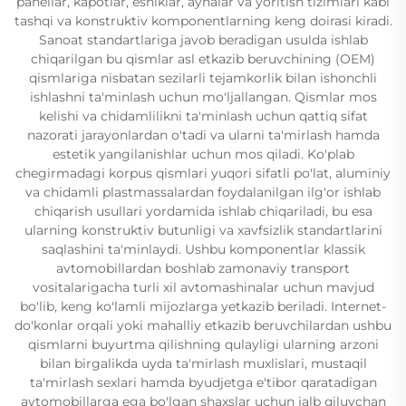
panellar, kapotlar, eshiklar, aynalar va yoritish tizimlari kabi
tashqi va konstruktiv komponentlarning keng doirasi kiradi.
Sanoat standartlariga javob beradigan usulda ishlab
chiqarilgan bu qismlar asl etkazib beruvchining (OEM)
qismlariga nisbatan sezilarli tejamkorlik bilan ishonchli
ishlashni ta'minlash uchun mo'ljallangan. Qismlar mos
kelishi va chidamlilikni ta'minlash uchun qattiq sifat
nazorati jarayonlardan o'tadi va ularni ta'mirlash hamda
estetik yangilanishlar uchun mos qiladi. Ko'plab
chegirmadagi korpus qismlari yuqori sifatli po'lat, aluminiy
va chidamli plastmassalardan foydalanilgan ilg'or ishlab
chiqarish usullari yordamida ishlab chiqariladi, bu esa
ularning konstruktiv butunligi va xavfsizlik standartlarini
saqlashini ta'minlaydi. Ushbu komponentlar klassik
avtomobillardan boshlab zamonaviy transport
vositalarigacha turli xil avtomashinalar uchun mavjud
bo'lib, keng ko'lamli mijozlarga yetkazib beriladi. Internet-
do'konlar orqali yoki mahalliy etkazib beruvchilardan ushbu
qismlarni buyurtma qilishning qulayligi ularning arzoni
bilan birgalikda uyda ta'mirlash muxlislari, mustaqil
ta'mirlash sexlari hamda byudjetga e'tibor qaratadigan
avtomobillarga ega bo'lgan shaxslar uchun jalb qiluvchan