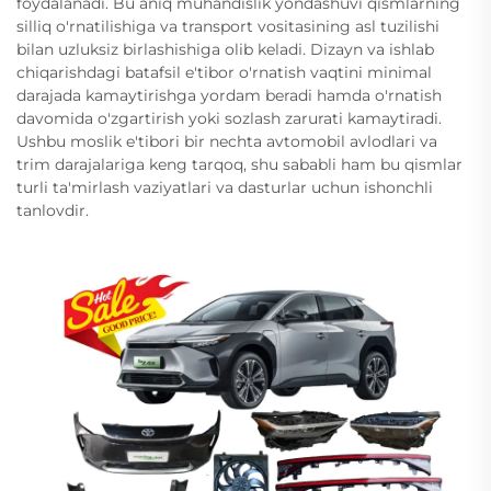
foydalanadi. Bu aniq muhandislik yondashuvi qismlarning
silliq o'rnatilishiga va transport vositasining asl tuzilishi
bilan uzluksiz birlashishiga olib keladi. Dizayn va ishlab
chiqarishdagi batafsil e'tibor o'rnatish vaqtini minimal
darajada kamaytirishga yordam beradi hamda o'rnatish
davomida o'zgartirish yoki sozlash zarurati kamaytiradi.
Ushbu moslik e'tibori bir nechta avtomobil avlodlari va
trim darajalariga keng tarqoq, shu sababli ham bu qismlar
turli ta'mirlash vaziyatlari va dasturlar uchun ishonchli
tanlovdir.