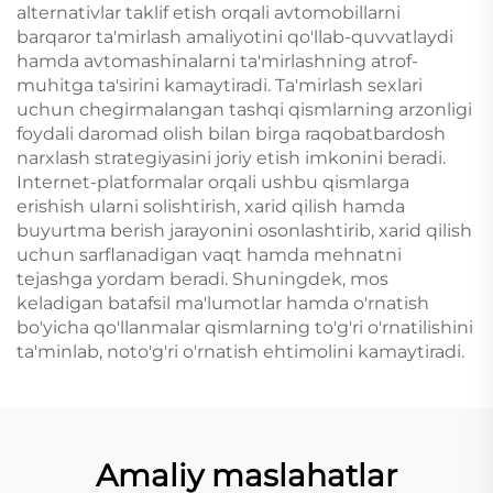
alternativlar taklif etish orqali avtomobillarni
barqaror ta'mirlash amaliyotini qo'llab-quvvatlaydi
hamda avtomashinalarni ta'mirlashning atrof-
muhitga ta'sirini kamaytiradi. Ta'mirlash sexlari
uchun chegirmalangan tashqi qismlarning arzonligi
foydali daromad olish bilan birga raqobatbardosh
narxlash strategiyasini joriy etish imkonini beradi.
Internet-platformalar orqali ushbu qismlarga
erishish ularni solishtirish, xarid qilish hamda
buyurtma berish jarayonini osonlashtirib, xarid qilish
uchun sarflanadigan vaqt hamda mehnatni
tejashga yordam beradi. Shuningdek, mos
keladigan batafsil ma'lumotlar hamda o'rnatish
bo'yicha qo'llanmalar qismlarning to'g'ri o'rnatilishini
ta'minlab, noto'g'ri o'rnatish ehtimolini kamaytiradi.
Amaliy maslahatlar