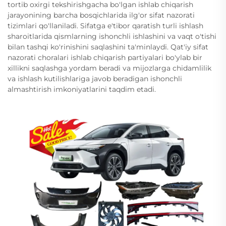
tortib oxirgi tekshirishgacha bo'lgan ishlab chiqarish
jarayonining barcha bosqichlarida ilg'or sifat nazorati
tizimlari qo'llaniladi. Sifatga e'tibor qaratish turli ishlash
sharoitlarida qismlarning ishonchli ishlashini va vaqt o'tishi
bilan tashqi ko'rinishini saqlashini ta'minlaydi. Qat'iy sifat
nazorati choralari ishlab chiqarish partiyalari bo'ylab bir
xillikni saqlashga yordam beradi va mijozlarga chidamlilik
va ishlash kutilishlariga javob beradigan ishonchli
almashtirish imkoniyatlarini taqdim etadi.