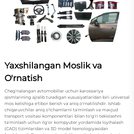
Yaxshilangan Moslik va
O'rnatish
Cheg'nalangan avtomobillar uchun karossariya
qismlarining ajralib turadigan xususiyatlaridan biri universal
mos kelishiga e'tibor berish va aniq o'rnatilishdir. Ishlab
chiqaruvchilar aniq o'lchamlarni ta'minlash va mavjud
transport vositasi komponentlari bilan to'g'ri tekislashni
ta'minlash uchun ilg'or kompyuter yordamida loyihalash
(CAD) tizimlaridan va 3D model texnologiyasidan