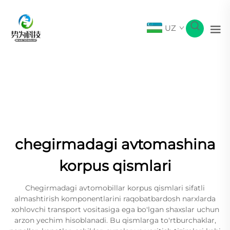
UZ
chegirmadagi avtomashina
korpus qismlari
Chegirmadagi avtomobillar korpus qismlari sifatli
almashtirish komponentlarini raqobatbardosh narxlarda
xohlovchi transport vositasiga ega bo'lgan shaxslar uchun
arzon yechim hisoblanadi. Bu qismlarga to'rtburchaklar,