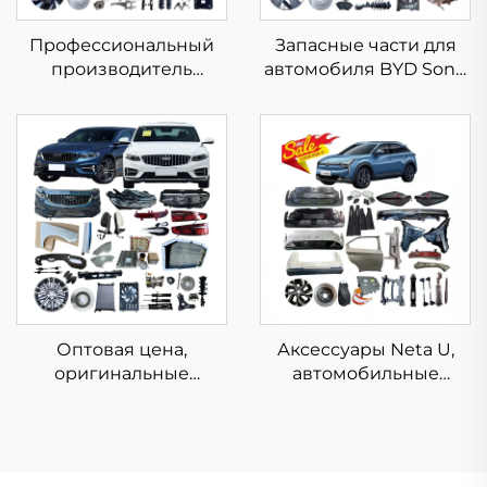
Профессиональный
Запасные части для
производитель
автомобиля BYD Song
автозапчастей,
L,
аксессуары для VW
высококачественные
ID6, кузовные детали
полные обвесы для
для гибридных и
Song L DM-i EV, новые
электромобилей,
оригинальные
запасные части для
аксессуары
Volkswagen ID.6
Оптовая цена,
Аксессуары Neta U,
оригинальные
автомобильные
запчасти Geely,
запчасти Nezha U,
автомобильные
запчасти NETA V PRO,
запчасти, обвесы
U PRO, S, GT, AYA, X, N01,
кузова, аксессуары
2022, 2023, 2024