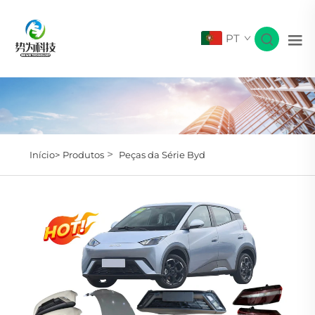
PT
>
Início>
Produtos
Peças da Série Byd