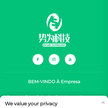
BEM-VINDO À Empresa
A Chongqing Shiwei Technology Co., Ltd. especializa-se em
We value your privacy
fornecer componentes abrangentes para marcas chinesas de