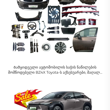
Გამყიდველი ავტომობილის საჭის ნაწილების
მომწოდებელი BZ4X Toyota-ს აქსესუარები, მაღალი
ხარისხის Toyota BZ4X საჭის ნაწილები