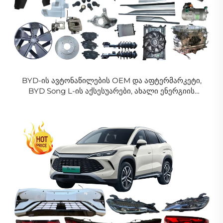
BYD-ის ავტონაწილების OEM და აფტერმარკეტი,
BYD Song L-ის აქსესუარები, ახალი ენერგიის
ავტომობილის ნაწილები, EV Dm-i, სრული სხეულის
კიტების მიმწოდებელი, გარემოში