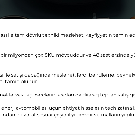
sı ilə tam dövrlü texniki məsləhət, keyfiyyətin təmin edi
da bir milyondan çox SKU mövcuddur və 48 saat ərzində y
 ilə satışı qabağında məsləhət, fərdi bəndləmə, beynəlxal
ti təmin olunur.
məklə, vasitəçi xərclərini aradan qaldıraraq toptan satış q
 enerji avtomobilləri üçün ehtiyat hissələrin təchizatına i
ndan əlavə, aksesuar çeşidliliyi tamdır və malların yığı