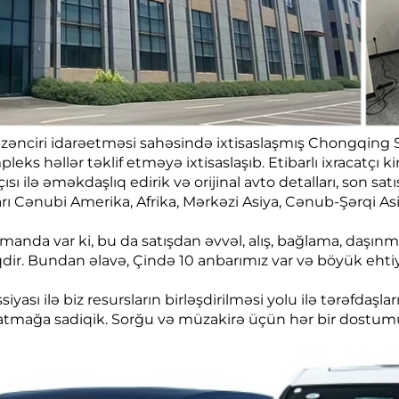
zat zənciri idarəetməsi sahəsində ixtisaslaşmış Chongqing 
eks həllər təklif etməyə ixtisaslaşıb. Etibarlı ixracatçı 
ilə əməkdaşlıq edirik və orijinal avto detalları, son satı
arı Cənubi Amerika, Afrika, Mərkəzi Asiya, Cənub-Şərqi As
manda var ki, bu da satışdan əvvəl, alış, bağlama, daşın
r. Bundan əlavə, Çində 10 anbarımız var və böyük ehtiyat
iyası ilə biz resursların birləşdirilməsi yolu ilə tərəfdaşl
atmağa sadiqik. Sorğu və müzakirə üçün hər bir dostumu