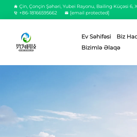
Çin, Çonçin Şəhəri, Yubei Rayonu, Bailing Küçəsi 6,
+86-18166595662
[email protected]
Ev Səhifəsi
Biz Ha
Bizimlə Əlaqə