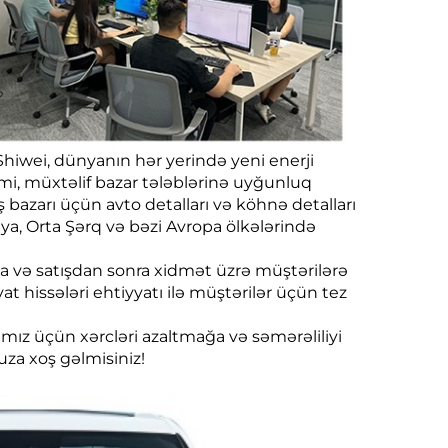
Shiwei, dünyanın hər yerində yeni enerji
kimi, müxtəlif bazar tələblərinə uyğunluq
ş bazarı üçün avto detalları və köhnə detalları
iya, Orta Şərq və bəzi Avropa ölkələrində
ma və satışdan sonra xidmət üzrə müştərilərə
 hissələri ehtiyyatı ilə müştərilər üçün tez
arımız üçün xərcləri azaltmağa və səmərəliliyi
za xoş gəlmisiniz!