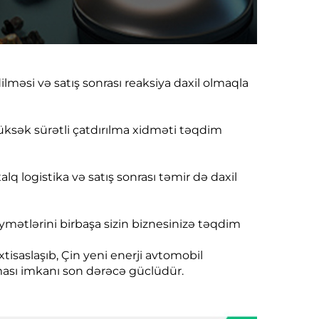
lməsi və satış sonrası reaksiya daxil olmaqla
üksək sürətli çatdırılma xidməti təqdim
q logistika və satış sonrası təmir də daxil
iymətlərini birbaşa sizin biznesinizə təqdim
xtisaslaşıb, Çin yeni enerji avtomobil
lması imkanı son dərəcə güclüdür.