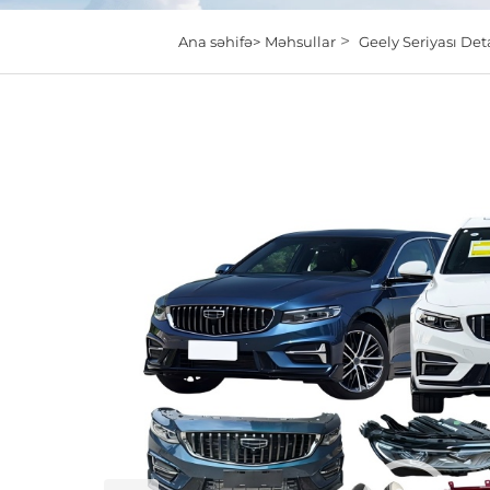
>
Ana səhifə>
Məhsullar
Geely Seriyası Det