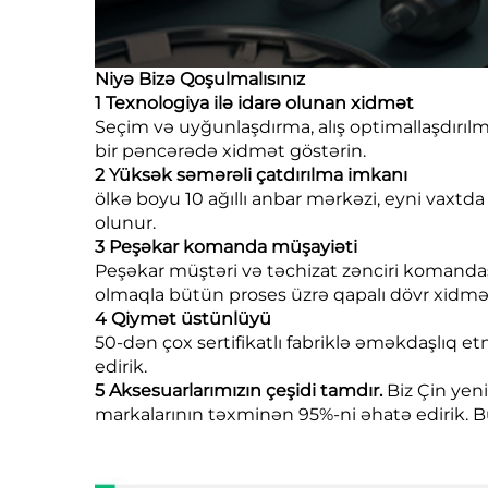
Niyə Bizə Qoşulmalısınız
1 Texnologiya ilə idarə olunan xidmət
Seçim və uyğunlaşdırma, alış optimallaşdırılma
bir pəncərədə xidmət göstərin.
2 Yüksək səmərəli çatdırılma imkanı
ölkə boyu 10 ağıllı anbar mərkəzi, eyni vaxt
olunur.
3 Peşəkar komanda müşayiəti
Peşəkar müştəri və təchizat zənciri komandası
olmaqla bütün proses üzrə qapalı dövr xidmə
4 Qiymət üstünlüyü
50-dən çox sertifikatlı fabriklə əməkdaşlıq et
edirik.
5 Aksesuarlarımızın çeşidi tamdır.
Biz Çin yeni
markalarının təxminən 95%-ni əhatə edirik. Bu