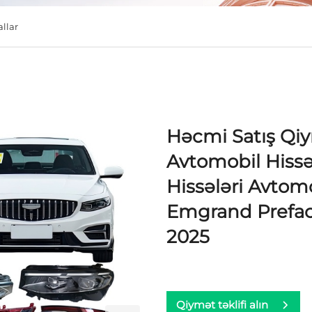
allar
Həcmi Satış Qiy
Avtomobil Hissə
Hissələri Avtom
Emgrand Prefac
2025
Qiymət təklifi alın