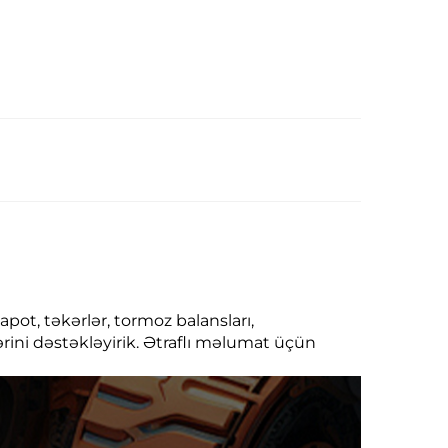
apot, təkərlər, tormoz balansları,
ərini dəstəkləyirik. Ətraflı məlumat üçün