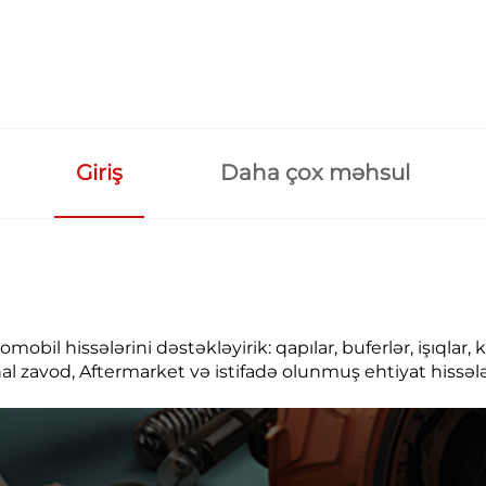
Giriş
Daha çox məhsul
l hissələrini dəstəkləyirik: qapılar, buferlər, işıqlar, k
nal zavod, Aftermarket və istifadə olunmuş ehtiyat hissəl