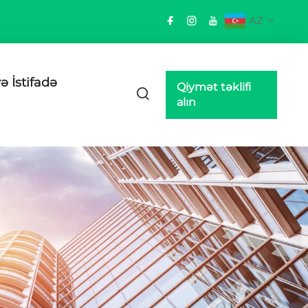
AZ
ə İstifadə
Qiymət təklifi
alın