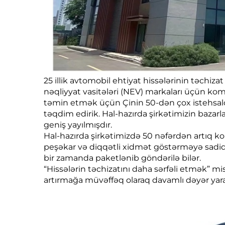
25 illik avtomobil ehtiyat hissələrinin təchi
nəqliyyat vasitələri (NEV) markaları üçün kompl
təmin etmək üçün Çinin 50-dən çox istehsalçısı 
təqdim edirik. Hal-hazırda şirkətimizin bazarl
geniş yayılmışdır.
Hal-hazırda şirkətimizdə 50 nəfərdən artıq ko
peşəkar və diqqətli xidmət göstərməyə sadiqdi
bir zamanda paketlənib göndərilə bilər.
“Hissələrin təchizatını daha sərfəli etmək” miss
artırmağa müvəffəq olaraq davamlı dəyər yar