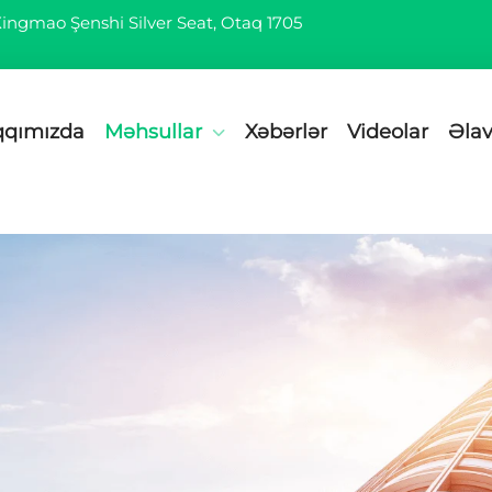
 Xingmao Şenshi Silver Seat, Otaq 1705
qqımızda
Məhsullar
Xəbərlər
Videolar
Əlav