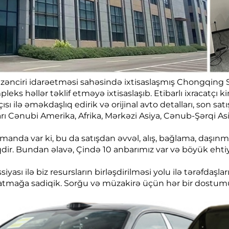
zat zənciri idarəetməsi sahəsində ixtisaslaşmış Chongqing 
eks həllər təklif etməyə ixtisaslaşıb. Etibarlı ixracatçı 
ilə əməkdaşlıq edirik və orijinal avto detalları, son satı
arı Cənubi Amerika, Afrika, Mərkəzi Asiya, Cənub-Şərqi As
manda var ki, bu da satışdan əvvəl, alış, bağlama, daşın
r. Bundan əlavə, Çində 10 anbarımız var və böyük ehtiyat
iyası ilə biz resursların birləşdirilməsi yolu ilə tərəfdaşl
atmağa sadiqik. Sorğu və müzakirə üçün hər bir dostumu