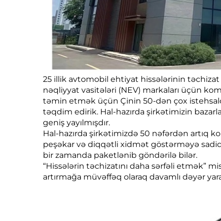
25 illik avtomobil ehtiyat hissələrinin təchi
nəqliyyat vasitələri (NEV) markaları üçün kompl
təmin etmək üçün Çinin 50-dən çox istehsalçısı 
təqdim edirik. Hal-hazırda şirkətimizin bazarl
geniş yayılmışdır.
Hal-hazırda şirkətimizdə 50 nəfərdən artıq ko
peşəkar və diqqətli xidmət göstərməyə sadiqdi
bir zamanda paketlənib göndərilə bilər.
“Hissələrin təchizatını daha sərfəli etmək” miss
artırmağa müvəffəq olaraq davamlı dəyər yar