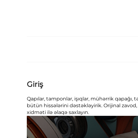
Giriş
Qapılar, tamponlar, işıqlar, mühərrik qapağı, 
bütün hissələrini dəstəkləyirik. Orijinal zavod
xidməti ilə əlaqə saxlayın.