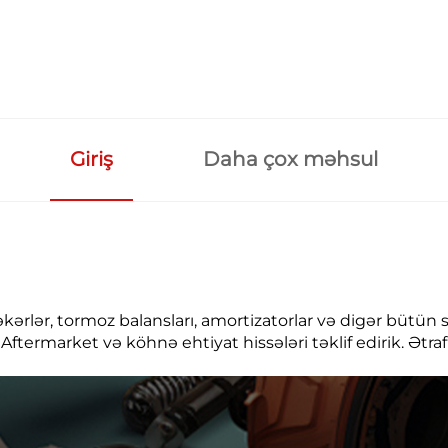
Giriş
Daha çox məhsul
təkərlər, tormoz balansları, amortizatorlar və digər bütün
, Aftermarket və köhnə ehtiyat hissələri təklif edirik. Ətr