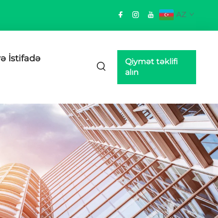
AZ
ə İstifadə
Qiymət təklifi
alın