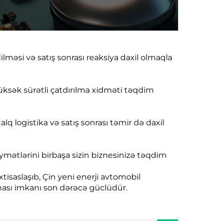
lməsi və satış sonrası reaksiya daxil olmaqla
üksək sürətli çatdırılma xidməti təqdim
q logistika və satış sonrası təmir də daxil
iymətlərini birbaşa sizin biznesinizə təqdim
xtisaslaşıb, Çin yeni enerji avtomobil
lması imkanı son dərəcə güclüdür.