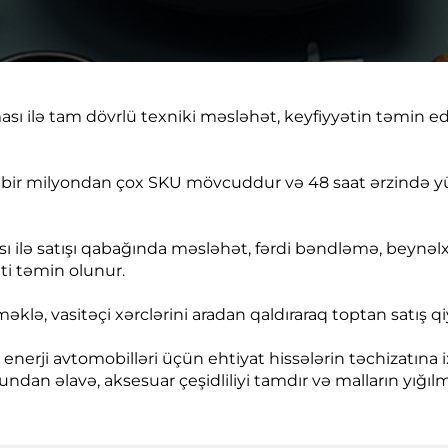
sı ilə tam dövrlü texniki məsləhət, keyfiyyətin təmin edi
da bir milyondan çox SKU mövcuddur və 48 saat ərzində y
 ilə satışı qabağında məsləhət, fərdi bəndləmə, beynəlxal
ti təmin olunur.
məklə, vasitəçi xərclərini aradan qaldıraraq toptan satış q
 enerji avtomobilləri üçün ehtiyat hissələrin təchizatına i
ndan əlavə, aksesuar çeşidliliyi tamdır və malların yığı