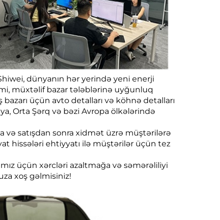
Shiwei, dünyanın hər yerində yeni enerji
kimi, müxtəlif bazar tələblərinə uyğunluq
ş bazarı üçün avto detalları və köhnə detalları
iya, Orta Şərq və bəzi Avropa ölkələrində
ma və satışdan sonra xidmət üzrə müştərilərə
 hissələri ehtiyyatı ilə müştərilər üçün tez
arımız üçün xərcləri azaltmağa və səmərəliliyi
za xoş gəlmisiniz!