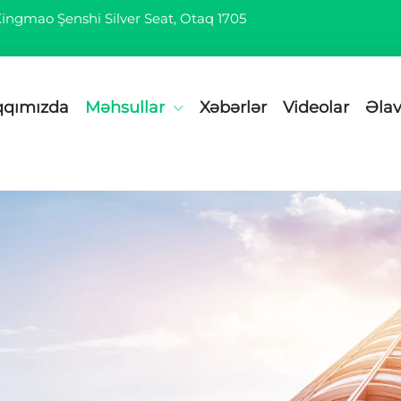
 Xingmao Şenshi Silver Seat, Otaq 1705
qqımızda
Məhsullar
Xəbərlər
Videolar
Əlav