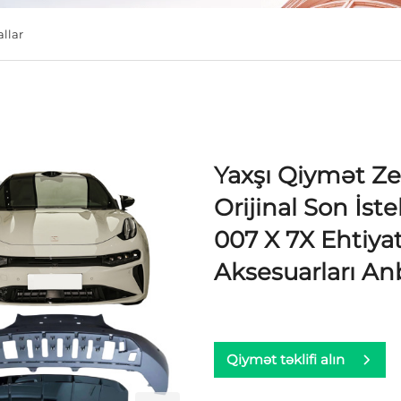
allar
Yaxşı Qiymət Ze
Orijinal Son İst
007 X 7X Ehtiya
Aksesuarları An
Qiymət təklifi alın