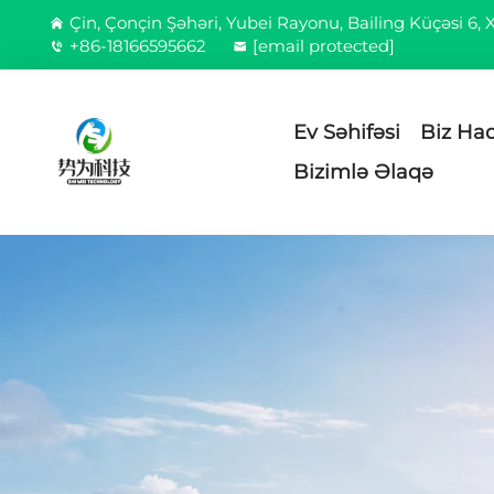
Çin, Çonçin Şəhəri, Yubei Rayonu, Bailing Küçəsi 6,
+86-18166595662
[email protected]
Ev Səhifəsi
Biz Ha
Bizimlə Əlaqə