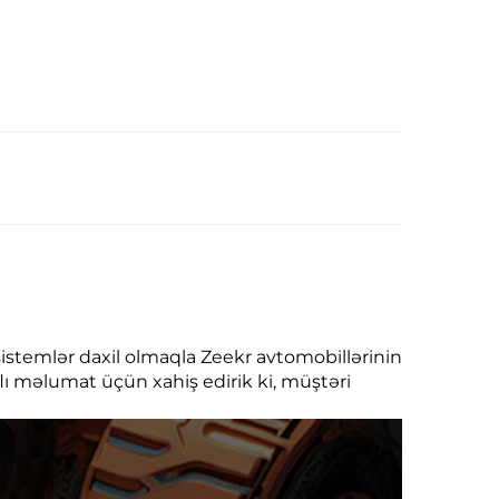
 sistemlər daxil olmaqla Zeekr avtomobillərinin
aflı məlumat üçün xahiş edirik ki, müştəri