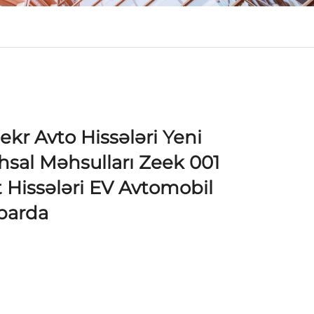
ekr Avto Hissələri Yeni
ehsal Məhsulları Zeek 001
t Hissələri EV Avtomobil
barda