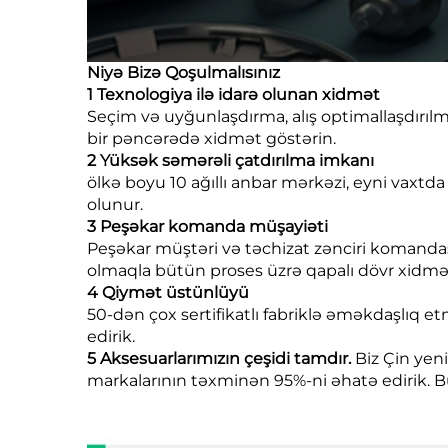
Niyə Bizə Qoşulmalısınız
1 Texnologiya ilə idarə olunan xidmət
Seçim və uyğunlaşdırma, alış optimallaşdırılma
bir pəncərədə xidmət göstərin.
2 Yüksək səmərəli çatdırılma imkanı
ölkə boyu 10 ağıllı anbar mərkəzi, eyni vaxt
olunur.
3 Peşəkar komanda müşayiəti
Peşəkar müştəri və təchizat zənciri komandası
olmaqla bütün proses üzrə qapalı dövr xidmə
4 Qiymət üstünlüyü
50-dən çox sertifikatlı fabriklə əməkdaşlıq et
edirik.
5 Aksesuarlarımızın çeşidi tamdır.
Biz Çin yeni
markalarının təxminən 95%-ni əhatə edirik. Bu