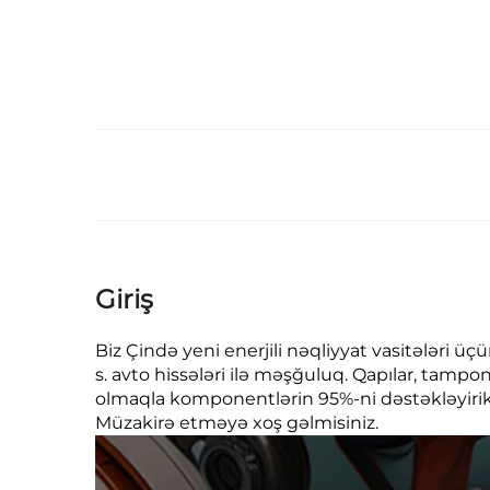
Giriş
Biz Çində yeni enerjili nəqliyyat vasitələri ü
s. avto hissələri ilə məşğuluq. Qapılar, tampon
olmaqla komponentlərin 95%-ni dəstəkləyirik. 
Müzakirə etməyə xoş gəlmisiniz.