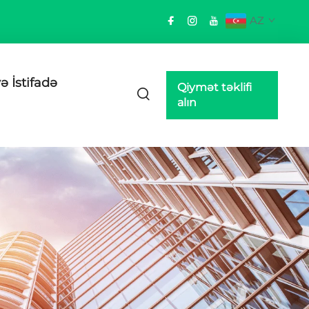
AZ
ə İstifadə
Qiymət təklifi
alın