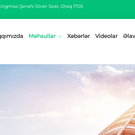
 Xingmao Şenshi Silver Seat, Otaq 1705
qqımızda
Məhsullar
Xəbərlər
Videolar
Əlav