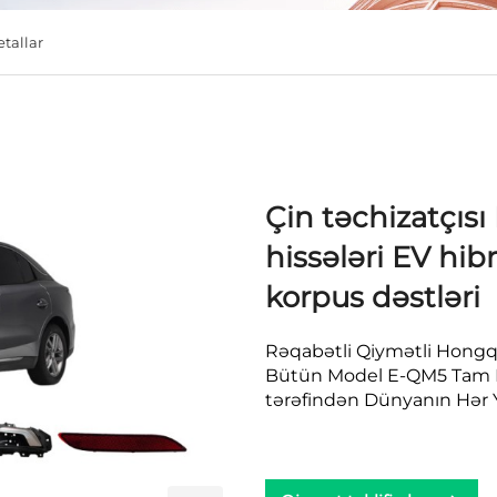
tallar
Çin təchizatçıs
hissələri EV hib
korpus dəstləri
Rəqabətli Qiymətli Hongqi 
Bütün Model E-QM5 Tam Kit
tərəfindən Dünyanın Hər Y