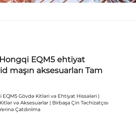
ı Hongqi EQM5 ehtiyat
rid maşın aksesuarları Tam
EQM5 Gövdə Kitləri və Ehtiyat Hissələri |
lər və Aksesuarlar | Birbaşa Çin Təchizatçısı
erinə Çatdırılma