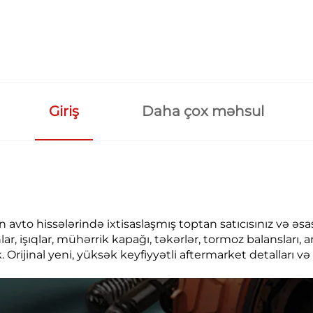
Giriş
Daha çox məhsul
çün avto hissələrində ixtisaslaşmış toptan satıcısınız və ə
lar, işıqlar, mühərrik kapağı, təkərlər, tormoz balansları,
Orijinal yeni, yüksək keyfiyyətli aftermarket detalları 