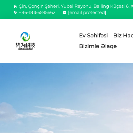
Çin, Çonçin Şəhəri, Yubei Rayonu, Bailing Küçəsi 6,
+86-18166595662
[email protected]
Ev Səhifəsi
Biz Ha
Bizimlə Əlaqə