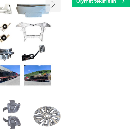
Qiymət təklifi alın