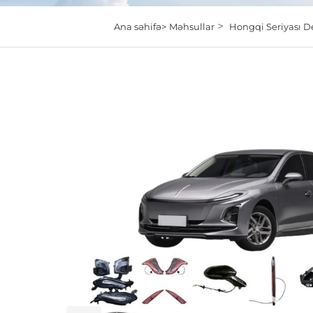
>
Ana səhifə>
Məhsullar
Hongqi Seriyası De