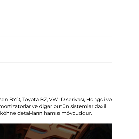
sasən BYD, Toyota BZ, VW ID seriyası, Hongqi və
 amortizatorlar və digər bütün sistemlər daxil
və köhnə detal-ların hamısı mövcuddur.