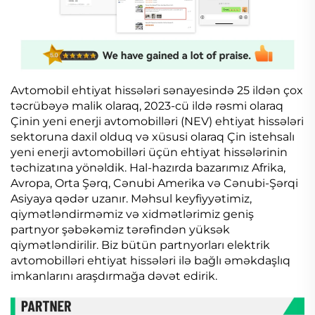
Avtomobil ehtiyat hissələri sənayesində 25 ildən çox
təcrübəyə malik olaraq, 2023-cü ildə rəsmi olaraq
Çinin yeni enerji avtomobilləri (NEV) ehtiyat hissələri
sektoruna daxil olduq və xüsusi olaraq Çin istehsalı
yeni enerji avtomobilləri üçün ehtiyat hissələrinin
təchizatına yönəldik. Hal-hazırda bazarımız Afrika,
Avropa, Orta Şərq, Cənubi Amerika və Cənubi-Şərqi
Asiyaya qədər uzanır. Məhsul keyfiyyətimiz,
qiymətləndirməmiz və xidmətlərimiz geniş
partnyor şəbəkəmiz tərəfindən yüksək
qiymətləndirilir. Biz bütün partnyorları elektrik
avtomobilləri ehtiyat hissələri ilə bağlı əməkdaşlıq
imkanlarını araşdırmağa dəvət edirik.