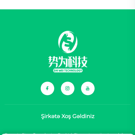
Şirkətə Xoş Gəldiniz
Çonqçin Şivey Texnologiya Co., Ltd. Çin yeni enerji avtomobil