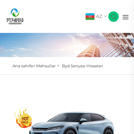
AZ
>
Ana səhifə>
Məhsullar
Byd Seriyası Hissələri