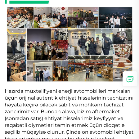
Hazırda müxtəlif yeni enerji avtomobilləri markaları
üçün orijinal autentik ehtiyat hissələrinin təchizatını
həyata keçirə biləcək sabit və möhkəm təchizat
zəncirimiz var. Bundan əlavə, bizim aftermaket
(sonradan satış) ehtiyat hissələrimiz keyfiyyət və
rəqabətli qiymətləri təmin etmək üçün diqqətlə
seçilib müqayisə olunur. Çində on avtomobil ehtiyat
hissələri anbarımız var və bu da sizin konkret