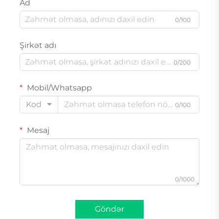
Ad
0/100
Şirkət adı
0/200
Mobil/Whatsapp
Kod
0/100
Mesaj
0/1000
Göndər