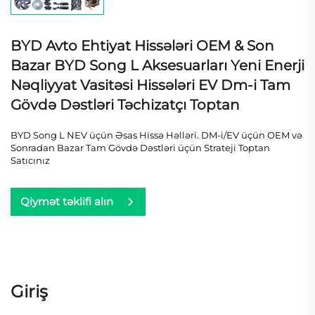
BYD Avto Ehtiyat Hissələri OEM & Son
Bazar BYD Song L Aksesuarları Yeni Enerji
Nəqliyyat Vasitəsi Hissələri EV Dm-i Tam
Gövdə Dəstləri Təchizatçı Toptan
BYD Song L NEV üçün Əsas Hissə Həlləri. DM-i/EV üçün OEM və
Sonradan Bazar Tam Gövdə Dəstləri üçün Strateji Toptan
Satıcınız
Qiymət təklifi alın
Giriş