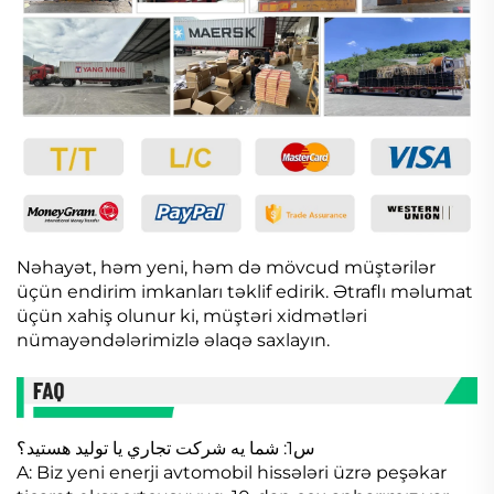
Nəhayət, həm yeni, həm də mövcud müştərilər
üçün endirim imkanları təklif edirik. Ətraflı məlumat
üçün xahiş olunur ki, müştəri xidmətləri
nümayəndələrimizlə əlaqə saxlayın.
س1: شما يه شرکت تجاري يا توليد هستيد؟
A: Biz yeni enerji avtomobil hissələri üzrə peşəkar