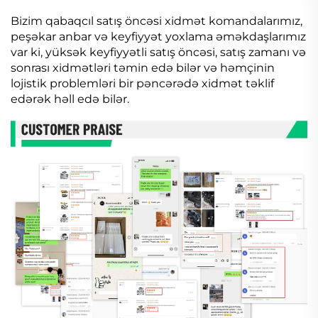
Bizim qabaqcıl satış öncəsi xidmət komandalarımız,
peşəkar anbar və keyfiyyət yoxlama əməkdaşlarımız
var ki, yüksək keyfiyyətli satış öncəsi, satış zamanı və
sonrası xidmətləri təmin edə bilər və həmçinin
lojistik problemləri bir pəncərədə xidmət təklif
edərək həll edə bilər.