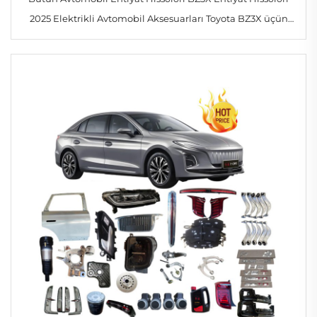
2025 Elektrikli Avtomobil Aksesuarları Toyota BZ3X üçün
Baş Far, Bumper, Arxa Far, Filtir, Disk