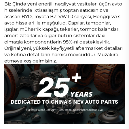
Biz Çində yeni enerjili nəqliyyat vasitələri üçün avto
hissələrində ixtisaslaşmış toptan satıcısınız və
əsasən BYD, Toyota BZ, VW ID seriyası, Hongqi və s.
avto hissələri ilə məşğuluq. Qapılar, tamponlar,
işıqlar, mühərrik kapağı, təkərlər, tormoz balansları,
amortizatorlar və digər bütün sistemlər daxil
olmaqla komponentlərin 95%-ni dəstəkləyirik.
Orijinal yeni, yüksək keyfiyyətli aftermarket detalları
və köhnə detal-ların hamısı mövcuddur. Müzakirə
etməyə xoş gəlmisiniz.