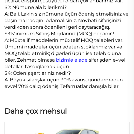
ticarət eksportçusuyuq. 10-dan çox anbarımız var.
S2: Nümunə ala bilərikmi?
A: Bəli. Lakin siz nümunə üçün ödəniş etməlisiniz və
daşınma haqqını ödəməlisiniz. Növbəti sifarişinizi
verdikdən sonra ödəniləni geri qaytaracağıq.
S3:Minimum Sifariş Miqdarınız (MOQ) neçədir?
A: Müxtəlif maddələrin müxtəlif MOQ tələbləri var.
Ümumi maddələr üçün adətən stoklarımız var və
MOQ tələb etmirik; digərləri üçün isə tələb oluna
bilər. Zəhmət olmasa
bizimlə əlaqə
sifarişdən əvvəl
detalları təsdiqləmək üçün
S4: Ödəniş şərtləriniz nədir?
A: Böyük sifarişlər üçün 30% avans, göndərmədən
əvvəl 70% qalıq ödəniş. Təfərrüatlar danışıla bilər.
Daha çox məhsul