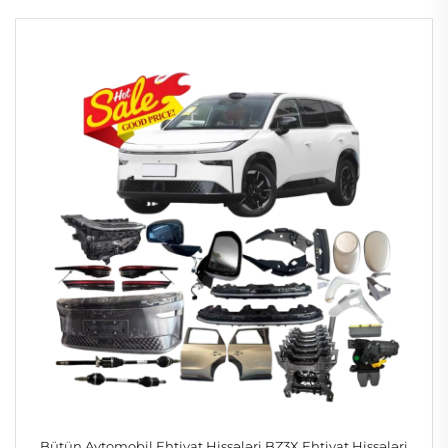
Bütün Avtomobil Ehtiyat Hissələri BZ3X Ehtiyat Hissələri