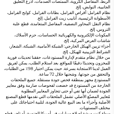
الربط، المفاصل الكروية، الممتصات الصدمات، أذرع التعليق
الجانبية، النوابض، إلخ.
نظام الفرامل: أقراص الفرامل، بطانات الفرامل، كوابح الفرامل،
الأسطوانة الرئيسية، أنابيب زيت الفرامل، إلخ.
نظام النقل: المحاور النصفية، المفاصل المتعامدة، قطع علبة
التروس، إلخ.
المكونات الإلكترونية والكهربائية: الحساسات، حزم الأسلاك،
شاشات العرض المركبة، إلخ.
أجزاء تزيين الهيكل الخارجي: الشبكة الأمامية، الشبكة، الشعار،
الشرائط التزيينية للهيكل، إلخ.
من خلال نظام متقدم لإدارة المستودعات، حققنا تحديثات فورية
للمخزون وتحديدًا دقيقًا للمواقع. بعد استلام الطلب، يمكن لفريق
العمل لدينا الاستجابة بسرعة. حيث يمكن اختيار 98٪ من الطلبات،
والتحقق من جودتها، وشحنها خلال 72 ساعة.
المستودع مجهز بمنطقة فحص جودة مستقلة. جميع الملحقات
الخارجة من المستودع قد خضعت لفحوصات صارمة وفق معايير
الجودة لضمان أنها تفي أو حتى تتجاوز المعايير المطلوبة
مُعايير المصنّع الأصلي. تشمل الملحقات التي نقدمها قطع المصنع
الأصلية وأجزاء ما بعد البيع عالية الجودة، لتلبية احتياجاتك على
مختلف المستويات.
سواء كنت ورشة إصلاح سيارات في أمريكا الجنوبية، أو تاجر قطع