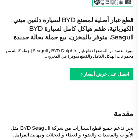
قطع غيار أصلية لمصنع BYD لسيارة دلفين ميني
الكهربائية، طقم هياكل كامل لسيارة BYD
Seagull، متوفر بالمخزن، بيع جملة بحالة جديدة
مورد معتمد من المصنع لقطع غيار BYD Dolphin وSeagull | جملة كاملة من
مجموعات الهيكل الكامل والقطع متوفرة في المخزون.
احصل على عرض أسعار
مقدمة
نحن ندعم جميع قطع السيارات من شركة BYD Seagull مثل
الأبواب والمصدات والضوء والغطاء والعجلات ومهابئ الفرامل