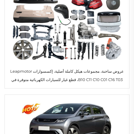
عروض ساخنة، مجموعات هيكل كاملة أصلية، إكسسوارات Leapmotor
B10 C11 C10 C01 C16 T03، قطع غيار للسيارات الكهربائية متوفرة في
المخزون