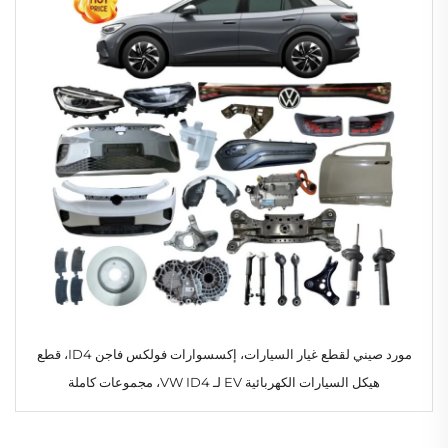
مورد صيني لقطع غيار السيارات، إكسسوارات فولكس فاجن ID4، قطع
هيكل السيارات الكهربائية EV لـ VW ID4، مجموعات كاملة