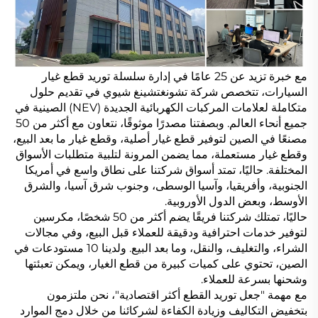
مع خبرة تزيد عن 25 عامًا في إدارة سلسلة توريد قطع غيار
السيارات، تتخصص شركة تشونغتشينغ شيوي في تقديم حلول
متكاملة لعلامات المركبات الكهربائية الجديدة (NEV) الصينية في
جميع أنحاء العالم. وبصفتنا مصدرًا موثوقًا، نتعاون مع أكثر من 50
مصنعًا في الصين لتوفير قطع غيار أصلية، وقطع غيار ما بعد البيع،
وقطع غيار مستعملة، مما يضمن المرونة لتلبية متطلبات الأسواق
المختلفة. حاليًا، تمتد أسواق شركتنا على نطاق واسع في أمريكا
الجنوبية، وأفريقيا، وآسيا الوسطى، وجنوب شرق آسيا، والشرق
الأوسط، وبعض الدول الأوروبية.
حاليًا، تمتلك شركتنا فريقًا يضم أكثر من 50 شخصًا، مكرسين
لتوفير خدمات احترافية ودقيقة للعملاء قبل البيع، وفي مجالات
الشراء، والتغليف، والنقل، وما بعد البيع. ولدينا 10 مستودعات في
الصين، تحتوي على كميات كبيرة من قطع الغيار، ويمكن تعبئتها
وشحنها بسرعة للعملاء.
مع مهمة "جعل توريد القطع أكثر اقتصادية"، نحن ملتزمون
بتخفيض التكاليف وزيادة الكفاءة لشركائنا من خلال دمج الموارد