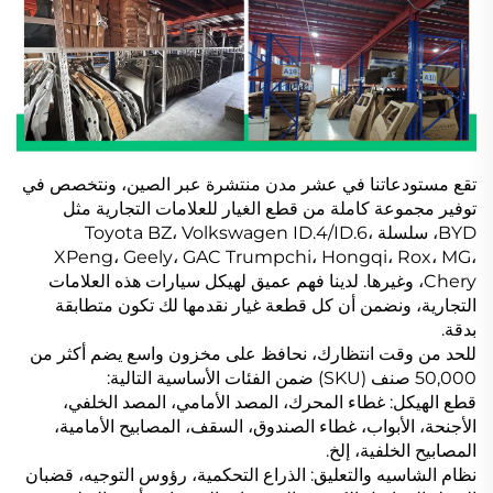
تقع مستودعاتنا في عشر مدن منتشرة عبر الصين، ونتخصص في
توفير مجموعة كاملة من قطع الغيار للعلامات التجارية مثل
BYD، سلسلة Toyota BZ، Volkswagen ID.4/ID.6،
XPeng، Geely، GAC Trumpchi، Hongqi، Rox، MG،
Chery، وغيرها. لدينا فهم عميق لهيكل سيارات هذه العلامات
التجارية، ونضمن أن كل قطعة غيار نقدمها لك تكون متطابقة
بدقة.
للحد من وقت انتظارك، نحافظ على مخزون واسع يضم أكثر من
50,000 صنف (SKU) ضمن الفئات الأساسية التالية:
قطع الهيكل: غطاء المحرك، المصد الأمامي، المصد الخلفي،
الأجنحة، الأبواب، غطاء الصندوق، السقف، المصابيح الأمامية،
المصابيح الخلفية، إلخ.
نظام الشاسيه والتعليق: الذراع التحكمية، رؤوس التوجيه، قضبان