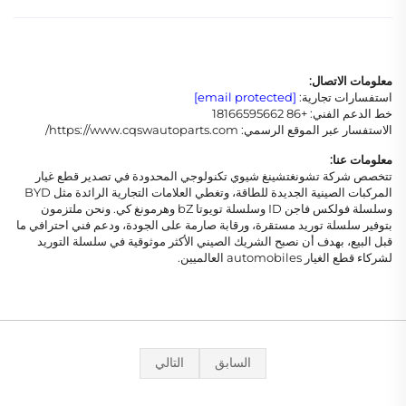
معلومات الاتصال:
استفسارات تجارية:
[email protected]
خط الدعم الفني: +86 18166595662
الاستفسار عبر الموقع الرسمي: https://www.cqswautoparts.com/
معلومات عنا:
تتخصص شركة تشونغتشينغ شيوي تكنولوجي المحدودة في تصدير قطع غيار
المركبات الصينية الجديدة للطاقة، وتغطي العلامات التجارية الرائدة مثل BYD
وسلسلة فولكس فاجن ID وسلسلة تويوتا bZ وهرمونغ كي. ونحن ملتزمون
بتوفير سلسلة توريد مستقرة، ورقابة صارمة على الجودة، ودعم فني احترافي ما
قبل البيع، بهدف أن نصبح الشريك الصيني الأكثر موثوقية في سلسلة التوريد
لشركاء قطع الغيار automobiles العالميين.
السابق
التالي