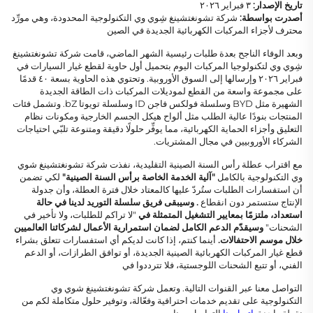
تاريخ الإصدار:
٣ فبراير ٢٠٢٦
أصدرت بواسطة:
شركة تشونغتشينغ شِوي وي التكنولوجية المحدودة، وهي مورِّد
محترف لأجزاء المركبات الكهربائية الجديدة في الصين
وبعد الوفاء الناجح بعدة طلبات رئيسية الشهر الماضي، قامت شركة تشونغتشينغ
شِوي وي لتكنولوجيا المركبات اليوم بتحميل أول حاوية لقطع غيار السيارات في
فبراير ٢٠٢٦ وإرسالها إلى السوق الأوروبية. وتحتوي هذه الحاوية بسعة ٤٠ قدمًا
على مجموعة واسعة من القطع لموديلات المركبات ذات الطاقة الجديدة
الشهيرة مثل BYD وسلسلة فولكس فاجن ID وسلسلة تويوتا bZ. وتشمل فئات
المنتجات بنودًا عالية الطلب مثل ألواح هيكل الجسم الخارجية ومكونات نظام
التعليق وأجزاء الحماية الكهربائية، مما يوفِّر حلولًا دقيقة ومتنوعة تلبّي احتياجات
الشركاء الأوروبيين في مجال المشتريات.
مع اقتراب عطلة رأس السنة الصينية التقليدية، نفذت شركة تشونغتشينغ شوي
وي التكنولوجية بالكامل
"آلية الخدمة الخاصة برأس السنة الصينية"
لكي تضمن
أن استفسارات الطلبات ستُردّ عليها كالمعتاد خلال فترة العطلة، وأن جدولة
الإنتاج ستستمر دون انقطاع
. وسيبقى فريق سلسلة التوريد لدينا في حالة
استعداد، ملتزمًا بمعايير التشغيل المتمثلة في
"لا تراكم للطلبات، ولا تأخير في
الشحنات"
وسيقدّم الدعم الكامل لضمان استمرارية الأعمال لشركائنا العالميين
خلال موسم الاحتفالات.
أينما كنتم، إذا كانت لديكم أي استفسارات تتعلق بشراء
قطع غيار المركبات الكهربائية الصينية الجديدة، أو توافق الطرازات، أو الدعم
الفني، أو تتبع الشحنات اللوجستية، فلا تترددوا في
التواصل معنا عبر القنوات التالية. وتعمل شركة تشونغتشينغ شوي وي
التكنولوجية على تقديم خدمات احترافية وفعّالة، وتوفير حلول متكاملة لكم من