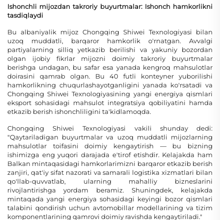
Ishonchli mijozdan takroriy buyurtmalar: Ishonch hamkorlikni
tasdiqlaydi
Bu albaniyalik mijoz Chongqing Shiwei Texnologiyasi bilan
uzoq muddatli, barqaror hamkorlik o'rnatgan. Avvalgi
partiyalarning silliq yetkazib berilishi va yakuniy bozordan
olgan ijobiy fikrlar mijozni doimiy takroriy buyurtmalar
berishga undagan, bu safar esa yanada kengroq mahsulotlar
doirasini qamrab olgan. Bu 40 futli konteyner yuborilishi
hamkorlikning chuqurlashayotganligini yanada ko'rsatadi va
Chongqing Shiwei Texnologiyasining yangi energiya qismlari
eksport sohasidagi mahsulot integratsiya qobiliyatini hamda
etkazib berish ishonchliligini ta'kidlamoqda.
Chongqing Shiwei Texnologiyasi vakili shunday dedi:
"Qaytariladigan buyurtmalar va uzoq muddatli mijozlarning
mahsulotlar toifasini doimiy kengaytirish — bu bizning
ishimizga eng yuqori darajada e'tirof etishdir. Kelajakda ham
Balkan mintaqasidagi hamkorlarimizni barqaror etkazib berish
zanjiri, qat'iy sifat nazorati va samarali logistika xizmatlari bilan
qo'llab-quvvatlab, ularning mahalliy bizneslarini
rivojlantirishga yordam beramiz. Shuningdek, kelajakda
mintaqada yangi energiya sohasidagi keyingi bozor qismlari
talabini qondirish uchun avtomobillar modellarining va tizim
komponentlarining qamrovi doimiy ravishda kengaytiriladi."