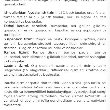
qamrab oladi:
Ish qullaridan foydalanish tizimi:
LED bosh faralar, orqa faralar,
tuman faralar, kunlik yurish faralari, burilish signal lari, fara
korpuslari va boshqalar.
Tashqi korpus panellari:
Bumperlar, old gril'lar, g'ildirak
qopqoqlari, eshik qopqoqlari, kapotlar, aynoq qopqoqlari va
boshqalar.
Suspension tizimi:
Yuqori va pastki boshqaruv qo'llari, osma
qo'llari, barqarorlashtiruvchi tayyorgarliklar, shimshirgichlar,
sharchali ulagichlar, rezina muhrlar va boshqalar.
Tormoz tizimi:
Tormoz disklari, tormoz padlari, tormoz
kaliperlari, bosh silindrlari, g'ildirak silindrlari, tormoz shlanglari
va boshqalar.
Uzatma tizimi:
O'q shakllari, uzatma o'qlari, doimiy tezlik
ulagichlari (CV ulagichlari), differensial qismlari, uzatma o'qi
tayanch yastiqchalari va boshqalar.
Barcha qismlar qattiq sifat tekshiruvidan o'tkazilgan bo'lib, asl
uskunalar sifatini ta'minlaydi hamda aniq moslashuvchanlik,
xavfsizlik va ishonchlilikni kafolatlaydigan, Albaniyadagi oxirgi
foydalanuvchilarning ta'mirlash, texnik xizmat ko'rsatish va
yangilash ehtiyojlarini to'liq qondiradigan arzon alternativlarni
taklif etadi.