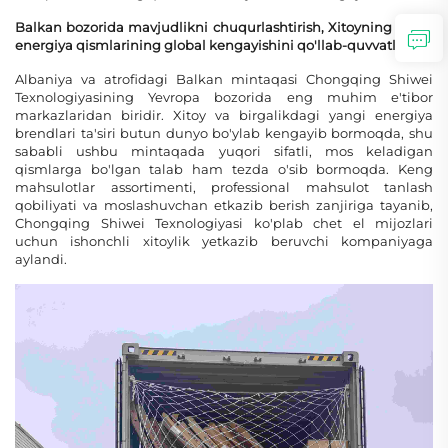
Balkan bozorida mavjudlikni chuqurlashtirish, Xitoyning yangi
energiya qismlarining global kengayishini qo'llab-quvvatlash
Albaniya va atrofidagi Balkan mintaqasi Chongqing Shiwei
Texnologiyasining Yevropa bozorida eng muhim e'tibor
markazlaridan biridir. Xitoy va birgalikdagi yangi energiya
brendlari ta'siri butun dunyo bo'ylab kengayib bormoqda, shu
sababli ushbu mintaqada yuqori sifatli, mos keladigan
qismlarga bo'lgan talab ham tezda o'sib bormoqda. Keng
mahsulotlar assortimenti, professional mahsulot tanlash
qobiliyati va moslashuvchan etkazib berish zanjiriga tayanib,
Chongqing Shiwei Texnologiyasi ko'plab chet el mijozlari
uchun ishonchli xitoylik yetkazib beruvchi kompaniyaga
aylandi.