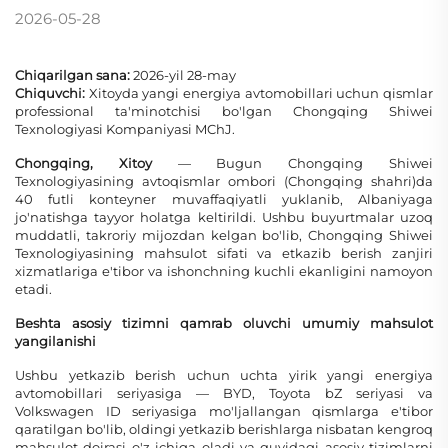
2026-05-28
Chiqarilgan sana:
2026-yil 28-may
Chiquvchi:
Xitoyda yangi energiya avtomobillari uchun qismlar
professional ta'minotchisi bo'lgan Chongqing Shiwei
Texnologiyasi Kompaniyasi MChJ.
Chongqing, Xitoy
— Bugun Chongqing Shiwei
Texnologiyasining avtoqismlar ombori (Chongqing shahri)da
40 futli konteyner muvaffaqiyatli yuklanib, Albaniyaga
jo'natishga tayyor holatga keltirildi. Ushbu buyurtmalar uzoq
muddatli, takroriy mijozdan kelgan bo'lib, Chongqing Shiwei
Texnologiyasining mahsulot sifati va etkazib berish zanjiri
xizmatlariga e'tibor va ishonchning kuchli ekanligini namoyon
etadi.
Beshta asosiy tizimni qamrab oluvchi umumiy mahsulot
yangilanishi
Ushbu yetkazib berish uchun uchta yirik yangi energiya
avtomobillari seriyasiga — BYD, Toyota bZ seriyasi va
Volkswagen ID seriyasiga mo'ljallangan qismlarga e'tibor
qaratilgan bo'lib, oldingi yetkazib berishlarga nisbatan kengroq
mahsulot doirasi o'z ichiga oladi va quyidagi asosiy tizimlarni