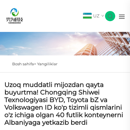
UZ
Bosh sahifa>
Yangiliklar
Uzoq muddatli mijozdan qayta
buyurtma! Chongqing Shiwei
Texnologiyasi BYD, Toyota bZ va
Volkswagen ID ko'p tizimli qismlarini
o'z ichiga olgan 40 futlik konteynerni
Albaniyaga yetkazib berdi