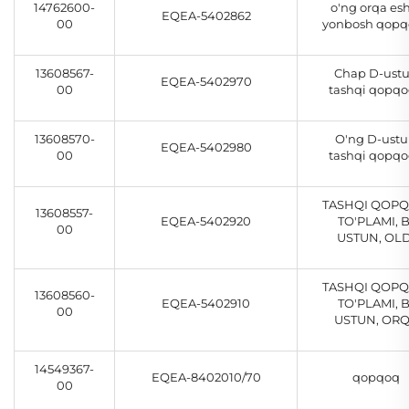
14762600-
o'ng orqa es
EQEA-5402862
00
yonbosh qopq
13608567-
Chap D-ust
EQEA-5402970
00
tashqi qopqo
13608570-
O'ng D-ust
EQEA-5402980
00
tashqi qopqo
TASHQI QOP
13608557-
EQEA-5402920
TO'PLAMI, B
00
USTUN, OLD
TASHQI QOP
13608560-
EQEA-5402910
TO'PLAMI, B
00
USTUN, OR
14549367-
EQEA-8402010/70
qopqoq
00