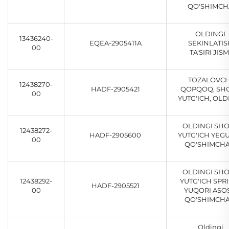
QO'SHIMCH
OLDINGI
13436240-
EQEA-2905411A
SEKINLATIS
00
TA'SIRI JISM
TOZALOVCH
12438270-
HADF-2905421
QOPQOQ, SH
00
YUTG'ICH, OLD
OLDINGI SH
12438272-
HADF-2905600
YUTG'ICH YEGU
00
QO'SHIMCHA
OLDINGI SH
12438292-
YUTG'ICH SPR
HADF-2905521
00
YUQORI ASOS
QO'SHIMCHA
Oldingi