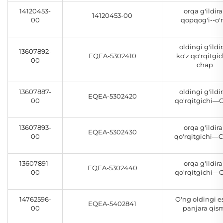
14120453-
orqa g'ildir
14120453-00
00
qopqog'i--o'
oldingi g'ildi
13607892-
EQEA-5302410
ko'z qo'rqitgic
00
chap
13607887-
oldingi g'ildi
EQEA-5302420
00
qo'rqitgichi—
13607893-
orqa g'ildir
EQEA-5302430
00
qo'rqitgichi—
13607891-
orqa g'ildir
EQEA-5302440
00
qo'rqitgichi—
14762596-
O'ng oldingi e
EQEA-5402841
00
panjara qis