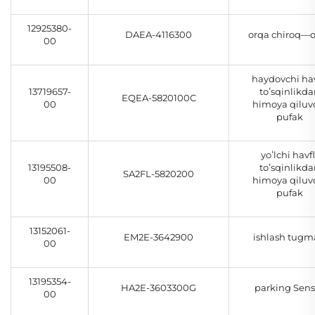
12925380-
DAEA-4116300
orqa chiroq—o
00
haydovchi hav
13719657-
toʻsqinlikda
EQEA-5820100C
00
himoya qiluv
pufak
yoʻlchi havfl
13195508-
toʻsqinlikda
SA2FL-5820200
00
himoya qiluv
pufak
13152061-
EM2E-3642900
ishlash tugm
00
13195354-
HA2E-3603300G
parking Sens
00