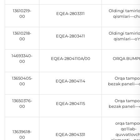
13610219-
Oldingi tamirl
EQEA-2803311
00
qismlari—ch
13610218-
Oldingi tamirl
EQEA-2803411
00
qismlari—o'
14693340-
EQEA-2804110A/00
ORQA BUMP
00
13650405-
Orqa tampo
EQEA-2804114
00
bezak paneli—
13650376-
Orqa tampo
EQEA-2804115
00
bezak paneli—
orqa tampo
qo'llab-
13639618-
EQEA-2804331
quvvatlovch
00