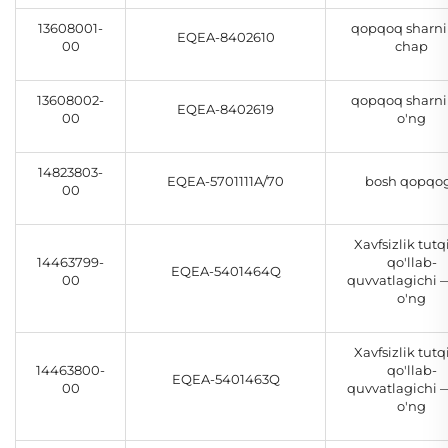
13608001-
qopqoq sharni
EQEA-8402610
00
chap
13608002-
qopqoq sharni
EQEA-8402619
00
o'ng
14823803-
EQEA-5701111A/70
bosh qopqog
00
Xavfsizlik tutq
14463799-
qo'llab-
EQEA-5401464Q
00
quvvatlagichi 
o'ng
Xavfsizlik tutq
14463800-
qo'llab-
EQEA-5401463Q
00
quvvatlagichi 
o'ng