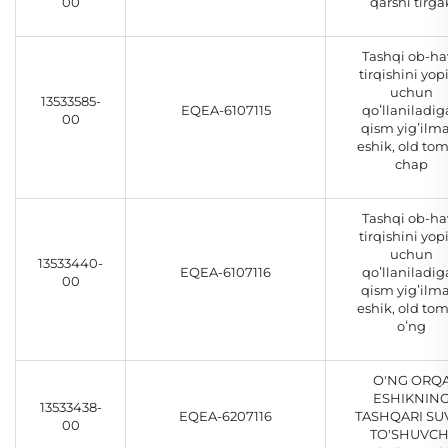
00
qarshi tirga
Tashqi ob-ha
tirqishini yop
uchun
13533585-
EQEA-6107115
qoʻllaniladi
00
qism yigʻilma
eshik, old to
chap
Tashqi ob-ha
tirqishini yop
uchun
13533440-
EQEA-6107116
qoʻllaniladi
00
qism yigʻilma
eshik, old to
oʻng
O'NG ORQ
ESHIKNIN
13533438-
EQEA-6207116
TASHQARI SU
00
TO'SHUVCH