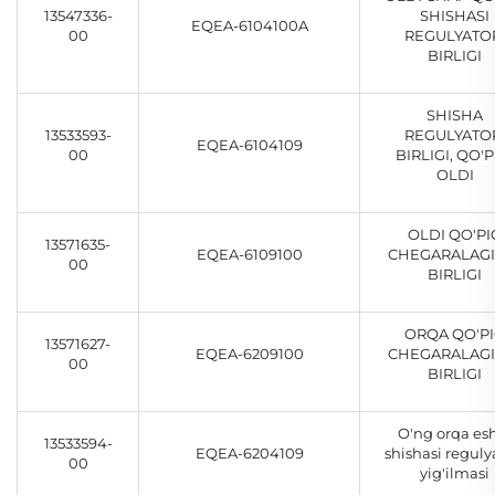
13547336-
SHISHASI
EQEA-6104100A
00
REGULYATO
BIRLIGI
SHISHA
13533593-
REGULYATO
EQEA-6104109
00
BIRLIGI, QO'P
OLDI
OLDI QO'PI
13571635-
EQEA-6109100
CHEGARALAGI
00
BIRLIGI
ORQA QO'P
13571627-
EQEA-6209100
CHEGARALAGI
00
BIRLIGI
O'ng orqa es
13533594-
EQEA-6204109
shishasi reguly
00
yig'ilmasi