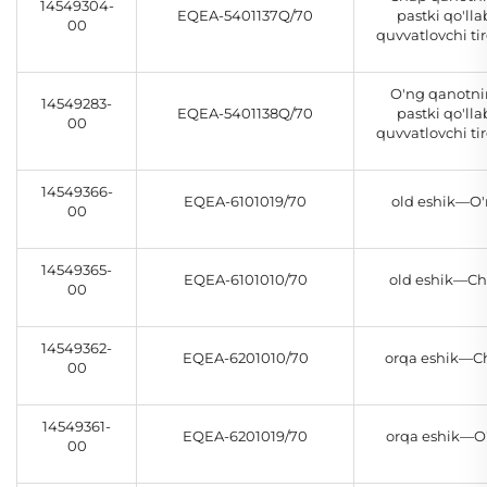
14549304-
EQEA-5401137Q/70
pastki qo'lla
00
quvvatlovchi ti
O'ng qanotn
14549283-
EQEA-5401138Q/70
pastki qo'lla
00
quvvatlovchi ti
14549366-
EQEA-6101019/70
old eshik—O
00
14549365-
EQEA-6101010/70
old eshik—C
00
14549362-
EQEA-6201010/70
orqa eshik—C
00
14549361-
EQEA-6201019/70
orqa eshik—O
00