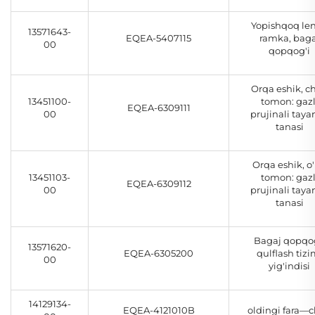
Yopishqoq len
13571643-
EQEA-5407115
ramka, baga
00
qopqog'i
Orqa eshik, c
13451100-
tomon: gazl
EQEA-6309111
00
prujinali taya
tanasi
Orqa eshik, o
13451103-
tomon: gazl
EQEA-6309112
00
prujinali taya
tanasi
Bagaj qopqog
13571620-
EQEA-6305200
qulflash tizi
00
yig'indisi
14129134-
EQEA-4121010B
oldingi fara—