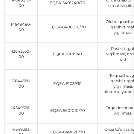
14549310-
Orqa chap chi
EQEA-5401240/70
00
o'rnatish plit
Old to'qnash
14549480-
EQEA-8400010/70
qarshi tirga
00
yig'ilmasi
Pastki tirga
13643550-
EQEA-5301940
yig'ilmasi, bo'
00
old
Toʻqnashuv
13644586-
qarshi tirga
EQEA-5103930
00
yigʻilmasi,
akkumulyator b
14549396-
Orqa devor pa
EQEA-5601010/70
00
yigʻilmasi
14549393-
Orqa toʻqnash
EQEA-8400211/70