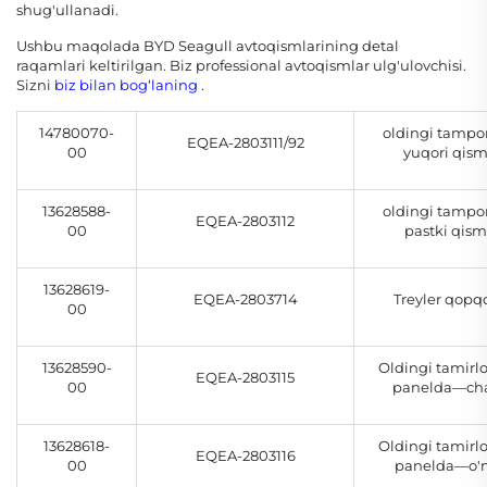
shug'ullanadi.
Ushbu maqolada
BYD Seagull avtoqismlarining
detal
raqamlari keltirilgan. Biz professional avtoqismlar ulg'ulovchisi.
Sizni
biz bilan bog‘laning
.
14780070-
oldingi tamp
EQEA-2803111/92
00
yuqori qism
13628588-
oldingi tamp
EQEA-2803112
00
pastki qism
13628619-
EQEA-2803714
Treyler qopq
00
13628590-
Oldingi tamirl
EQEA-2803115
00
panelda—ch
13628618-
Oldingi tamirl
EQEA-2803116
00
panelda—o'