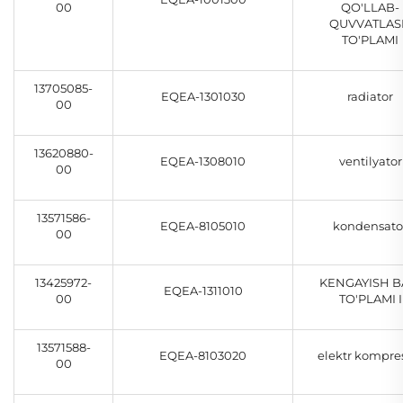
00
QO'LLAB-
QUVVATLAS
TO'PLAMI
13705085-
EQEA-1301030
radiator
00
13620880-
EQEA-1308010
ventilyator
00
13571586-
EQEA-8105010
kondensato
00
13425972-
KENGAYISH B
EQEA-1311010
00
TO'PLAMI I
13571588-
EQEA-8103020
elektr kompre
00