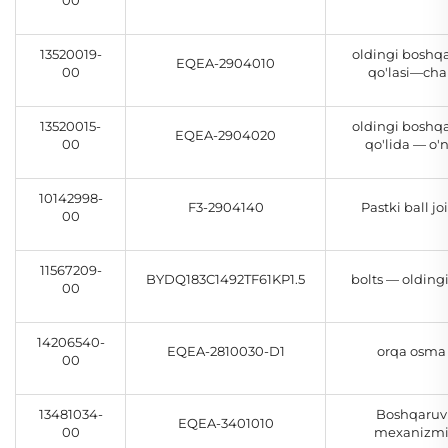
00
13520019-
oldingi boshq
EQEA-2904010
00
qo'lasi—ch
13520015-
oldingi boshq
EQEA-2904020
00
qo'lida — o'
10142998-
F3-2904140
Pastki ball jo
00
11567209-
BYDQ183C1492TF61KP1.5
bolts — oldingi
00
14206540-
EQEA-2810030-D1
orqa osma
00
13481034-
Boshqaruv
EQEA-3401010
00
mexanizm