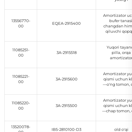
Amortizator u
13556770-
bufer tanasi
EQEA-2915400
00
changdan him
qiluvchi qop
Yuqori tayan
11085251-
3A-2915518
pilla, orqa
00
amortizato
Amortizator yu
11085221-
3A-2915600
qismi uchun k
00
—o'ng tomon, 
Amortizator yu
11085220-
3A-2915500
qismi uchun k
00
—chap tomon, 
13520078-
IB5-2810100-D3
old o'qi