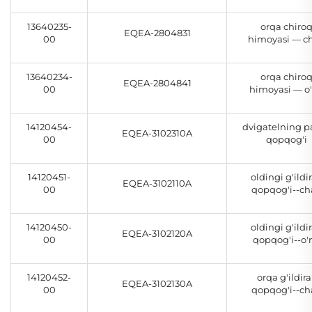
13640235-
orqa chiro
EQEA-2804831
00
himoyasi — c
13640234-
orqa chiro
EQEA-2804841
00
himoyasi — o
14120454-
dvigatelning p
EQEA-3102310A
00
qopqog'i
14120451-
oldingi g'ildi
EQEA-3102110A
00
qopqog'i--ch
14120450-
oldingi g'ildi
EQEA-3102120A
00
qopqog'i--o'
14120452-
orqa g'ildir
EQEA-3102130A
00
qopqog'i--ch