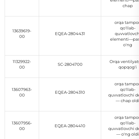
elementi—pas
chap
orqa tampo
qo'llab-
13639619-
EQEA-2804431
quvvatlovch
00
elementi—pas
o'ng
11329922-
Orqa ventilyat
SC-2804700
00
qopqog'i
orqa tampo
13607963-
qo'llab-
EQEA-2804310
00
quvvatlovchi de
— chap old
orqa tampo
13607956-
qo'llab-
EQEA-2804410
00
quvvatlovchi de
— o'ng oldi