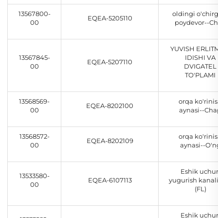
13567800-
oldingi o'chir
EQEA-5205110
00
poydevor--C
YUVISH ERLIT
13567845-
IDISHI VA
EQEA-5207110
00
DVIGATEL
TO'PLAMI
13568569-
orqa ko'rini
EQEA-8202100
00
aynasi--Cha
13568572-
orqa ko'rini
EQEA-8202109
00
aynasi--O'n
Eshik uchu
13533580-
EQEA-6107113
yugurish kanali
00
(FL)
Eshik uchu