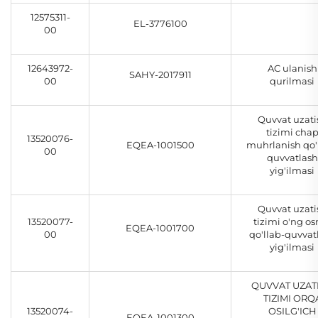
12575311-
EL-3776100
00
12643972-
AC ulanish
SAHY-2017911
00
qurilmasi
Quvvat uzati
tizimi cha
13520076-
EQEA-1001500
muhrlanish qo'
00
quvvatlash
yig'ilmasi
Quvvat uzati
13520077-
tizimi o'ng o
EQEA-1001700
00
qo'llab-quvvat
yig'ilmasi
QUVVAT UZAT
TIZIMI ORQ
13520074-
OSILG'ICH
EQEA-1001300