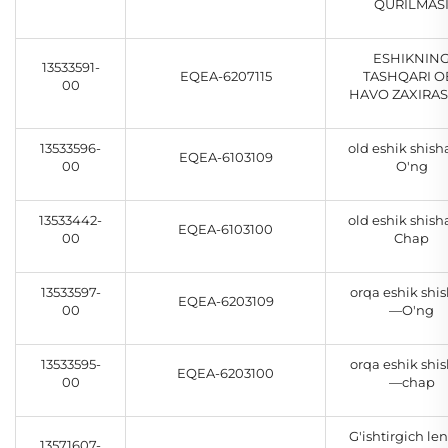
QURILMAS
ESHIKNIN
13533591-
EQEA-6207115
TASHQARI O
00
HAVO ZAXIRASI
13533596-
old eshik shis
EQEA-6103109
00
O'ng
13533442-
old eshik shis
EQEA-6103100
00
Chap
13533597-
orqa eshik shis
EQEA-6203109
00
—O'ng
13533595-
orqa eshik shis
EQEA-6203100
00
—chap
G'ishtirgich len
13571607-