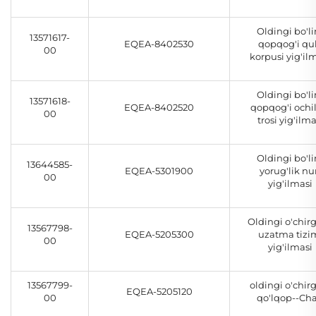
Oldingi bo'l
13571617-
EQEA-8402530
qopqog'i qul
00
korpusi yig'il
Oldingi bo'l
13571618-
EQEA-8402520
qopqog'i ochi
00
trosi yig'ilma
Oldingi bo'l
13644585-
EQEA-5301900
yorug'lik nu
00
yig'ilmasi
Oldingi o'chirg
13567798-
EQEA-5205300
uzatma tizi
00
yig'ilmasi
13567799-
oldingi o'chir
EQEA-5205120
00
qo'lqop--Ch