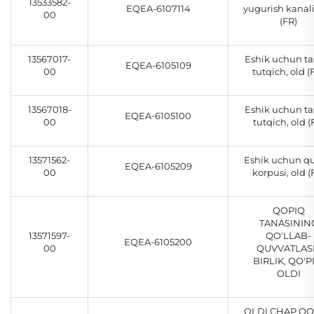
13533582-
EQEA-6107114
yugurish kanali
00
(FR)
13567017-
Eshik uchun ta
EQEA-6105109
00
tutqich, old (
13567018-
Eshik uchun ta
EQEA-6105100
00
tutqich, old (
13571562-
Eshik uchun qu
EQEA-6105209
00
korpusi, old (
QOPIQ
TANASININ
13571597-
QO'LLAB-
EQEA-6105200
00
QUVVATLAS
BIRLIK, QO'P
OLDI
OLDI CHAP QO