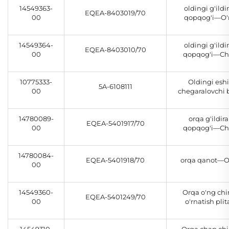
14549363-
oldingi g'ildi
EQEA-8403019/70
00
qopqog'i—O'
14549364-
oldingi g'ildi
EQEA-8403010/70
00
qopqog'i—C
10775333-
Oldingi esh
5A-6108111
00
chegaralovchi 
14780089-
orqa g'ildir
EQEA-5401917/70
00
qopqog'i—C
14780084-
EQEA-5401918/70
orqa qanot—O
00
14549360-
Orqa o'ng chi
EQEA-5401249/70
00
o'rnatish plit