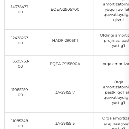
amortizatorn
14378477-
EQEA-2905700
yuqori qo'lla
00
quvvatlaydi
qismi
Oldingi amorti
12438267-
HADF-2905111
prujinasi pas
00
yastig'i
13505758-
EQEA-2915800A
orqa amortiza
00
Orqa
amortizatorn
11085250-
3A-2915517
pastki qo'lla
00
quvvatlaydi
yastig'i
Orqa amortiza
11085248-
3A-2915515
prujinasi yuq
00
yastig'i