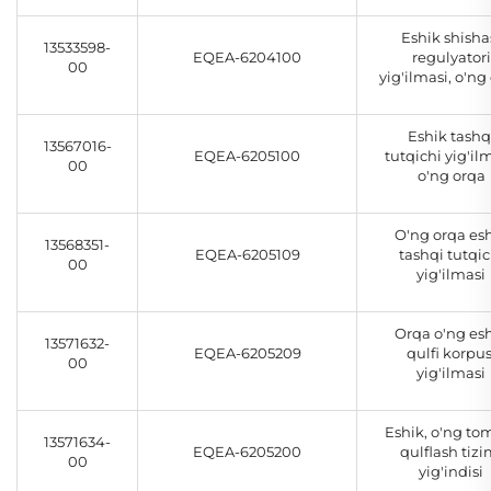
Eshik shisha
13533598-
EQEA-6204100
regulyatori
00
yig'ilmasi, o'ng
Eshik tashq
13567016-
EQEA-6205100
tutqichi yig'ilm
00
o'ng orqa
O'ng orqa es
13568351-
EQEA-6205109
tashqi tutqic
00
yig'ilmasi
Orqa o'ng es
13571632-
EQEA-6205209
qulfi korpus
00
yig'ilmasi
Eshik, o'ng to
13571634-
EQEA-6205200
qulflash tizi
00
yig'indisi