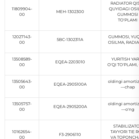
RADIATOR QI
11809904-
QUYIDAGI OS
MEH-1302300
00
GUMMOSI
TO'PLAMI
12027143-
GUMMOSI, YU
5BC-1302311A
00
OSILMA, RADI
13508589-
YURITISH YA
EQEA-2203010
00
O'QI TO'PLAMI,
13505643-
oldingi amorti
EQEA-2905100A
00
—chap
13505757-
oldingi amorti
EQEA-2905200A
00
—o'ng
STABILIZAT
10162654-
TAYYORI TIE 
F3-2906110
00
VA TOPONCH