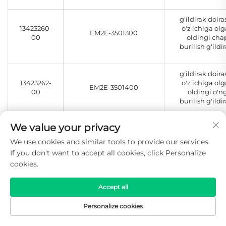
g'ildirak doira
13423260-
o'z ichiga ol
EM2E-3501300
00
oldingi cha
burilish g'ildi
g'ildirak doira
13423262-
o'z ichiga ol
EM2E-3501400
00
oldingi o'n
burilish g'ildi
We value your privacy
14758996-
EQEA-3501500CH
old tortish pild
00
We use cookies and similar tools to provide our services.
If you don't want to accept all cookies, click Personalize
cookies.
13423467-
oldindagi Tor
EM2E-3501011
00
Diski
Accept all
13153725-
HDEG-3501120
orqa kalliper—
Personalize cookies
00