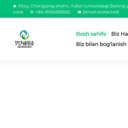
Xitoy, Chongqing shahri, Yubei tumanidagi Bailing yo
xona
+86-18166595662
[email protected]
Bosh sahifa
Biz H
Biz bilan bog'lanish