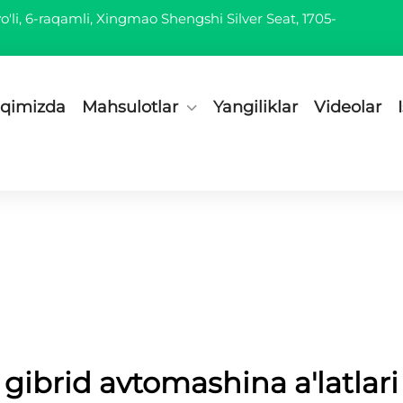
'li, 6-raqamli, Xingmao Shengshi Silver Seat, 1705-
aqimizda
Mahsulotlar
Yangiliklar
Videolar
gibrid avtomashina a'latlari