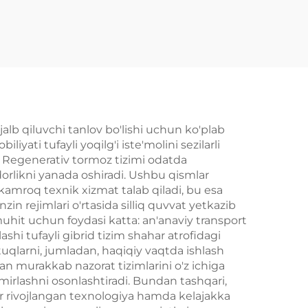
i HS5
jihozlari Song L DM-i
-QM5
EV aksessuarlari yangi
lari
asl
lb qiluvchi tanlov bo'lishi uchun ko'plab
ati tufayli yoqilg'i iste'molini sezilarli
i. Regenerativ tormoz tizimi odatda
dorlikni yanada oshiradi. Ushbu qismlar
kamroq texnik xizmat talab qiladi, bu esa
in rejimlari o'rtasida silliq quvvat yetkazib
muhit uchun foydasi katta: an'anaviy transport
ashi tufayli gibrid tizim shahar atrofidagi
uqlarni, jumladan, haqiqiy vaqtda ishlash
 murakkab nazorat tizimlarini o'z ichiga
mirlashni osonlashtiradi. Bundan tashqari,
ar rivojlangan texnologiya hamda kelajakka