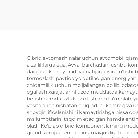
energiya transport
qi
vositasining ehtiyot
sot
qismlari BYD Atto 3
ak
uchun tananing to'liq
to
jihozlari omborda
Gibrid avtomashinalar uchun avtomobil qismla
afzalliklarga ega. Avval barchadan, ushbu kompo
darajada kamaytiradi va natijada vaqt o'tishi 
tormozlash paytida yo'qotiladigan energiyani 
chidamlilik uchun mo'ljallangan bo'lib, odat
egallash xarajatlarini uzoq muddatda kamaytira
berish hamda uzluksiz o'tishlarni ta'minlab, y
vositalariga nisbatan chiqindilar kamroq va ugl
shovqin ifloslanishini kamaytirishga hissa qo
ma'lumotlarini taqdim etadigan hamda ehtimo
oladi. Ko'plab gibrid komponentlarning modull
gibrid komponentlarning mavjudligi transport