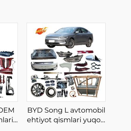
 OEM
BYD Song L avtomobil
lari,
ehtiyot qismlari yuqori
iyot
sifatli tananing to'liq