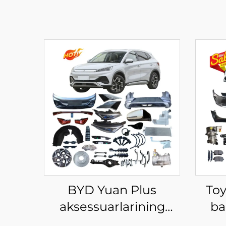
BYD Yuan Plus
Toy
aksessuarlarining
ba
xususiy sotuvi yangi