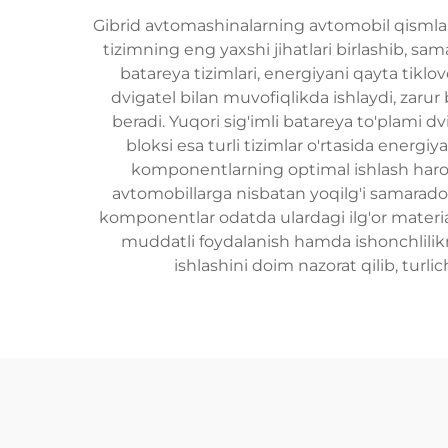
Gibrid avtomashinalarning avtomobil qismlari 
tizimning eng yaxshi jihatlari birlashib, sa
batareya tizimlari, energiyani qayta tikl
dvigatel bilan muvofiqlikda ishlaydi, zaru
beradi. Yuqori sig'imli batareya to'plami 
bloksi esa turli tizimlar o'rtasida ener
komponentlarning optimal ishlash harorat
avtomobillarga nisbatan yoqilg'i samaradorl
komponentlar odatda ulardagi ilg'or material
muddatli foydalanish hamda ishonchlilik
ishlashini doim nazorat qilib, turl