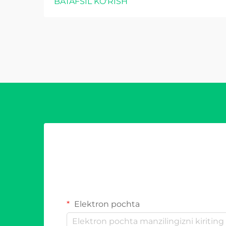
BATAFSIL KO'RISH
Elektron pochta