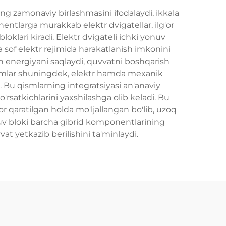
ing zamonaviy birlashmasini ifodalaydi, ikkala
nentlarga murakkab elektr dvigatellar, ilg'or
klari kiradi. Elektr dvigateli ichki yonuv
 sof elektr rejimida harakatlanish imkonini
an energiyani saqlaydi, quvvatni boshqarish
 qismlar shuningdek, elektr hamda mexanik
. Bu qismlarning integratsiyasi an'anaviy
'rsatkichlarini yaxshilashga olib keladi. Bu
r qaratilgan holda mo'ljallangan bo'lib, uzoq
uv bloki barcha gibrid komponentlarining
at yetkazib berilishini ta'minlaydi.