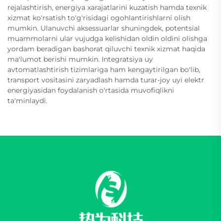
rejalashtirish, energiya xarajatlarini kuzatish hamda texnik
xizmat ko'rsatish to'g'risidagi ogohlantirishlarni olish
mumkin. Ulanuvchi aksessuarlar shuningdek, potentsial
muammolarni ular vujudga kelishidan oldin oldini olishga
yordam beradigan bashorat qiluvchi texnik xizmat haqida
ma'lumot berishi mumkin. Integratsiya uy
avtomatlashtirish tizimlariga ham kengaytirilgan bo'lib,
transport vositasini zaryadlash hamda turar-joy uyi elektr
energiyasidan foydalanish o'rtasida muvofiqlikni
ta'minlaydi.