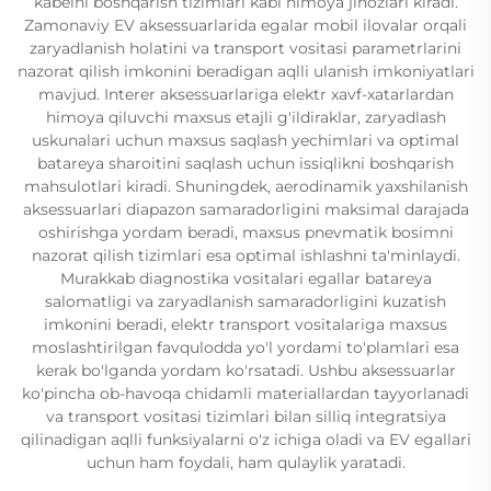
kabelni boshqarish tizimlari kabi himoya jihozlari kiradi.
Zamonaviy EV aksessuarlarida egalar mobil ilovalar orqali
zaryadlanish holatini va transport vositasi parametrlarini
nazorat qilish imkonini beradigan aqlli ulanish imkoniyatlari
mavjud. Interer aksessuarlariga elektr xavf-xatarlardan
himoya qiluvchi maxsus etajli g'ildiraklar, zaryadlash
uskunalari uchun maxsus saqlash yechimlari va optimal
batareya sharoitini saqlash uchun issiqlikni boshqarish
mahsulotlari kiradi. Shuningdek, aerodinamik yaxshilanish
aksessuarlari diapazon samaradorligini maksimal darajada
oshirishga yordam beradi, maxsus pnevmatik bosimni
nazorat qilish tizimlari esa optimal ishlashni ta'minlaydi.
Murakkab diagnostika vositalari egallar batareya
salomatligi va zaryadlanish samaradorligini kuzatish
imkonini beradi, elektr transport vositalariga maxsus
moslashtirilgan favqulodda yo'l yordami to'plamlari esa
kerak bo'lganda yordam ko'rsatadi. Ushbu aksessuarlar
ko'pincha ob-havoqa chidamli materiallardan tayyorlanadi
va transport vositasi tizimlari bilan silliq integratsiya
qilinadigan aqlli funksiyalarni o'z ichiga oladi va EV egallari
uchun ham foydali, ham qulaylik yaratadi.