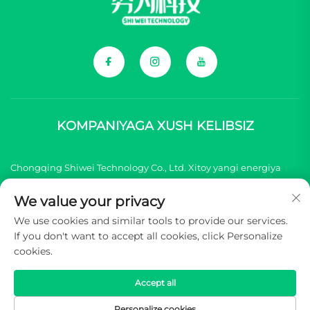
KOMPANIYAGA XUSH KELIBSIZ
Chongqing Shiwei Technology Co., Ltd. Xitoy yangi energiya
transport vositasi (NEV) brendlari uchun barcha
We value your privacy
komponentlarni taqdim etish bilan shug'illanadi.
We use cookies and similar tools to provide our services.
If you don't want to accept all cookies, click Personalize
Mualliflik huquqi © 2025 Chongqing Shiwei Texnologiya
cookies.
Kompaniyasi, Cheklangan. Barcha huquqlar himoyalangan -
Maxfiylik siyosati
Accept all
Personalize cookies