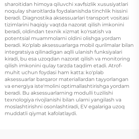
sharoitidan himoya qiluvchi xavfsizlik xususiyatlari
noqulay sharoitlarda foydalanishda tinchlik hissini
beradi. Diagnostika aksessuarlari transport vositasi
tizimlarini haqiqiy vaqtda nazorat qilish imkonini
beradi, oldindan texnik xizmat ko'rsatish va
potentsial muammolarni oldini olishga yordam
beradi. Ko'plab aksessuarlarga mobil qurilmalar bilan
integratsiya qilinadigan aqlli ulanish funksiyalari
kiradi, bu esa uzoqdan nazorat qilish va monitoring
qilish imkonini qulay tarzda taqdim etadi. Atrof-
muhit uchun foydasi ham katta: ko'plab
aksessuarlar barqaror materiallardan tayyorlangan
va energiya iste'molini optimallashtirishga yordam
beradi. Bu aksessuarlarning modulli tuzilishi
texnologiya rivojlanishi bilan ularni yangilash va
moslashtirishni osonlashtiradi, EV egalariga uzoq
muddatli qiymat kafolatlaydi.