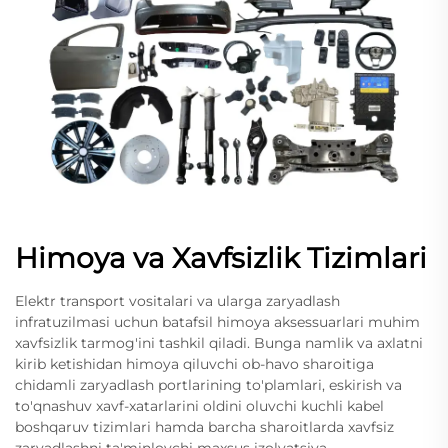
Himoya va Xavfsizlik Tizimlari
Elektr transport vositalari va ularga zaryadlash
infratuzilmasi uchun batafsil himoya aksessuarlari muhim
xavfsizlik tarmog'ini tashkil qiladi. Bunga namlik va axlatni
kirib ketishidan himoya qiluvchi ob-havo sharoitiga
chidamli zaryadlash portlarining to'plamlari, eskirish va
to'qnashuv xavf-xatarlarini oldini oluvchi kuchli kabel
boshqaruv tizimlari hamda barcha sharoitlarda xavfsiz
zaryadlashni ta'minlovchi maxsus izolyatsiya