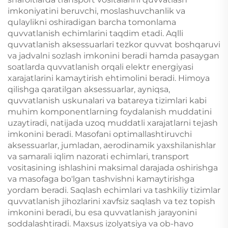
imkoniyatini beruvchi, moslashuvchanlik va
qulaylikni oshiradigan barcha tomonlama
quvvatlanish echimlarini taqdim etadi. Aqlli
quvvatlanish aksessuarlari tezkor quvvat boshqaruvi
va jadvalni sozlash imkonini beradi hamda pasaygan
soatlarda quvvatlanish orqali elektr energiyasi
xarajatlarini kamaytirish ehtimolini beradi. Himoya
qilishga qaratilgan aksessuarlar, ayniqsa,
quvvatlanish uskunalari va batareya tizimlari kabi
muhim komponentlarning foydalanish muddatini
uzaytiradi, natijada uzoq muddatli xarajatlarni tejash
imkonini beradi. Masofani optimallashtiruvchi
aksessuarlar, jumladan, aerodinamik yaxshilanishlar
va samarali iqlim nazorati echimlari, transport
vositasining ishlashini maksimal darajada oshirishga
va masofaga bo'lgan tashvishni kamaytirishga
yordam beradi. Saqlash echimlari va tashkiliy tizimlar
quvvatlanish jihozlarini xavfsiz saqlash va tez topish
imkonini beradi, bu esa quvvatlanish jarayonini
soddalashtiradi. Maxsus izolyatsiya va ob-havo