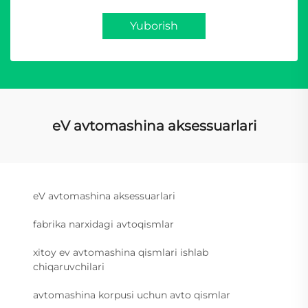
Yuborish
eV avtomashina aksessuarlari
eV avtomashina aksessuarlari
fabrika narxidagi avtoqismlar
xitoy ev avtomashina qismlari ishlab
chiqaruvchilari
avtomashina korpusi uchun avto qismlar