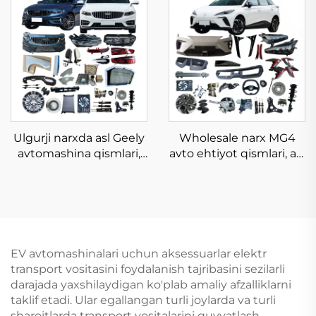
yangi energiya elektr
aksessuarlari yangi asl
avtomobili BYD Seagull
ehtiyot qismlari
Ulgurji narxda asl Geely
Wholesale narx MG4
avtomashina qismlari,
avto ehtiyot qismlari, asl
avtomobil ehtiyot
avtomashina qismlari,
qismlari, avtomashina
oldingi orqa bumpers,
korpusi uchun to'plar,
bosh chiroqlar, dum
Geely Emgrand Preface
chiroqlari, transport
aksessuarlari 2023 2024
vositalari aksessuarlari
2025
Morris Garages MG 4/ZS
EV avtomashinalari uchun aksessuarlar elektr
uchun
transport vositasini foydalanish tajribasini sezilarli
darajada yaxshilaydigan ko'plab amaliy afzalliklarni
taklif etadi. Ular egallangan turli joylarda va turli
sharoitlarda transport vositalarini quvvatlash