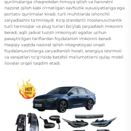
qurilmalariga chaqnokdan himoya qilish va haroratni
nazorat qilish kabi o'rnatilgan xavfsizlik xususiyatlariga ega
portativ qurilmalar kiradi, turli muhitlarda ishonchli
zaryadlashni ta'minlaydi. Ko'p standartli moslanuvchanlik
turli tarmoqlar va plug turlari bo'ylab zaryadlash imkonini
beradi, aqlli jadval tuzish imkoniyati egallar uchun
pasaytirilgan tariflardan foydalanish imkonini beradi.
Haqiqiy vaqtda nazorat qilish integratsiyasi orqali
foydalanuvchilarga zaryadlanish holati, energiya iste'moli
va xarajatlari to'g'risida batafsil ma'lumotlarni qulay mobil
ilovalar orqali taqdim etadi.