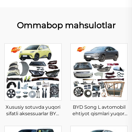
Ommabop mahsulotlar
Xususiy sotuvda yuqori
BYD Song L avtomobil
sifatli aksessuarlar BYD
ehtiyot qismlari yuqori
Seagull 2023 2024 2025
sifatli tananing to'liq
avtomashina qismlari
jihozlari Song L DM-i EV