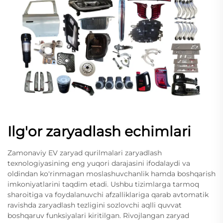
Ilg'or zaryadlash echimlari
Zamonaviy EV zaryad qurilmalari zaryadlash
texnologiyasining eng yuqori darajasini ifodalaydi va
oldindan ko'rinmagan moslashuvchanlik hamda boshqarish
imkoniyatlarini taqdim etadi. Ushbu tizimlarga tarmoq
sharoitiga va foydalanuvchi afzalliklariga qarab avtomatik
ravishda zaryadlash tezligini sozlovchi aqlli quvvat
boshqaruv funksiyalari kiritilgan. Rivojlangan zaryad