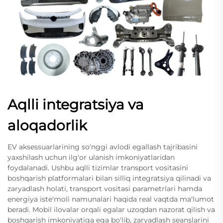
Aqlli integratsiya va
aloqadorlik
EV aksessuarlarining so'nggi avlodi egallash tajribasini
yaxshilash uchun ilg'or ulanish imkoniyatlaridan
foydalanadi. Ushbu aqlli tizimlar transport vositasini
boshqarish platformalari bilan silliq integratsiya qilinadi va
zaryadlash holati, transport vositasi parametrlari hamda
energiya iste'moli namunalari haqida real vaqtda ma'lumot
beradi. Mobil ilovalar orqali egalar uzoqdan nazorat qilish va
boshqarish imkoniyatiga ega bo'lib, zaryadlash seanslarini