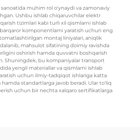
il sanoatida muhim rol o'ynaydi va zamonaviy
shgan. Ushbu ishlab chiqaruvchilar elektr
ish tizimlari kabi turli xil qismlarni ishlab
mda barqaror komponentlarni yaratish uchun eng
tomatlashtirilgan montaj liniyalari, aniqlik
dalanib, mahsulot sifatining doimiy ravishda
dorligini oshirish hamda quvvatni boshqarish
gan. Shuningdek, bu kompaniyalar transport
da yengil materiallar va qismlarni ishlab
aratish uchun ilmiy-tadqiqot ishlariga katta
 hamda standartlarga javob beradi. Ular to'liq
berish uchun bir nechta xalqaro sertifikatlarga