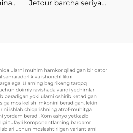
hina
Jetour barcha seriyali
obil
Traveler T2 2024 2025
i,
aksessuarlar to'liq
pusi
korpus to'plami Jetour
eely
T-2 ehtiyot qismlari
ace
023
ishida ularni muhim hamkor qiladigan bir qator
al samaradorlik va ishonchlilikni
larga ega. Ularning bag'rikeng tarqoq
sh uchun doimiy ravishada yangi yechimlar
vob beradigan yoki ularni oshirib ketadigan
asiga mos kelish imkonini beradigan, lekin
arini ishlab chiqarishning atrof-muhitga
ishi yordam beradi. Xom ashyo yetkazib
nligi tufayli komponentlarning barqaror
alablari uchun moslashtirilgan variantlarni