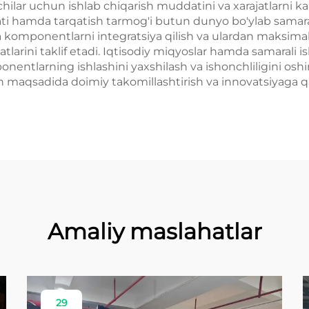
chilar uchun ishlab chiqarish muddatini va xarajatlarni k
liyati hamda tarqatish tarmog'i butun dunyo bo'ylab samar
a komponentlarni integratsiya qilish va ulardan maksimal
arini taklif etadi. Iqtisodiy miqyoslar hamda samarali ishl
entlarning ishlashini yaxshilash va ishonchliligini oshir
h maqsadida doimiy takomillashtirish va innovatsiyaga qara
Amaliy maslahatlar
29