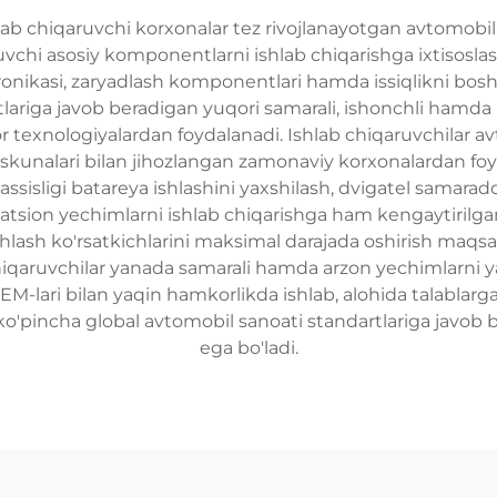
ishlab chiqaruvchi korxonalar tez rivojlanayotgan avtomob
iruvchi asosiy komponentlarni ishlab chiqarishga ixtisosla
tronikasi, zaryadlash komponentlari hamda issiqlikni boshqar
andartlariga javob beradigan yuqori samarali, ishonchli ha
'or texnologiyalardan foydalanadi. Ishlab chiqaruvchilar av
skunalari bilan jihozlangan zamonaviy korxonalardan foy
assisligi batareya ishlashini yaxshilash, dvigatel samara
novatsion yechimlarni ishlab chiqarishga ham kengaytiril
ash ko'rsatkichlarini maksimal darajada oshirish maqsadi
chiqaruvchilar yanada samarali hamda arzon yechimlarni y
EM-lari bilan yaqin hamkorlikda ishlab, alohida talablarga
 ko'pincha global avtomobil sanoati standartlariga javob 
ega bo'ladi.