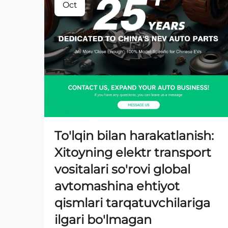
Oct
To'lqin bilan harakatlanish:
Xitoyning elektr transport
vositalari so'rovi global
avtomashina ehtiyot
qismlari tarqatuvchilariga
ilgari bo'lmagan