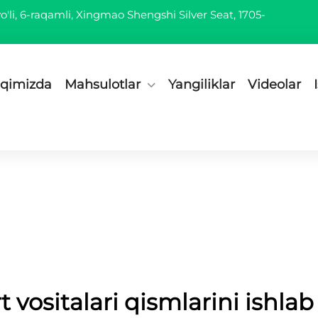
'li, 6-raqamli, Xingmao Shengshi Silver Seat, 1705-
aqimizda
Mahsulotlar
Yangiliklar
Videolar
t vositalari qismlarini ishla