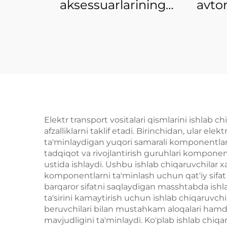
aksessuarlarining
avto
xususiy sotuvi yangi
ehti
energiya transport
ehti
vositasining ehtiyot
e
qismlari BYD Atto 3
vosi
uchun tananing to'liq
Toy
jihozlari omborda
old 
chir
Elektr transport vositalari qismlarini ishlab
afzalliklarni taklif etadi. Birinchidan, ular e
ta'minlaydigan yuqori samarali komponentlarn
tadqiqot va rivojlantirish guruhlari komponen
ustida ishlaydi. Ushbu ishlab chiqaruvchilar x
komponentlarni ta'minlash uchun qat'iy sifat 
barqaror sifatni saqlaydigan masshtabda ishla
ta'sirini kamaytirish uchun ishlab chiqaruvch
beruvchilari bilan mustahkam aloqalari hamda 
mavjudligini ta'minlaydi. Ko'plab ishlab chiqa