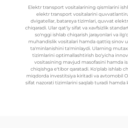
Elektr transport vositalarining qismlarini 
elektr transport vositalarini quvvatlant
dvigatellar, batareya tizimlari, quvvat elek
chiqaradi. Ular qat'iy sifat va xavfsizlik st
so'nggi ishlab chiqarish jarayonlari va ilg
muhandislik vositalari hamda qattiq sinov u
ta'minlanishini ta'minlaydi. Ularning mutax
tizimlarini optimallashtirish bo'yicha in
vositasining mavjud masofasini hamda ishl
chiqishga e'tibor qaratadi. Ko'plab ishlab 
miqdorda investitsiya kiritadi va avtomobil O
sifat nazorati tizimlarini saqlab turadi hamda