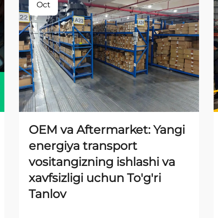
Oct
OEM va Aftermarket: Yangi
energiya transport
vositangizning ishlashi va
xavfsizligi uchun To'g'ri
Tanlov