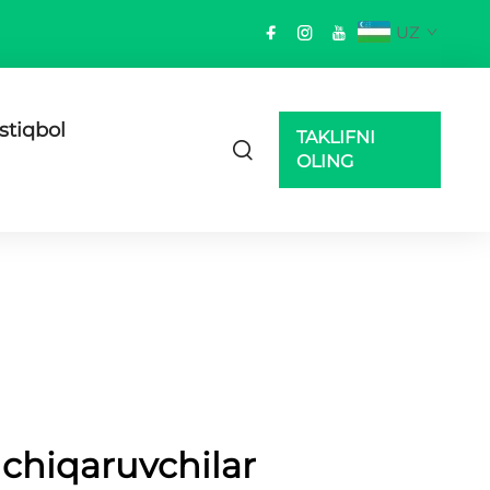
UZ
Istiqbol
TAKLIFNI
OLING
b chiqaruvchilar