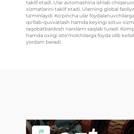
taklif etadi. Ular avtomashina ishlab chiqaruv
xizmatlarini taklif etadi. Ularning global fao
ta'minlaydi. Ko'pincha ular foydalanuvchilarg
qo'llab-quvvatlash hamda keyingi sotuv xizmatl
raqobatbardosh narxlarni saqlab turadi. Kompon
hamda oxirgi iste'molchilarga foyda olib kelis
yordam beradi.
29