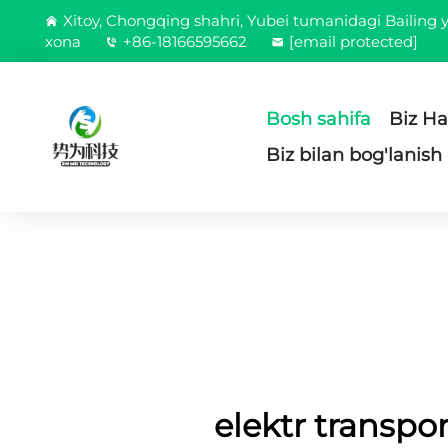
Xitoy, Chongqing shahri, Yubei tumanidagi Bailing yo
xona
+86-18166595662
[email protected]
Bosh sahifa
Biz H
Biz bilan bog'lanish
elektr transpor