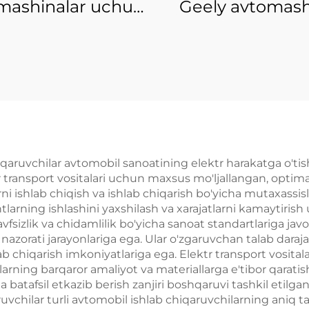
mashinalar uchun
Geely avtomas
yot qismlari BZ3X
qismlari, avtom
yot qismlari 2025
ehtiyot qismlar
lektr transport
avtomashina kor
tasi aksessuarlari
uchun to'plar, G
ota BZ3X uchun
Emgrand Pref
ko'z, tampon, orqa
aksessuarlari 2
oq, filtre, disklar
2024 2025
 chiqaruvchilar avtomobil sanoatining elektr harakatga o't
lektr transport vositalari uchun maxsus mo'ljallangan, optim
i ishlab chiqish va ishlab chiqarish bo'yicha mutaxassis
tlarning ishlashini yaxshilash va xarajatlarni kamaytiri
avfsizlik va chidamlilik bo'yicha sanoat standartlariga ja
nazorati jarayonlariga ega. Ular o'zgaruvchan talab daraj
b chiqarish imkoniyatlariga ega. Elektr transport vosital
ilarning barqaror amaliyot va materiallarga e'tibor qarat
batafsil etkazib berish zanjiri boshqaruvi tashkil etilga
ruvchilar turli avtomobil ishlab chiqaruvchilarning aniq t