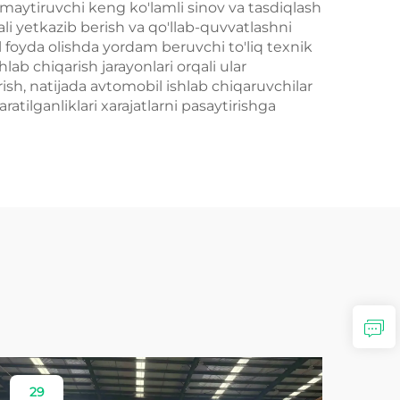
amaytiruvchi keng ko'lamli sinov va tasdiqlash
ali yetkazib berish va qo'llab-quvvatlashni
 foyda olishda yordam beruvchi to'liq texnik
ab chiqarish jarayonlari orqali ular
ish, natijada avtomobil ishlab chiqaruvchilar
tilganliklari xarajatlarni pasaytirishga
29