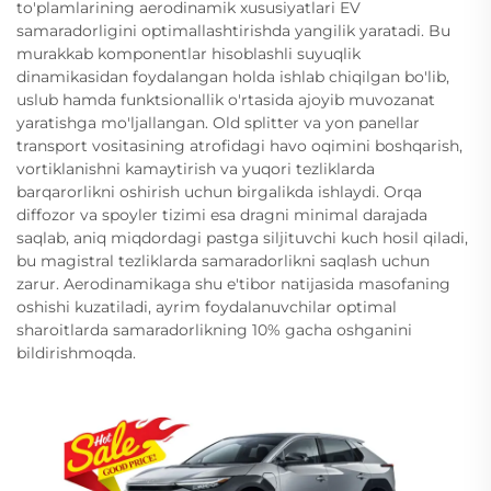
to'plamlarining aerodinamik xususiyatlari EV
samaradorligini optimallashtirishda yangilik yaratadi. Bu
murakkab komponentlar hisoblashli suyuqlik
dinamikasidan foydalangan holda ishlab chiqilgan bo'lib,
uslub hamda funktsionallik o'rtasida ajoyib muvozanat
yaratishga mo'ljallangan. Old splitter va yon panellar
transport vositasining atrofidagi havo oqimini boshqarish,
vortiklanishni kamaytirish va yuqori tezliklarda
barqarorlikni oshirish uchun birgalikda ishlaydi. Orqa
diffozor va spoyler tizimi esa dragni minimal darajada
saqlab, aniq miqdordagi pastga siljituvchi kuch hosil qiladi,
bu magistral tezliklarda samaradorlikni saqlash uchun
zarur. Aerodinamikaga shu e'tibor natijasida masofaning
oshishi kuzatiladi, ayrim foydalanuvchilar optimal
sharoitlarda samaradorlikning 10% gacha oshganini
bildirishmoqda.