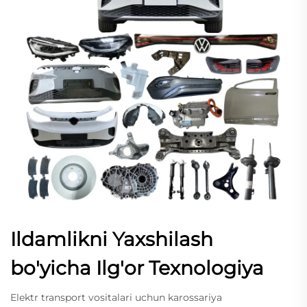
Ildamlikni Yaxshilash
bo'yicha Ilg'or Texnologiya
Elektr transport vositalari uchun karossariya