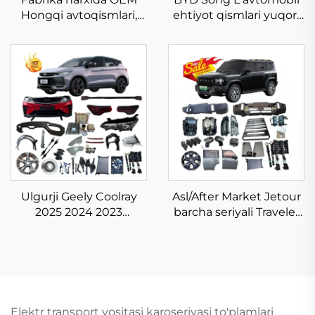
Hongqi avtoqismlari,
ehtiyot qismlari yuqori
avtomashina ehtiyot
sifatli tananing to'liq
qismlari, Hongqi HS5
jihozlari Song L DM-i EV
HS3 H9 E-HS9 E-QM5
aksessuarlari yangi asl
EQM5 aksessuarlari
do'konda
Ulgurji Geely Coolray
Asl/After Market Jetour
2025 2024 2023
barcha seriyali Traveler
aksessuarlari, xitoy
T2 2024 2025
avtomashina qismlari,
aksessuarlar to'liq
Binyue ehtiyot qismlari
korpus to'plami Jetour
yangi, asl holatda
T-2 ehtiyot qismlari
Elektr transport vositasi karoseriyasi to'plamlari