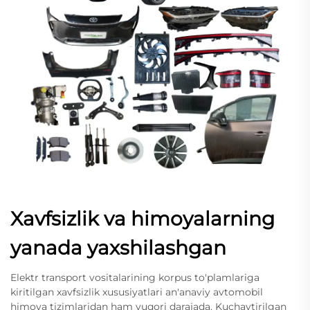
Xavfsizlik va himoyalarning
yanada yaxshilashgan
Elektr transport vositalarining korpus to'plamlariga
kiritilgan xavfsizlik xususiyatlari an'anaviy avtomobil
himoya tizimlaridan ham yuqori darajada. Kuchaytirilgan