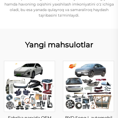
hamda havoning oqishini yaxshilash imkoniyatini o'z ichiga
oladi, bu esa yanada qulayroq va samaraliroq haydash
tajribasini ta'minlaydi.
Yangi mahsulotlar
Fabrika narxida OEM
BYD Song L avtomobil