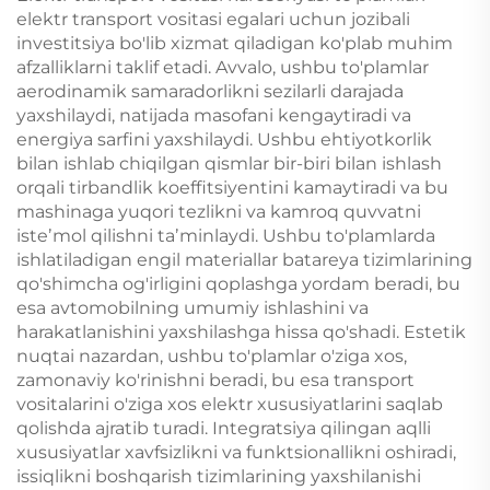
elektr transport vositasi egalari uchun jozibali
investitsiya bo'lib xizmat qiladigan ko'plab muhim
afzalliklarni taklif etadi. Avvalo, ushbu to'plamlar
aerodinamik samaradorlikni sezilarli darajada
yaxshilaydi, natijada masofani kengaytiradi va
energiya sarfini yaxshilaydi. Ushbu ehtiyotkorlik
bilan ishlab chiqilgan qismlar bir-biri bilan ishlash
orqali tirbandlik koeffitsiyentini kamaytiradi va bu
mashinaga yuqori tezlikni va kamroq quvvatni
isteʼmol qilishni taʼminlaydi. Ushbu to'plamlarda
ishlatiladigan engil materiallar batareya tizimlarining
qo'shimcha og'irligini qoplashga yordam beradi, bu
esa avtomobilning umumiy ishlashini va
harakatlanishini yaxshilashga hissa qo'shadi. Estetik
nuqtai nazardan, ushbu to'plamlar o'ziga xos,
zamonaviy ko'rinishni beradi, bu esa transport
vositalarini o'ziga xos elektr xususiyatlarini saqlab
qolishda ajratib turadi. Integratsiya qilingan aqlli
xususiyatlar xavfsizlikni va funktsionallikni oshiradi,
issiqlikni boshqarish tizimlarining yaxshilanishi