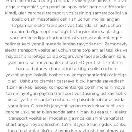
Bu to'liq moslamalarga odatda tezlikni yaxshilovchi old va
orqa tamponlar, yon panellar, spoylerlar hamda diffozorlar
kiradi, ular barchasi transport vositasining samaradorligi va
bosib o'tish masofasini oshirish uchun mo'ljallangan.
To'plamlar elektr transport vositalarida ishlash uchun
muhim bo'lgan optimal og'irlik taqsimotini saqlashga
yordam beradigan karbon tolasi va mustahkamlangan
polimer kabi yengil materiallardan tayyorlanadi. Zamonaviy
elektr transport vositalari uchun tana to'plamlari tezlikka va
haydash sharoitiga qarab o'zgaruvchi faol aerodinamikani,
yaxshiroq ko'rinuvchanlik uchun LED yoritish tizimlarini
hamda batareya haroratini tartibga solish uchun
yaxshilangan issiqlik boshqaruv komponentlarini o'z ichiga
oladi. Ushbu to'plamlar batareya bloki hamda zaryadlash
tizimlari kabi asosiy komponentlarga qo'shimcha himoya
ta'minlayotgan paytda transport vositasining asl xavfsizlik
xususiyatlarini saqlash uchun aniq hisob-kitoblar asosida
yaratilgan. O'rnatish jarayoni aynan mos keluvchanlik va
barcha uskunalar bilan soddalashtirilgan, bu esa turli elektr
transport vositalari modellariga mos kelishini va kafolat
shartlariga rioya qilinishini ta'minlaydi. Shuningdek, ushbu
tana to'plamlari ilg'or shovqin kamaytirish texnologiyasi