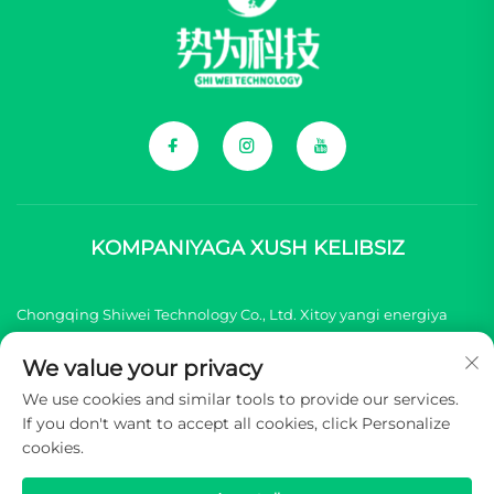
KOMPANIYAGA XUSH KELIBSIZ
Chongqing Shiwei Technology Co., Ltd. Xitoy yangi energiya
transport vositasi (NEV) brendlari uchun barcha
We value your privacy
komponentlarni taqdim etish bilan shug'illanadi.
We use cookies and similar tools to provide our services.
If you don't want to accept all cookies, click Personalize
Mualliflik huquqi © 2025 Chongqing Shiwei Texnologiya
cookies.
Kompaniyasi, Cheklangan. Barcha huquqlar himoyalangan -
Maxfiylik siyosati