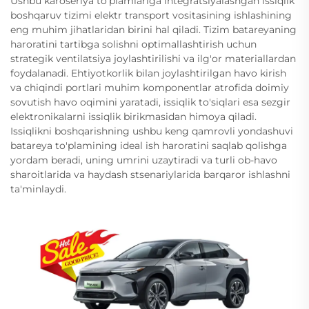
Ushbu karoseriya to'plamlariga integratsiyalashgan issiqlik
boshqaruv tizimi elektr transport vositasining ishlashining
eng muhim jihatlaridan birini hal qiladi. Tizim batareyaning
haroratini tartibga solishni optimallashtirish uchun
strategik ventilatsiya joylashtirilishi va ilg'or materiallardan
foydalanadi. Ehtiyotkorlik bilan joylashtirilgan havo kirish
va chiqindi portlari muhim komponentlar atrofida doimiy
sovutish havo oqimini yaratadi, issiqlik to'siqlari esa sezgir
elektronikalarni issiqlik birikmasidan himoya qiladi.
Issiqlikni boshqarishning ushbu keng qamrovli yondashuvi
batareya to'plamining ideal ish haroratini saqlab qolishga
yordam beradi, uning umrini uzaytiradi va turli ob-havo
sharoitlarida va haydash stsenariylarida barqaror ishlashni
ta'minlaydi.