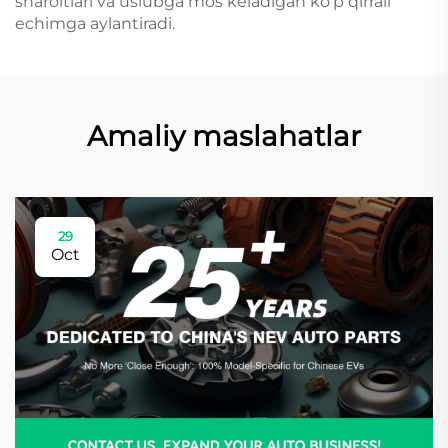
sharoitlari va uslubga mos keladigan ko'p qirrali
echimga aylantiradi.
Amaliy maslahatlar
29
Oct