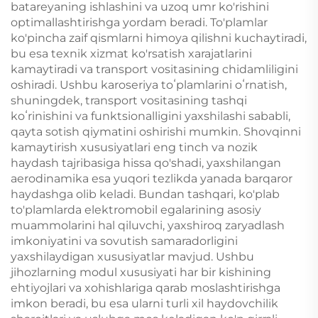
batareyaning ishlashini va uzoq umr ko'rishini
optimallashtirishga yordam beradi. To'plamlar
ko'pincha zaif qismlarni himoya qilishni kuchaytiradi,
bu esa texnik xizmat ko'rsatish xarajatlarini
kamaytiradi va transport vositasining chidamliligini
oshiradi. Ushbu karoseriya toʻplamlarini oʻrnatish,
shuningdek, transport vositasining tashqi
koʻrinishini va funktsionalligini yaxshilashi sababli,
qayta sotish qiymatini oshirishi mumkin. Shovqinni
kamaytirish xususiyatlari eng tinch va nozik
haydash tajribasiga hissa qo'shadi, yaxshilangan
aerodinamika esa yuqori tezlikda yanada barqaror
haydashga olib keladi. Bundan tashqari, ko'plab
to'plamlarda elektromobil egalarining asosiy
muammolarini hal qiluvchi, yaxshiroq zaryadlash
imkoniyatini va sovutish samaradorligini
yaxshilaydigan xususiyatlar mavjud. Ushbu
jihozlarning modul xususiyati har bir kishining
ehtiyojlari va xohishlariga qarab moslashtirishga
imkon beradi, bu esa ularni turli xil haydovchilik