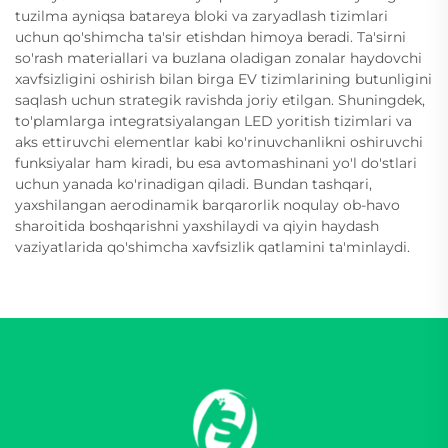
tuzilma ayniqsa batareya bloki va zaryadlash tizimlari
uchun qo'shimcha ta'sir etishdan himoya beradi. Ta'sirni
so'rash materiallari va buzlana oladigan zonalar haydovchi
xavfsizligini oshirish bilan birga EV tizimlarining butunligini
saqlash uchun strategik ravishda joriy etilgan. Shuningdek,
to'plamlarga integratsiyalangan LED yoritish tizimlari va
aks ettiruvchi elementlar kabi ko'rinuvchanlikni oshiruvchi
funksiyalar ham kiradi, bu esa avtomashinani yo'l do'stlari
uchun yanada ko'rinadigan qiladi. Bundan tashqari,
yaxshilangan aerodinamik barqarorlik noqulay ob-havo
sharoitida boshqarishni yaxshilaydi va qiyin haydash
vaziyatlarida qo'shimcha xavfsizlik qatlamini ta'minlaydi.