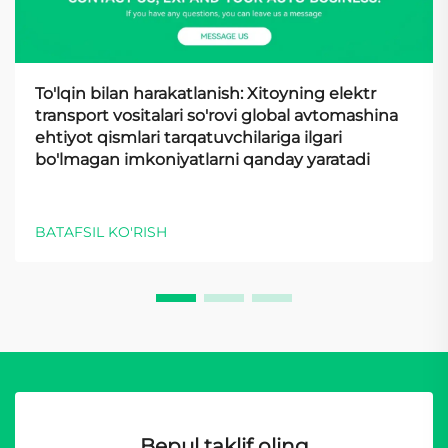
To'lqin bilan harakatlanish: Xitoyning elektr
transport vositalari so'rovi global avtomashina
ehtiyot qismlari tarqatuvchilariga ilgari
bo'lmagan imkoniyatlarni qanday yaratadi
BATAFSIL KO'RISH
Bepul taklif oling