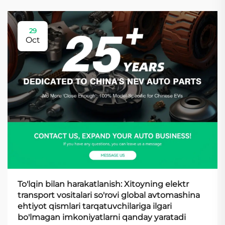
29
Oct
To'lqin bilan harakatlanish: Xitoyning elektr
transport vositalari so'rovi global avtomashina
ehtiyot qismlari tarqatuvchilariga ilgari
bo'lmagan imkoniyatlarni qanday yaratadi