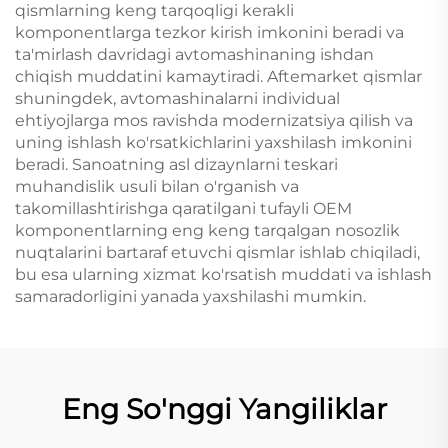
qismlarning keng tarqoqligi kerakli
komponentlarga tezkor kirish imkonini beradi va
ta'mirlash davridagi avtomashinaning ishdan
chiqish muddatini kamaytiradi. Aftemarket qismlar
shuningdek, avtomashinalarni individual
ehtiyojlarga mos ravishda modernizatsiya qilish va
uning ishlash ko'rsatkichlarini yaxshilash imkonini
beradi. Sanoatning asl dizaynlarni teskari
muhandislik usuli bilan o'rganish va
takomillashtirishga qaratilgani tufayli OEM
komponentlarning eng keng tarqalgan nosozlik
nuqtalarini bartaraf etuvchi qismlar ishlab chiqiladi,
bu esa ularning xizmat ko'rsatish muddati va ishlash
samaradorligini yanada yaxshilashi mumkin.
Eng So'nggi Yangiliklar