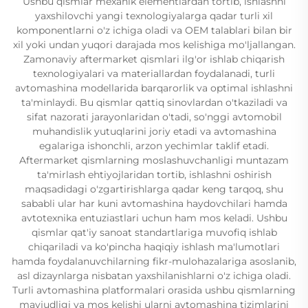
Ushbu qismlar mexanik elementlardan tortib, ishlashni
yaxshilovchi yangi texnologiyalarga qadar turli xil
komponentlarni o'z ichiga oladi va OEM talablari bilan bir
xil yoki undan yuqori darajada mos kelishiga mo'ljallangan.
Zamonaviy aftermarket qismlari ilg'or ishlab chiqarish
texnologiyalari va materiallardan foydalanadi, turli
avtomashina modellarida barqarorlik va optimal ishlashni
ta'minlaydi. Bu qismlar qattiq sinovlardan o'tkaziladi va
sifat nazorati jarayonlaridan o'tadi, so'nggi avtomobil
muhandislik yutuqlarini joriy etadi va avtomashina
egalariga ishonchli, arzon yechimlar taklif etadi.
Aftermarket qismlarning moslashuvchanligi muntazam
ta'mirlash ehtiyojlaridan tortib, ishlashni oshirish
maqsadidagi o'zgartirishlarga qadar keng tarqoq, shu
sababli ular har kuni avtomashina haydovchilari hamda
avtotexnika entuziastlari uchun ham mos keladi. Ushbu
qismlar qat'iy sanoat standartlariga muvofiq ishlab
chiqariladi va ko'pincha haqiqiy ishlash ma'lumotlari
hamda foydalanuvchilarning fikr-mulohazalariga asoslanib,
asl dizaynlarga nisbatan yaxshilanishlarni o'z ichiga oladi.
Turli avtomashina platformalari orasida ushbu qismlarning
mavjudligi va mos kelishi ularni avtomashina tizimlarini