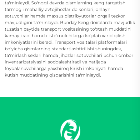
ta'minlaydi. So'nggi davrda qismlarning keng tarqatish
tarmog'i mahalliy avtojihozlar do'konlari, onlayn
sotuvchilar hamda maxsus distribyutorlar orqali tezkor
mavjudligini ta'minlaydi. Bunday keng doiralarda mavjudlik
tuzatish paytida transport vositasining to'xtash muddatini
kamaytiradi hamda iste'molchilarga ko'plab xarid qilish
imkoniyatlarini beradi. Transport vositalari platformalari
bo'yicha qismlarning standartlashtirilishi shuningdek,
ta'mirlash sexlari hamda jihozlar sotuvchilari uchun ombor
inventarizatsiyasini soddalashtiradi va natijada
foydalanuvchilarga yaxshiroq kirish imkoniyati hamda
kutish muddatining qisqarishini ta'minlaydi.