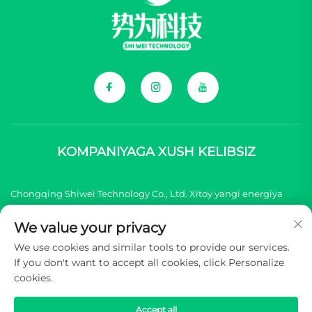
KOMPANIYAGA XUSH KELIBSIZ
Chongqing Shiwei Technology Co., Ltd. Xitoy yangi energiya
transport vositasi (NEV) brendlari uchun barcha
We value your privacy
komponentlarni taqdim etish bilan shug'illanadi.
We use cookies and similar tools to provide our services.
If you don't want to accept all cookies, click Personalize
Mualliflik huquqi © 2025 Chongqing Shiwei Texnologiya
cookies.
Kompaniyasi, Cheklangan. Barcha huquqlar himoyalangan -
Maxfiylik siyosati
Accept all