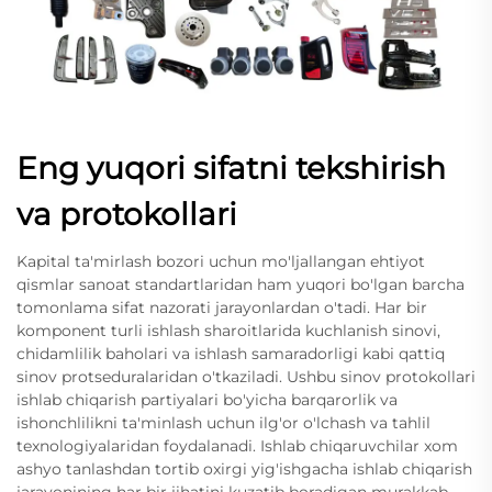
Eng yuqori sifatni tekshirish
va protokollari
Kapital ta'mirlash bozori uchun mo'ljallangan ehtiyot
qismlar sanoat standartlaridan ham yuqori bo'lgan barcha
tomonlama sifat nazorati jarayonlardan o'tadi. Har bir
komponent turli ishlash sharoitlarida kuchlanish sinovi,
chidamlilik baholari va ishlash samaradorligi kabi qattiq
sinov protseduralaridan o'tkaziladi. Ushbu sinov protokollari
ishlab chiqarish partiyalari bo'yicha barqarorlik va
ishonchlilikni ta'minlash uchun ilg'or o'lchash va tahlil
texnologiyalaridan foydalanadi. Ishlab chiqaruvchilar xom
ashyo tanlashdan tortib oxirgi yig'ishgacha ishlab chiqarish
jarayonining har bir jihatini kuzatib boradigan murakkab