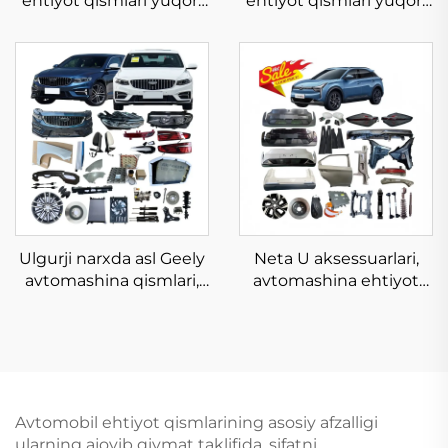
ehtiyot qismlari yuqori
ehtiyot qismlari yuqori
sifatli tananing to'liq
sifatli tananing to'liq
jihozlari Song L DM-i EV
jihozlari Song L DM-i EV
aksessuarlari yangi asl
aksessuarlari yangi asl
Ulgurji narxda asl Geely
Neta U aksessuarlari,
avtomashina qismlari,
avtomashina ehtiyot
avtomobil ehtiyot
qismlari, Nezha U
qismlari, avtomashina
ehtiyot qismlari, NETA V
korpusi uchun to'plar,
PRO U PRO S GT AYA X
Geely Emgrand Preface
N01 2022 2023 2024
aksessuarlari 2023 2024
2025
Avtomobil ehtiyot qismlarining asosiy afzalligi
ularning ajoyib qiymat taklifida, sifatni