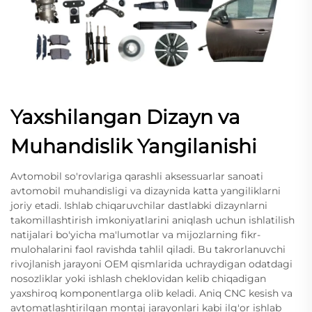
Yaxshilangan Dizayn va
Muhandislik Yangilanishi
Avtomobil so'rovlariga qarashli aksessuarlar sanoati
avtomobil muhandisligi va dizaynida katta yangiliklarni
joriy etadi. Ishlab chiqaruvchilar dastlabki dizaynlarni
takomillashtirish imkoniyatlarini aniqlash uchun ishlatilish
natijalari bo'yicha ma'lumotlar va mijozlarning fikr-
mulohalarini faol ravishda tahlil qiladi. Bu takrorlanuvchi
rivojlanish jarayoni OEM qismlarida uchraydigan odatdagi
nosozliklar yoki ishlash cheklovidan kelib chiqadigan
yaxshiroq komponentlarga olib keladi. Aniq CNC kesish va
avtomatlashtirilgan montaj jarayonlari kabi ilg'or ishlab