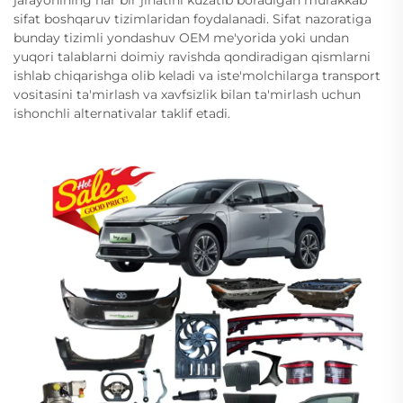
sifat boshqaruv tizimlaridan foydalanadi. Sifat nazoratiga
bunday tizimli yondashuv OEM me'yorida yoki undan
yuqori talablarni doimiy ravishda qondiradigan qismlarni
ishlab chiqarishga olib keladi va iste'molchilarga transport
vositasini ta'mirlash va xavfsizlik bilan ta'mirlash uchun
ishonchli alternativalar taklif etadi.