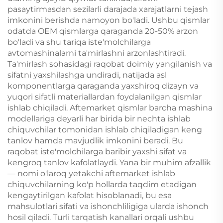
pasaytirmasdan sezilarli darajada xarajatlarni tejash
imkonini berishda namoyon bo'ladi. Ushbu qismlar
odatda OEM qismlarga qaraganda 20-50% arzon
bo'ladi va shu tariqa iste'molchilarga
avtomashinalarni ta'mirlashni arzonlashtiradi.
Ta'mirlash sohasidagi raqobat doimiy yangilanish va
sifatni yaxshilashga undiradi, natijada asl
komponentlarga qaraganda yaxshiroq dizayn va
yuqori sifatli materiallardan foydalanilgan qismlar
ishlab chiqiladi. Aftemarket qismlar barcha mashina
modellariga deyarli har birida bir nechta ishlab
chiquvchilar tomonidan ishlab chiqiladigan keng
tanlov hamda mavjudlik imkonini beradi. Bu
raqobat iste'molchilarga baribir yaxshi sifat va
kengroq tanlov kafolatlaydi. Yana bir muhim afzallik
— nomi o'laroq yetakchi aftemarket ishlab
chiquvchilarning ko'p hollarda taqdim etadigan
kengaytirilgan kafolat hisoblanadi, bu esa
mahsulotlari sifati va ishonchliligiga ularda ishonch
hosil qiladi. Turli tarqatish kanallari orqali ushbu